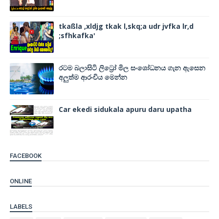
tkaßla ,xldjg tkak l,skq;a udr jvfka lr,d
;sfhkafka'
රටම බලාසිටි ලිට්‍රෝ මිල සංශෝධනය ගැන ඇසෙන
අලුත්ම ආරංචිය මෙන්න
Car ekedi sidukala apuru daru upatha
FACEBOOK
ONLINE
LABELS