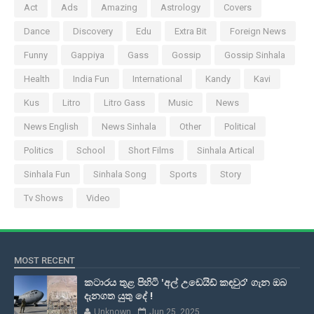
Act
Ads
Amazing
Astrology
Covers
Dance
Discovery
Edu
Extra Bit
Foreign News
Funny
Gappiya
Gass
Gossip
Gossip Sinhala
Health
India Fun
International
Kandy
Kavi
Kus
Litro
Litro Gass
Music
News
News English
News Sinhala
Other
Political
Politics
School
Short Films
Sinhala Artical
Sinhala Fun
Sinhala Song
Sports
Story
Tv Shows
Video
MOST RECENT
කටාරය තුළ පිහිටි 'අල් උඩෙයිඩ් කඳවුර' ගැන ඔබ
දැනගත යුතු දේ !
Unknown
Jun 25, 2025