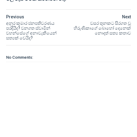
Previous
Next
අනුර කුමාර ජනපතිවරණය
වසර තුනකට සිරගත වූ
පරදියිද? වනගත ස්වාමීන්
හිරුණිකාගේ බොහෝ දෙනෙක්
වහන්සේගේ අනාවැකියෙන්
නොදත් සත්‍ය කතාව
සත්‍යක් වෙයිද?
No Comments: