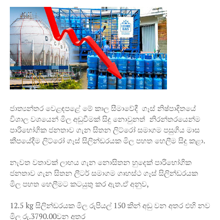
ජාත්‍යන්තර වෙළඳපළේ මේ කාල සීමාවේදී ගෑස් නිෂ්පාදිතයේ
විශාල වශයෙන් මිල අඩුවීමක් සිදු නොවුනත් නිරන්තරයෙන්ම
පාරිභෝගික ජනතාව ගැන සිතන ලිට්රෝ සමාගම පසුගිය මාස
කීපයේදීම ලිට්රෝ ගෑස් සිලින්ඩරයක මිල පහත හෙලීම සිදු කළා.
නැවත වතාවක් ලාභය ගැන නොසිතන හුදෙක් පාරිභෝගික
ජනතාව ගැන සිතන ලීටර් සමාගම ගෘහස්ථ ගෑස් සිලින්ඩරයක
මිල පහත හෙලීමට කටයුතු කර ඇත.ඒ අනුව,
12.5 kg සිලින්ඩරයක මිල රුපියල් 150 කින් අඩු වන අතර එහි නව
මිල රු.3790.00වන අතර