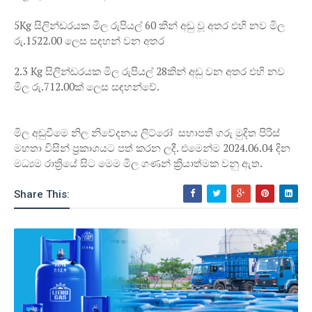
5Kg සිලින්ඩරයක මිල රුපියල් 60 කින් අඩු වූ අතර එහි නව මිල
රු.1522.00 ලෙස සඳහන් වන අතර
2.3 Kg සිලින්ඩරයක මිල රුපියල් 28කින් අඩු වන අතර එහි නව
මිල රු.712.00ක් ලෙස සඳහන්වේ.
මිල අඩුවීමෙ නිල නිවේදනය ලිට්රෝ සභාපති ගරු මුදිත පිරිස්
මහතා විසින් ප්‍රකාශයට පත් කරන ලදී. එමෙන්ම 2024.06.04 දින
මධ්‍යම රාත්‍රියේ සිට මෙම මිල ගණන් ක්‍රියාත්මක වනු ඇත.
Share This: