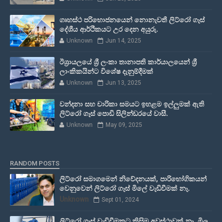
ගෘහස්ථ පරිභොජනයෙන් නොනැවතී ලිට්රෝ ගෑස්
දේශීය ආර්ථිකයට උර දෙන අයුරු.
Unknown
Jun 14, 2025
ඊශ්‍රායලයේ ශ්‍රී ලංකා තානාපති කාර්යාලයෙන් ශ්‍රී
ලාංකිකයින්ට විශේෂ දැනුම්දීමක්
Unknown
Jun 13, 2025
වන්දනා සහ චාරිකා සමයට ඉහළම ඉල්ලුමක් ඇති
ලිට්රෝ ගෑස් පොඩි සිලින්ඩරයේ වාසී.
Unknown
May 09, 2025
RANDOM POSTS
ලිට්රෝ සමාගමෙන් නිවේදනයක්, පාරිභෝගිකයන්
වෙනුවෙන් ලිට්රෝ ගෑස් මිලේ වැඩිවීමක් නෑ.
Unknown
Sept 01, 2024
ලිට්රෝ ගෑස් වැඩිවීමකට කිසිම අවස්ථාවක් නෑ, මිල