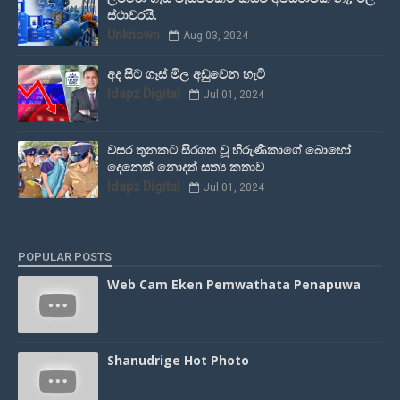
ස්ථාවරයි.
Unknown
Aug 03, 2024
අද සිට ගෑස් මිල අඩුවෙන හැටි
Idapz Digital
Jul 01, 2024
වසර තුනකට සිරගත වූ හිරුණිකාගේ බොහෝ
දෙනෙක් නොදත් සත්‍ය කතාව
Idapz Digital
Jul 01, 2024
POPULAR POSTS
Web Cam Eken Pemwathata Penapuwa
Shanudrige Hot Photo