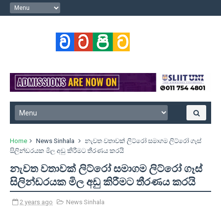
Home
News Sinhala
නැවත වතාවක් ලිට්රෝ සමාගම ලිට්රෝ ගෑස්
සිලින්ඩරයක මිල අඩු කිරීමට තීරණය කරයි
නැවත වතාවක් ලිට්රෝ සමාගම ලිට්රෝ ගෑස්
සිලින්ඩරයක මිල අඩු කිරීමට තීරණය කරයි
2 years ago
News Sinhala