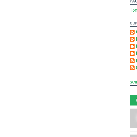
PA
Ho
CO
SCI