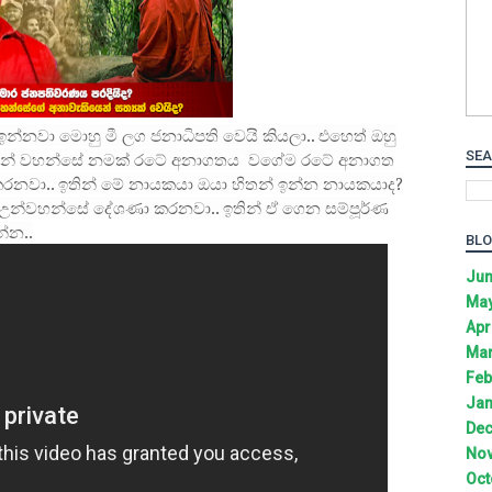
ඉන්නවා මොහු මී ලග ජනාධිපති වෙයි කියලා.. එහෙත් ඔහු
SEA
ාමීන් වහන්සේ නමක් රටේ අනාගතය වගේම රටේ අනාගත
 කරනවා.. ඉතින් මේ නායකයා ඔයා හිතන් ඉන්න නායකයාද?
න්වහන්සේ දේශණා කරනවා.. ඉතින් ඒ ගෙන සම්පූර්ණ
්න..
BLO
Jun
May
Apr
Mar
Feb
Jan
Dec
Nov
Oct