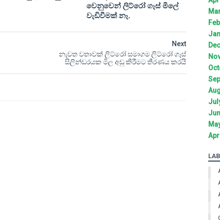
වෙනුවෙන් ලිට්රෝ ගෑස් මිලේ
Mar
වැඩිවීමක් නෑ.
Feb
Jan
Next
Dec
නැවත වතාවක් ලිට්රෝ සමාගම ලිට්රෝ ගෑස්
Nov
සිලින්ඩරයක මිල අඩු කිරීමට තීරණය කරයි
Oct
Sep
Aug
Jul
Jun
May
Apr
LAB