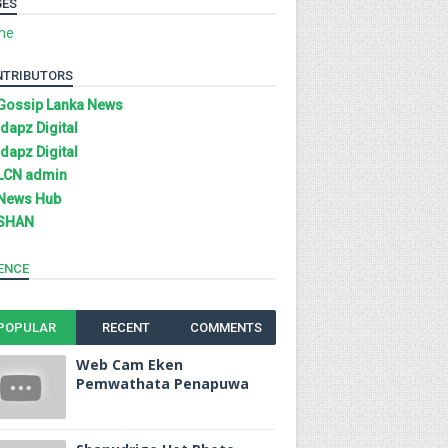
GES
me
NTRIBUTORS
Gossip Lanka News
Idapz Digital
Idapz Digital
LCN admin
News Hub
SHAN
ENCE
POPULAR
RECENT
COMMENTS
Web Cam Eken
Pemwathata Penapuwa