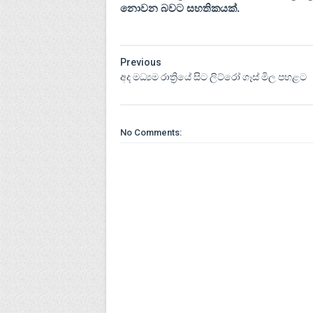
නොවන බවට සහතිකයක්.
Previous
අද මධ්‍යම රාත්‍රියේ සිට ලිට්රෝ ගෑස් මිල පහළට
No Comments: