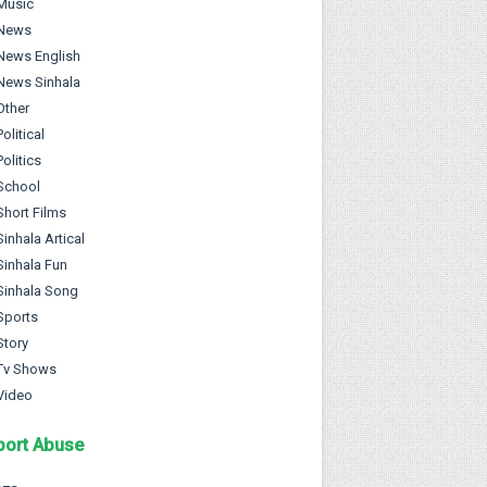
Music
News
News English
News Sinhala
Other
Political
Politics
School
Short Films
Sinhala Artical
Sinhala Fun
Sinhala Song
Sports
Story
Tv Shows
Video
port Abuse