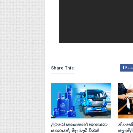
Share This:
Fac
ලිට්රෝ සමාගමෙන් ජනතාවට
නිවසේදී
සහනයක්, මිල වැඩි වීමක්
සැලකිලි