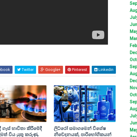
Sep
Aug
Jul
Jun
May
Mar
Feb
Dec
Oct
Sep
ebook
Twitter
Google+
Pinterest
Linkedin
Aug
Dec
Nov
Oct
Sep
Aug
Jul
Jun
 ගෑස් භාවිතා කිරීමේදී
ලිට්රෝ සමාගමෙන් විශේෂ
May
මත් විය යුතු කරුණු.
නිවේදනයක්, පාරිභෝගිකයන්
Apr