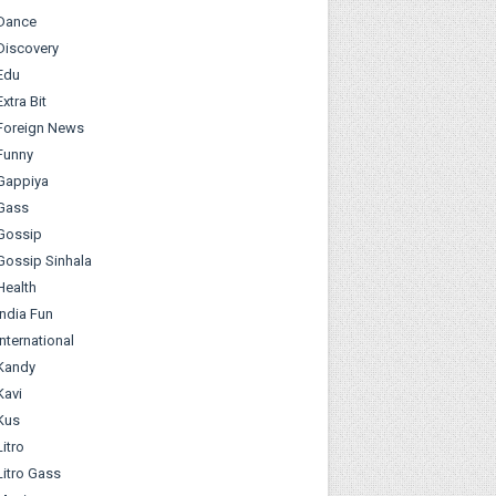
Dance
Discovery
Edu
Extra Bit
Foreign News
Funny
Gappiya
Gass
Gossip
Gossip Sinhala
Health
India Fun
International
Kandy
Kavi
Kus
Litro
Litro Gass