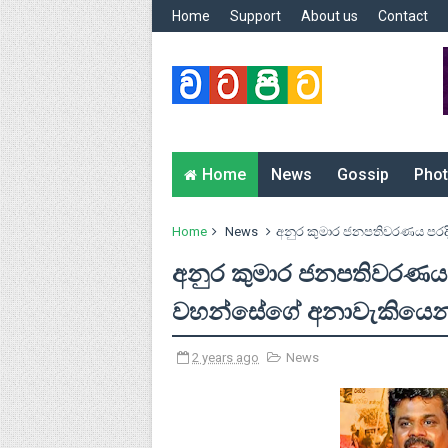
Home
Support
About us
Contact
Home
News
Gossip
Phot
Home
News
අනුර කුමාර ජනපතිවරණය පරදිය
අනුර කුමාර ජනපතිවරණය ප
වහන්සේගේ අනාවැකියෙන් ස
2 years ago
News