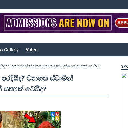
o Gallery
Video
ිද? වනගත ස්වාමීන් වහන්සේගේ අනාවැකියෙන් සත්‍යක් වෙයිද?
SP
රදියිද? වනගත ස්වාමීන්
ත්‍යක් වෙයිද?