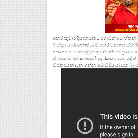
අනුර කුමාර දිසානයක .. ගොඩක් අය හිතන් 
චන්දය පැරදුනොත්..මෙ අතර වනගත ස්ව
නායකයා ගෙන අමුතු අනාවැකියක් ප්‍රකාශ
ඒ වගේම අනාගතයේදි ලෝකයට වන දේත් උ
විස්තරයක් දැන ගන්න මේ වීඩියෝ එක බලන