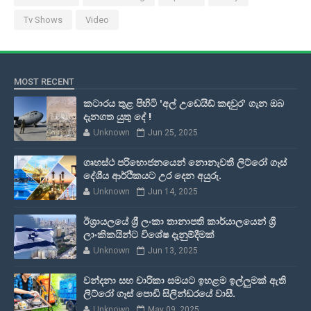
Tv Shows
Video
MOST RECENT
කටාරය තුළ පිහිටි 'අල් උඩෙයිඩ් කඳවුර' ගැන ඔබ
දැනගත යුතු දේ !
Unknown
Jun 25, 2025
ගෘහස්ථ පරිභොජනයෙන් නොනැවතී ලිට්රෝ ගෑස්
දේශීය ආර්ථිකයට උර දෙන අයුරු.
Unknown
Jun 14, 2025
ඊශ්‍රායලයේ ශ්‍රී ලංකා තානාපති කාර්යාලයෙන් ශ්‍රී
ලාංකිකයින්ට විශේෂ දැනුම්දීමක්
Unknown
Jun 13, 2025
වන්දනා සහ චාරිකා සමයට ඉහළම ඉල්ලුමක් ඇති
ලිට්රෝ ගෑස් පොඩි සිලින්ඩරයේ වාසී.
Unknown
May 09, 2025