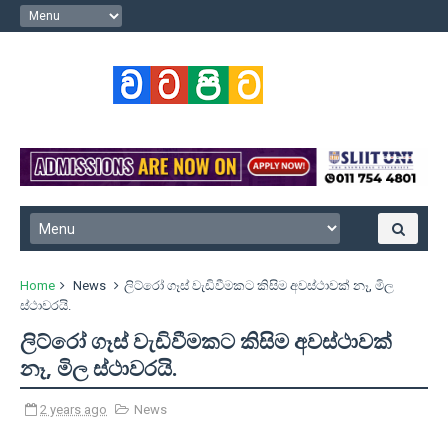
Home
News
ලිට්රෝ ගෑස් වැඩිවීමකට කිසිම අවස්ථාවක් නෑ, මිල
ස්ථාවරයි.
ලිට්රෝ ගෑස් වැඩිවීමකට කිසිම අවස්ථාවක්
නෑ, මිල ස්ථාවරයි.
2 years ago
News