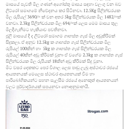
මාසයේ පැවති මිල ගණන් අගෝස්තු මාසය සඳහා වලංගු වන බව
ලිට්රෝ සමාගමේ නිවේදනය කර සිටිනවා. 12.5Kg සිලින්ඩරයක
මිල රුපියල් 3690/= ක් වන අතර 5kg සිලින්ඩරයක මිල 1482/=ක්
වනවා. 2.3kg සිලින්ඩරයක මිල 694/=ක් ලෙස මෙම මාසය තුල
මිලදීගැනීමට හැකියාව පවතිනවා.
ජුලි මාසයේ දී ද ලිට්රෝ සමාගම ගෘහස්ත ගෑස් මිල අඩුකිරීමක්
සිදුකලා. ඒ අනුව 12.5kg ක ගෘහස්ත ගෑස් සිලින්ඩරයක මිල
රුපියල් 100කින් හා 5kg ක ගෘහස්ත ගෑස් සිලින්ඩරයක මිල
රුපියල් 40කින් අඩු කිරීමක් වුනා ඒ වගේම 2.3kg ක ගෘහස්ත ගෑස්
සිලින්ඩරයක මිල රුපියක් 18කින් අඩු කිරීමක් සිදු වුනා.
මිට වසර දෙකකට පෙර විශාල ලෙස පාඩු ලැබූ අස්ථාවර රජයේ
ආයතනයක් මෙලෙස ස්ථාවර ආයතනයක් වීම හා
පාරිබෝගිකයන්ට සහන සැලසීම රජයේ අනෙකුත් ආයතනයන්
වලට පුර්වාදර්ශයක් සපයනවා නොඅනුමානයි.