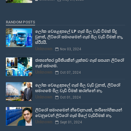
RANDOM POSTS
ලෝක වෙළෙඳපලේ LP ගෑස් මිල වැඩි වීමක් සිදු
වුනත්, ලිට්රෝ සමාගමෙන් ගෑස් මිල වැඩි වීමක් නෑ,
ස්ථිරයි.
Unknown
Nov 03, 2024
ජාත්‍යන්තර ප්‍රමිතියකින් යුක්තව ගෑස් සපයන ලිට්රෝ
ගෑස් සමාගම.
Unknown
Oct 07, 2024
ලෝක වෙළෙඳපලේ ගෑස් මිල වැඩි වුනත්, ලිට්රෝ
සමාගමේ මිල වැඩි වීමක් කරන්නේ නෑ.
Unknown
Oct 01, 2024
ලිට්රෝ සමාගමෙන් නිවේදනයක්, පාරිභෝගිකයන්
වෙනුවෙන් ලිට්රෝ ගෑස් මිලේ වැඩිවීමක් නෑ.
Unknown
Sept 01, 2024