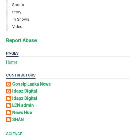
Sports
Story
Tv Shows
Video
Report Abuse
PAGES
Home
CONTRIBUTORS
Gossip Lanka News
Idapz Digital
Idapz Digital
LCN admin
News Hub
SHAN
SCIENCE