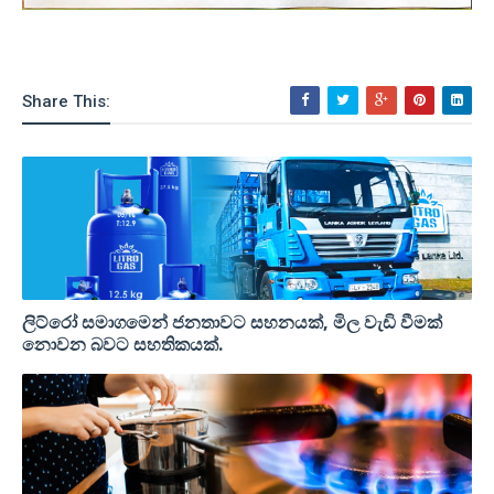
Share This:
ලිට්රෝ සමාගමෙන් ජනතාවට සහනයක්, මිල වැඩි වීමක්
නොවන බවට සහතිකයක්.