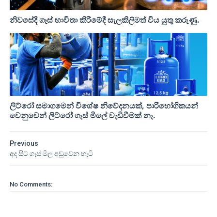
නිවසේදී ගෑස් භාවිතා කිරීමේදී සැලකිලිමත් විය යුතු කරුණු.
ලිට්රෝ සමාගමෙන් විශේෂ නිවේදනයක්, පාරිභෝගිකයන්
වෙනුවෙන් ලිට්රෝ ගෑස් මිලේ වැඩිවීමක් නෑ.
Previous
අද සිට ගෑස් මිල අඩුවෙන හැටි
No Comments: