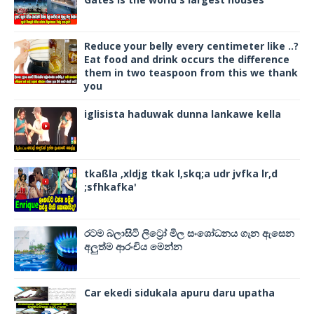
Reduce your belly every centimeter like ..?
Eat food and drink occurs the difference
them in two teaspoon from this we thank
you
iglisista haduwak dunna lankawe kella
tkaßla ,xldjg tkak l,skq;a udr jvfka lr,d
;sfhkafka'
රටම බලාසිටි ලිට්‍රෝ මිල සංශෝධනය ගැන ඇසෙන
අලුත්ම ආරංචිය මෙන්න
Car ekedi sidukala apuru daru upatha