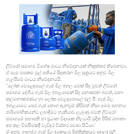
ලිට්රෝ සමාගම විශේෂ මාධ්‍ය නිවේදනයක් නිකුත්කර තිබෙනවා.
ඒ සෑම මසකම මුල් සතියේ සිදුකරන මිල සුත්‍රයට අනුව මිල
ගැලපීමේ මාධය නිවේදනයයි.
"ලෝක වෙළෙඳපලේ ගෑස් මිල ඉහල යමක් සිදු වූවත් ලිට්රෝ
සමාගම දේශීය ගෑස් මිල ඉහළයාමක් සිදු නොකරන බවත්, මනා
කලමනාකරණය හා ලෝක වෙළඳපොලේ එල්. පී. ගෑස් මිල
ඉහළයාමට පෙර ගෑස් තොග ඇනවුම් කිරීමත් නිසා මෙම සහනය
පාරිබෝගිකයන්ට ලබාදීමට හැකියාව ලැබුණු බවත් ලිට්රෝ
සමාගමේ සභාපති හා ප්‍රධාන විදායක නිලධාරී මුදිත පිරිස් මහාතා
අප කල විමසීමකදී වැඩිදුර විස්තර පවසා සිටියා."
ඒ අනුව ගෘහස්ථ ගෑස් මිල (කොළඹ දිස්ත්‍රික්කයට අදාල) ජුලි