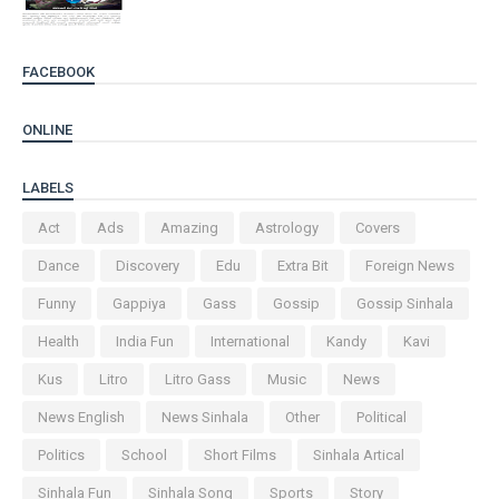
FACEBOOK
ONLINE
LABELS
Act
Ads
Amazing
Astrology
Covers
Dance
Discovery
Edu
Extra Bit
Foreign News
Funny
Gappiya
Gass
Gossip
Gossip Sinhala
Health
India Fun
International
Kandy
Kavi
Kus
Litro
Litro Gass
Music
News
News English
News Sinhala
Other
Political
Politics
School
Short Films
Sinhala Artical
Sinhala Fun
Sinhala Song
Sports
Story