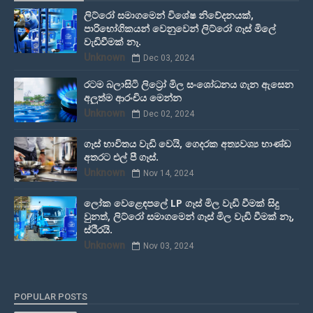
ලිට්රෝ සමාගමෙන් විශේෂ නිවේදනයක්,
පාරිභෝගිකයන් වෙනුවෙන් ලිට්රෝ ගෑස් මිලේ
වැඩිවීමක් නෑ.
Unknown
Dec 03, 2024
රටම බලාසිටි ලිට්‍රෝ මිල සංශෝධනය ගැන ඇසෙන
අලුත්ම ආරංචිය මෙන්න
Unknown
Dec 02, 2024
ගෑස් භාවිතය වැඩි වෙයි, ගෙදරක අත්‍යවශ්‍ය භාණ්ඩ
අතරට එල් පී ගෑස්.
Unknown
Nov 14, 2024
ලෝක වෙළෙඳපලේ LP ගෑස් මිල වැඩි වීමක් සිදු
වුනත්, ලිට්රෝ සමාගමෙන් ගෑස් මිල වැඩි වීමක් නෑ,
ස්ථිරයි.
Unknown
Nov 03, 2024
POPULAR POSTS