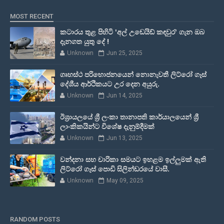
MOST RECENT
කටාරය තුළ පිහිටි 'අල් උඩෙයිඩ් කඳවුර' ගැන ඔබ
දැනගත යුතු දේ !
Unknown
Jun 25, 2025
ගෘහස්ථ පරිභොජනයෙන් නොනැවතී ලිට්රෝ ගෑස්
දේශීය ආර්ථිකයට උර දෙන අයුරු.
Unknown
Jun 14, 2025
ඊශ්‍රායලයේ ශ්‍රී ලංකා තානාපති කාර්යාලයෙන් ශ්‍රී
ලාංකිකයින්ට විශේෂ දැනුම්දීමක්
Unknown
Jun 13, 2025
වන්දනා සහ චාරිකා සමයට ඉහළම ඉල්ලුමක් ඇති
ලිට්රෝ ගෑස් පොඩි සිලින්ඩරයේ වාසී.
Unknown
May 09, 2025
RANDOM POSTS