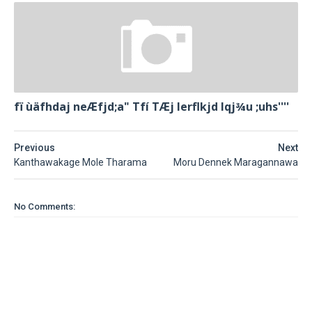
fï ùäfhdaj neÆfjd;a" Tfí TÆj lerflkjd Iqj¾u ;uhs''''
Previous
Next
Kanthawakage Mole Tharama
Moru Dennek Maragannawa
No Comments: