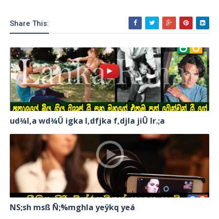
Share This:
ud¾I,a wd¾Ü igka l,dfjka f,djla jiÛ lr.;a
NS;sh msß Ñ;%mghla yeÿkq yeá