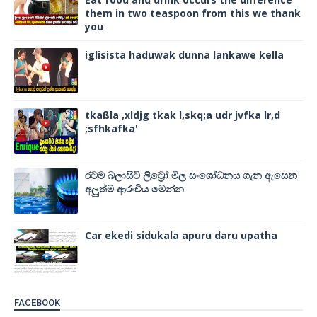
them in two teaspoon from this we thank
you
iglisista haduwak dunna lankawe kella
tkaßla ,xldjg tkak l,skq;a udr jvfka lr,d
;sfhkafka'
රටම බලාසිටි ලිට්‍රෝ මිල සංශෝධනය ගැන ඇසෙන
අලුත්ම ආරංචිය මෙන්න
Car ekedi sidukala apuru daru upatha
FACEBOOK