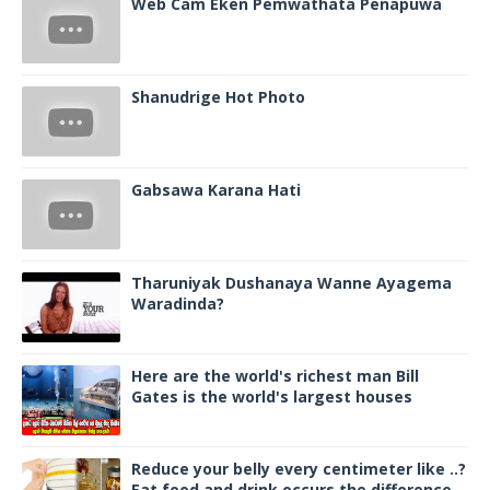
Web Cam Eken Pemwathata Penapuwa
Shanudrige Hot Photo
Gabsawa Karana Hati
Tharuniyak Dushanaya Wanne Ayagema
Waradinda?
Here are the world's richest man Bill
Gates is the world's largest houses
Reduce your belly every centimeter like ..?
Eat food and drink occurs the difference