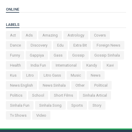
ONLINE
LABELS
Act
Ads
Amazing
Astrology
Covers
Dance
Discovery
Edu
Extra Bit
Foreign News
Funny
Gappiya
Gass
Gossip
Gossip Sinhala
Health
India Fun
International
Kandy
Kavi
Kus
Litro
Litro Gass
Music
News
News English
News Sinhala
Other
Political
Politics
School
Short Films
Sinhala Artical
Sinhala Fun
Sinhala Song
Sports
Story
Tv Shows
Video