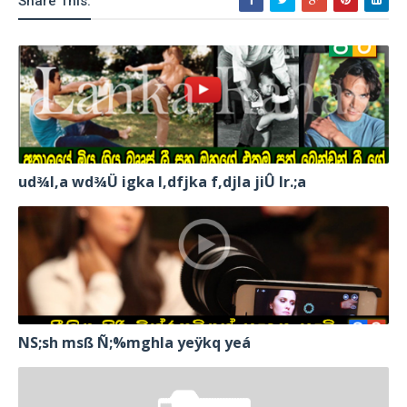
Share This:
ud¾I,a wd¾Ü igka l,dfjka f,djla jiÛ lr.;a
NS;sh msß Ñ;%mghla yeÿkq yeá