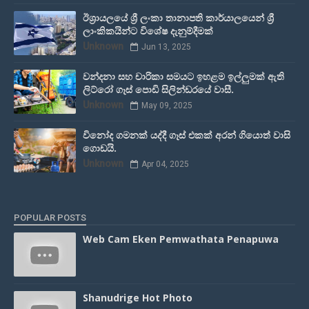
ඊශ්‍රායලයේ ශ්‍රී ලංකා තානාපති කාර්යාලයෙන් ශ්‍රී
ලාංකිකයින්ට විශේෂ දැනුම්දීමක්
Unknown
Jun 13, 2025
වන්දනා සහ චාරිකා සමයට ඉහළම ඉල්ලුමක් ඇති
ලිට්රෝ ගෑස් පොඩි සිලින්ඩරයේ වාසී.
Unknown
May 09, 2025
විනෝද ගමනක් යද්දී ගෑස් එකක් අරන් ගියොත් වාසි
ගොඩයි.
Unknown
Apr 04, 2025
POPULAR POSTS
Web Cam Eken Pemwathata Penapuwa
Shanudrige Hot Photo