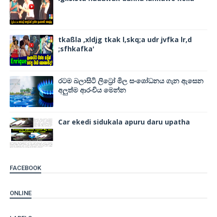
tkaßla ,xldjg tkak l,skq;a udr jvfka lr,d
;sfhkafka'
රටම බලාසිටි ලිට්‍රෝ මිල සංශෝධනය ගැන ඇසෙන
අලුත්ම ආරංචිය මෙන්න
Car ekedi sidukala apuru daru upatha
FACEBOOK
ONLINE