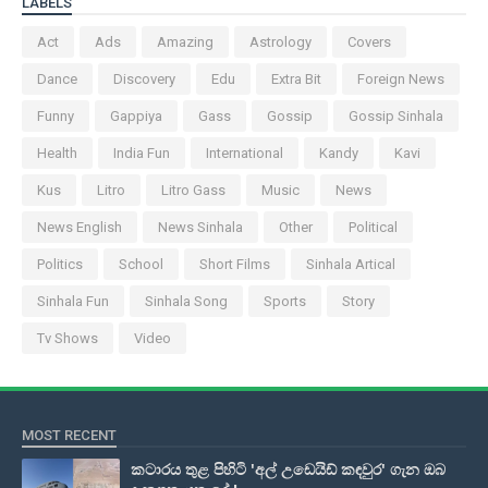
LABELS
Act
Ads
Amazing
Astrology
Covers
Dance
Discovery
Edu
Extra Bit
Foreign News
Funny
Gappiya
Gass
Gossip
Gossip Sinhala
Health
India Fun
International
Kandy
Kavi
Kus
Litro
Litro Gass
Music
News
News English
News Sinhala
Other
Political
Politics
School
Short Films
Sinhala Artical
Sinhala Fun
Sinhala Song
Sports
Story
Tv Shows
Video
MOST RECENT
කටාරය තුළ පිහිටි 'අල් උඩෙයිඩ් කඳවුර' ගැන ඔබ