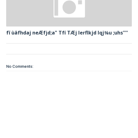
fï ùäfhdaj neÆfjd;a" Tfí TÆj lerflkjd Iqj¾u ;uhs''''
No Comments: