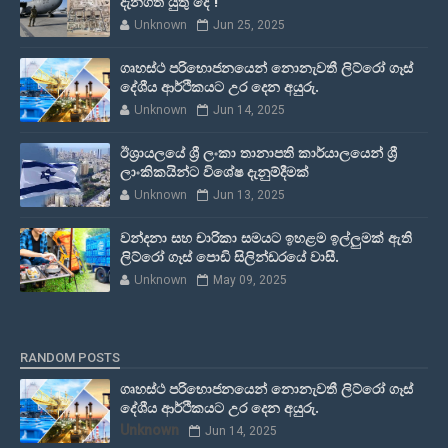
දැනගත යුතු දේ !
Unknown
Jun 25, 2025
ගෘහස්ථ පරිභොජනයෙන් නොනැවතී ලිට්රෝ ගෑස්
දේශීය ආර්ථිකයට උර දෙන අයුරු.
Unknown
Jun 14, 2025
ඊශ්‍රායලයේ ශ්‍රී ලංකා තානාපති කාර්යාලයෙන් ශ්‍රී
ලාංකිකයින්ට විශේෂ දැනුම්දීමක්
Unknown
Jun 13, 2025
වන්දනා සහ චාරිකා සමයට ඉහළම ඉල්ලුමක් ඇති
ලිට්රෝ ගෑස් පොඩි සිලින්ඩරයේ වාසී.
Unknown
May 09, 2025
RANDOM POSTS
ගෘහස්ථ පරිභොජනයෙන් නොනැවතී ලිට්රෝ ගෑස්
දේශීය ආර්ථිකයට උර දෙන අයුරු.
Unknown
Jun 14, 2025