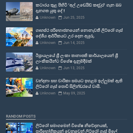
කටාරය තුළ පිහිටි 'අල් උඩෙයිඩ් කඳවුර' ගැන ඔබ
දැනගත යුතු දේ !
Unknown
Jun 25, 2025
ගෘහස්ථ පරිභොජනයෙන් නොනැවතී ලිට්රෝ ගෑස්
දේශීය ආර්ථිකයට උර දෙන අයුරු.
Unknown
Jun 14, 2025
ඊශ්‍රායලයේ ශ්‍රී ලංකා තානාපති කාර්යාලයෙන් ශ්‍රී
ලාංකිකයින්ට විශේෂ දැනුම්දීමක්
Unknown
Jun 13, 2025
වන්දනා සහ චාරිකා සමයට ඉහළම ඉල්ලුමක් ඇති
ලිට්රෝ ගෑස් පොඩි සිලින්ඩරයේ වාසී.
Unknown
May 09, 2025
RANDOM POSTS
ලිට්රෝ සමාගමෙන් විශේෂ නිවේදනයක්,
පාරිභෝගිකයන් වෙනුවෙන් ලිට්රෝ ගෑස් මිලේ