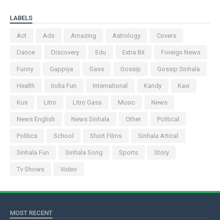
LABELS
Act
Ads
Amazing
Astrology
Covers
Dance
Discovery
Edu
Extra Bit
Foreign News
Funny
Gappiya
Gass
Gossip
Gossip Sinhala
Health
India Fun
International
Kandy
Kavi
Kus
Litro
Litro Gass
Music
News
News English
News Sinhala
Other
Political
Politics
School
Short Films
Sinhala Artical
Sinhala Fun
Sinhala Song
Sports
Story
Tv Shows
Video
MOST RECENT