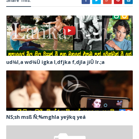
Share This:
ud¾I,a wd¾Ü igka l,dfjka f,djla jiÛ lr.;a
NS;sh msß Ñ;%mghla yeÿkq yeá