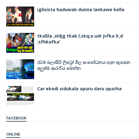
iglisista haduwak dunna lankawe kella
tkaßla ,xldjg tkak l,skq;a udr jvfka lr,d
;sfhkafka'
රටම බලාසිටි ලිට්‍රෝ මිල සංශෝධනය ගැන ඇසෙන
අලුත්ම ආරංචිය මෙන්න
Car ekedi sidukala apuru daru upatha
FACEBOOK
ONLINE