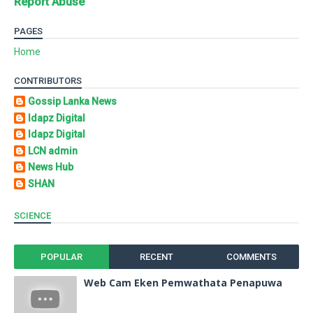
Report Abuse
PAGES
Home
CONTRIBUTORS
Gossip Lanka News
Idapz Digital
Idapz Digital
LCN admin
News Hub
SHAN
SCIENCE
POPULAR
RECENT
COMMENTS
Web Cam Eken Pemwathata Penapuwa