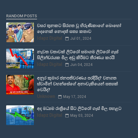
RANDOM POSTS
වසර තුනකට සිරගත වූ හිරුණිකාගේ බොහෝ
දෙනෙක් නොදත් සත්‍ය කතාව
Idapz Digital
Jul 01, 2024
නැවත වතාවක් ලිට්රෝ සමාගම ලිට්රෝ ගෑස්
සිලින්ඩරයක මිල අඩු කිරීමට තීරණය කරයි
Idapz Digital
Jun 04, 2024
අනුර කුමාර ජනපතිවරණය පරදියිද? වනගත
ස්වාමීන් වහන්සේගේ අනාවැකියෙන් සත්‍යක්
වෙයිද?
Unknown
May 17, 2024
අද මධ්‍යම රාත්‍රියේ සිට ලිට්රෝ ගෑස් මිල පහළට
Idapz Digital
May 03, 2024