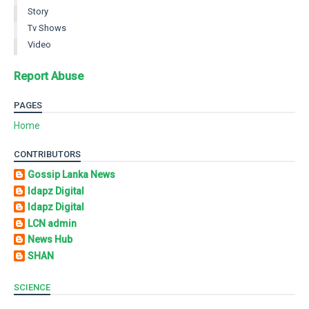
Story
Tv Shows
Video
Report Abuse
PAGES
Home
CONTRIBUTORS
Gossip Lanka News
Idapz Digital
Idapz Digital
LCN admin
News Hub
SHAN
SCIENCE