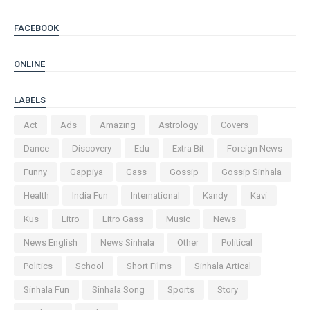
FACEBOOK
ONLINE
LABELS
Act
Ads
Amazing
Astrology
Covers
Dance
Discovery
Edu
Extra Bit
Foreign News
Funny
Gappiya
Gass
Gossip
Gossip Sinhala
Health
India Fun
International
Kandy
Kavi
Kus
Litro
Litro Gass
Music
News
News English
News Sinhala
Other
Political
Politics
School
Short Films
Sinhala Artical
Sinhala Fun
Sinhala Song
Sports
Story