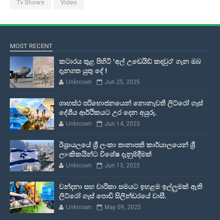
Tv Shows
Video
MOST RECENT
කටාරය තුළ පිහිටි 'අල් උඩෙයිඩ් කඳවුර' ගැන ඔබ
දැනගත යුතු දේ !
Unknown
Jun 25, 2025
ගෘහස්ථ පරිභොජනයෙන් නොනැවතී ලිට්රෝ ගෑස්
දේශීය ආර්ථිකයට උර දෙන අයුරු.
Unknown
Jun 14, 2025
ඊශ්‍රායලයේ ශ්‍රී ලංකා තානාපති කාර්යාලයෙන් ශ්‍රී
ලාංකිකයින්ට විශේෂ දැනුම්දීමක්
Unknown
Jun 13, 2025
වන්දනා සහ චාරිකා සමයට ඉහළම ඉල්ලුමක් ඇති
ලිට්රෝ ගෑස් පොඩි සිලින්ඩරයේ වාසී.
Unknown
May 09, 2025