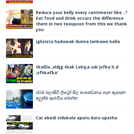
Reduce your belly every centimeter like ..?
Eat food and drink occurs the difference
them in two teaspoon from this we thank
you
iglisista haduwak dunna lankawe kella
tkaßla ,xldjg tkak l,skq;a udr jvfka lr,d
;sfhkafka'
රටම බලාසිටි ලිට්‍රෝ මිල සංශෝධනය ගැන ඇසෙන
අලුත්ම ආරංචිය මෙන්න
Car ekedi sidukala apuru daru upatha