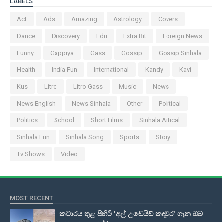
LABELS
Act
Ads
Amazing
Astrology
Covers
Dance
Discovery
Edu
Extra Bit
Foreign News
Funny
Gappiya
Gass
Gossip
Gossip Sinhala
Health
India Fun
International
Kandy
Kavi
Kus
Litro
Litro Gass
Music
News
News English
News Sinhala
Other
Political
Politics
School
Short Films
Sinhala Artical
Sinhala Fun
Sinhala Song
Sports
Story
Tv Shows
Video
MOST RECENT
කටාරය තුළ පිහිටි 'අල් උඩෙයිඩ් කඳවුර' ගැන ඔබ