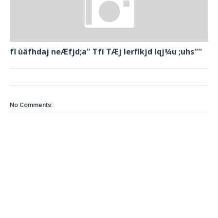
fï ùäfhdaj neÆfjd;a" Tfí TÆj lerflkjd Iqj¾u ;uhs''''
No Comments: