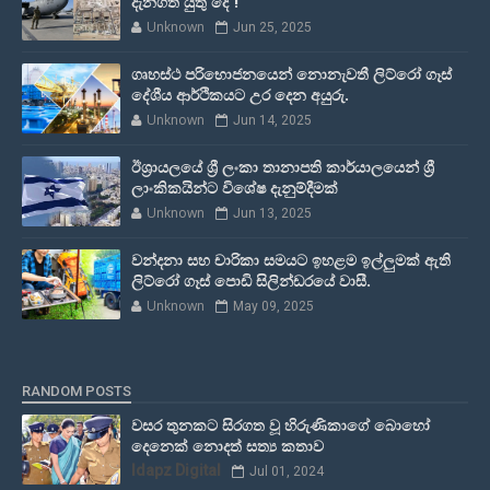
දැනගත යුතු දේ !
Unknown
Jun 25, 2025
ගෘහස්ථ පරිභොජනයෙන් නොනැවතී ලිට්රෝ ගෑස්
දේශීය ආර්ථිකයට උර දෙන අයුරු.
Unknown
Jun 14, 2025
ඊශ්‍රායලයේ ශ්‍රී ලංකා තානාපති කාර්යාලයෙන් ශ්‍රී
ලාංකිකයින්ට විශේෂ දැනුම්දීමක්
Unknown
Jun 13, 2025
වන්දනා සහ චාරිකා සමයට ඉහළම ඉල්ලුමක් ඇති
ලිට්රෝ ගෑස් පොඩි සිලින්ඩරයේ වාසී.
Unknown
May 09, 2025
RANDOM POSTS
වසර තුනකට සිරගත වූ හිරුණිකාගේ බොහෝ
දෙනෙක් නොදත් සත්‍ය කතාව
Idapz Digital
Jul 01, 2024