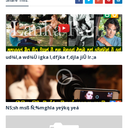
Share This:
ud¾I,a wd¾Ü igka l,dfjka f,djla jiÛ lr.;a
NS;sh msß Ñ;%mghla yeÿkq yeá