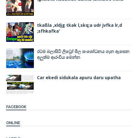
tkaßla ,xldjg tkak l,skq;a udr jvfka lr,d
;sfhkafka'
රටම බලාසිටි ලිට්‍රෝ මිල සංශෝධනය ගැන ඇසෙන
අලුත්ම ආරංචිය මෙන්න
Car ekedi sidukala apuru daru upatha
FACEBOOK
ONLINE