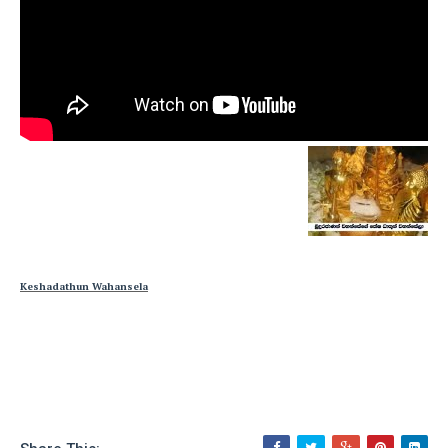
Keshadathun Wahansela