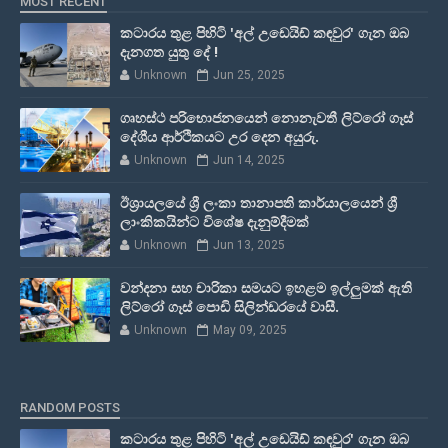
MOST RECENT
කටාරය තුළ පිහිටි 'අල් උඩෙයිඩ් කඳවුර' ගැන ඔබ
දැනගත යුතු දේ !
Unknown
Jun 25, 2025
ගෘහස්ථ පරිභොජනයෙන් නොනැවතී ලිට්රෝ ගෑස්
දේශීය ආර්ථිකයට උර දෙන අයුරු.
Unknown
Jun 14, 2025
ඊශ්‍රායලයේ ශ්‍රී ලංකා තානාපති කාර්යාලයෙන් ශ්‍රී
ලාංකිකයින්ට විශේෂ දැනුම්දීමක්
Unknown
Jun 13, 2025
වන්දනා සහ චාරිකා සමයට ඉහළම ඉල්ලුමක් ඇති
ලිට්රෝ ගෑස් පොඩි සිලින්ඩරයේ වාසී.
Unknown
May 09, 2025
RANDOM POSTS
කටාරය තුළ පිහිටි 'අල් උඩෙයිඩ් කඳවුර' ගැන ඔබ