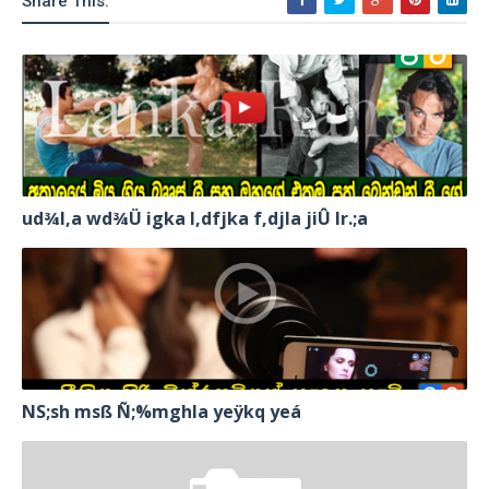
Share This:
ud¾I,a wd¾Ü igka l,dfjka f,djla jiÛ lr.;a
NS;sh msß Ñ;%mghla yeÿkq yeá