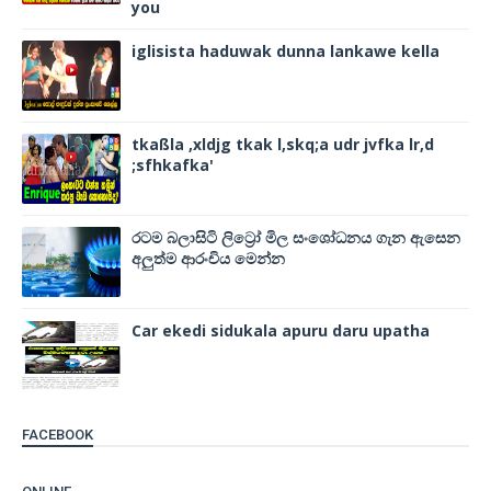
you
iglisista haduwak dunna lankawe kella
tkaßla ,xldjg tkak l,skq;a udr jvfka lr,d
;sfhkafka'
රටම බලාසිටි ලිට්‍රෝ මිල සංශෝධනය ගැන ඇසෙන
අලුත්ම ආරංචිය මෙන්න
Car ekedi sidukala apuru daru upatha
FACEBOOK