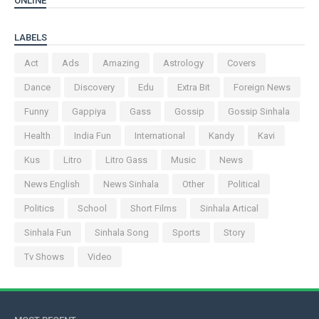
ONLINE
LABELS
Act
Ads
Amazing
Astrology
Covers
Dance
Discovery
Edu
Extra Bit
Foreign News
Funny
Gappiya
Gass
Gossip
Gossip Sinhala
Health
India Fun
International
Kandy
Kavi
Kus
Litro
Litro Gass
Music
News
News English
News Sinhala
Other
Political
Politics
School
Short Films
Sinhala Artical
Sinhala Fun
Sinhala Song
Sports
Story
Tv Shows
Video