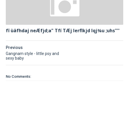
fï ùäfhdaj neÆfjd;a" Tfí TÆj lerflkjd Iqj¾u ;uhs''''
Previous
Gangnam style - little psy and
sexy baby
No Comments: