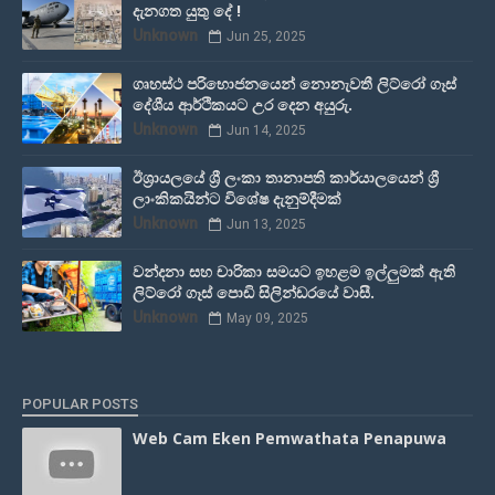
දැනගත යුතු දේ !
Unknown
Jun 25, 2025
ගෘහස්ථ පරිභොජනයෙන් නොනැවතී ලිට්රෝ ගෑස්
දේශීය ආර්ථිකයට උර දෙන අයුරු.
Unknown
Jun 14, 2025
ඊශ්‍රායලයේ ශ්‍රී ලංකා තානාපති කාර්යාලයෙන් ශ්‍රී
ලාංකිකයින්ට විශේෂ දැනුම්දීමක්
Unknown
Jun 13, 2025
වන්දනා සහ චාරිකා සමයට ඉහළම ඉල්ලුමක් ඇති
ලිට්රෝ ගෑස් පොඩි සිලින්ඩරයේ වාසී.
Unknown
May 09, 2025
POPULAR POSTS
Web Cam Eken Pemwathata Penapuwa