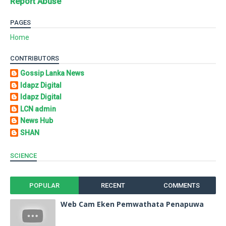
Report Abuse
PAGES
Home
CONTRIBUTORS
Gossip Lanka News
Idapz Digital
Idapz Digital
LCN admin
News Hub
SHAN
SCIENCE
POPULAR
RECENT
COMMENTS
Web Cam Eken Pemwathata Penapuwa