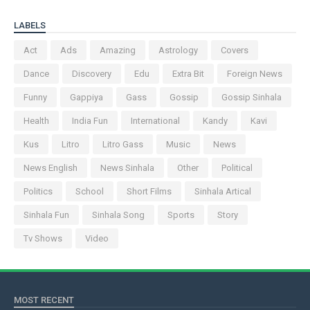
LABELS
Act
Ads
Amazing
Astrology
Covers
Dance
Discovery
Edu
Extra Bit
Foreign News
Funny
Gappiya
Gass
Gossip
Gossip Sinhala
Health
India Fun
International
Kandy
Kavi
Kus
Litro
Litro Gass
Music
News
News English
News Sinhala
Other
Political
Politics
School
Short Films
Sinhala Artical
Sinhala Fun
Sinhala Song
Sports
Story
Tv Shows
Video
MOST RECENT