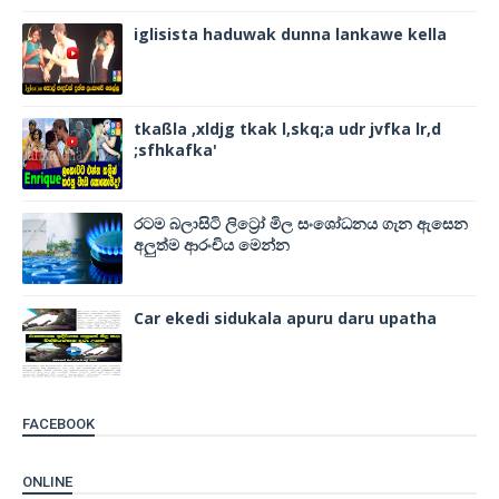
iglisista haduwak dunna lankawe kella
tkaßla ,xldjg tkak l,skq;a udr jvfka lr,d
;sfhkafka'
රටම බලාසිටි ලිට්‍රෝ මිල සංශෝධනය ගැන ඇසෙන
අලුත්ම ආරංචිය මෙන්න
Car ekedi sidukala apuru daru upatha
FACEBOOK
ONLINE