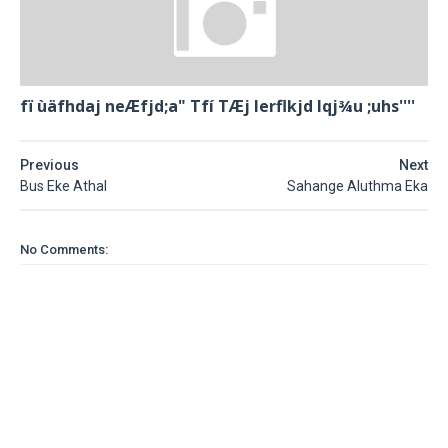
fï ùäfhdaj neÆfjd;a" Tfí TÆj lerflkjd Iqj¾u ;uhs''''
Previous
Next
Bus Eke Athal
Sahange Aluthma Eka
No Comments: