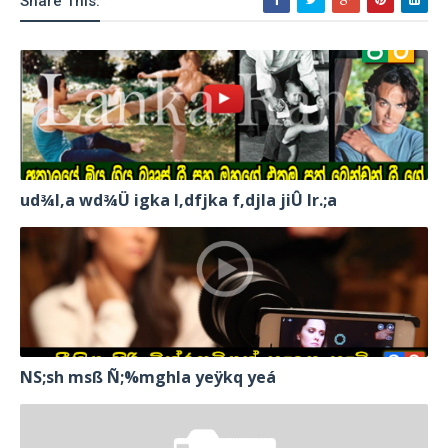
Share This:
ud¾I,a wd¾Ü igka l,dfjka f,djla jiÛ lr.;a
NS;sh msß Ñ;%mghla yeÿkq yeá