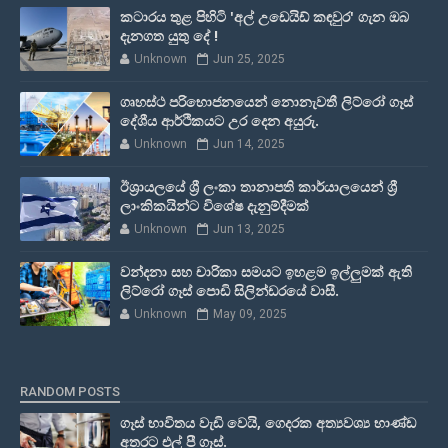
කටාරය තුළ පිහිටි 'අල් උඩෙයිඩ් කඳවුර' ගැන ඔබ
දැනගත යුතු දේ !
Unknown
Jun 25, 2025
ගෘහස්ථ පරිභොජනයෙන් නොනැවතී ලිට්රෝ ගෑස්
දේශීය ආර්ථිකයට උර දෙන අයුරු.
Unknown
Jun 14, 2025
ඊශ්‍රායලයේ ශ්‍රී ලංකා තානාපති කාර්යාලයෙන් ශ්‍රී
ලාංකිකයින්ට විශේෂ දැනුම්දීමක්
Unknown
Jun 13, 2025
වන්දනා සහ චාරිකා සමයට ඉහළම ඉල්ලුමක් ඇති
ලිට්රෝ ගෑස් පොඩි සිලින්ඩරයේ වාසී.
Unknown
May 09, 2025
RANDOM POSTS
ගෑස් භාවිතය වැඩි වෙයි, ගෙදරක අත්‍යවශ්‍ය භාණ්ඩ
අතරට එල් පී ගෑස්.