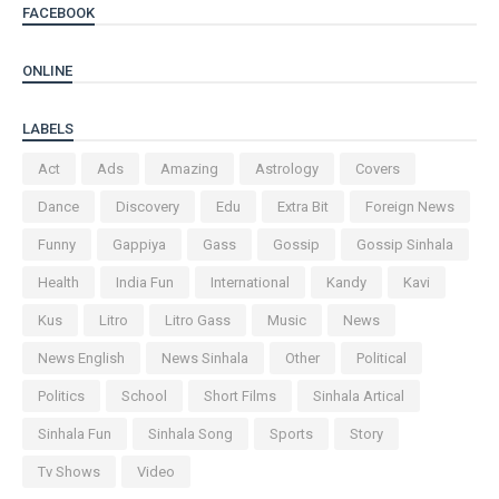
FACEBOOK
ONLINE
LABELS
Act
Ads
Amazing
Astrology
Covers
Dance
Discovery
Edu
Extra Bit
Foreign News
Funny
Gappiya
Gass
Gossip
Gossip Sinhala
Health
India Fun
International
Kandy
Kavi
Kus
Litro
Litro Gass
Music
News
News English
News Sinhala
Other
Political
Politics
School
Short Films
Sinhala Artical
Sinhala Fun
Sinhala Song
Sports
Story
Tv Shows
Video