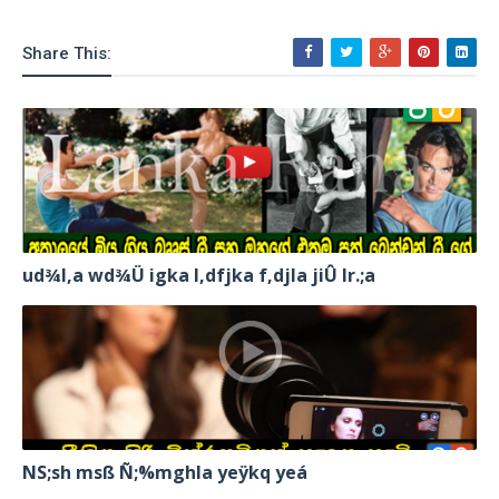
Share This:
ud¾I,a wd¾Ü igka l,dfjka f,djla jiÛ lr.;a
NS;sh msß Ñ;%mghla yeÿkq yeá