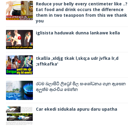
Reduce your belly every centimeter like ..?
Eat food and drink occurs the difference
them in two teaspoon from this we thank
you
iglisista haduwak dunna lankawe kella
tkaßla ,xldjg tkak l,skq;a udr jvfka lr,d
;sfhkafka'
රටම බලාසිටි ලිට්‍රෝ මිල සංශෝධනය ගැන ඇසෙන
අලුත්ම ආරංචිය මෙන්න
Car ekedi sidukala apuru daru upatha