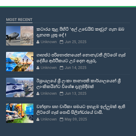
MOST RECENT
කටාරය තුළ පිහිටි 'අල් උඩෙයිඩ් කඳවුර' ගැන ඔබ
දැනගත යුතු දේ !
Unknown
Jun 25, 2025
ගෘහස්ථ පරිභොජනයෙන් නොනැවතී ලිට්රෝ ගෑස්
දේශීය ආර්ථිකයට උර දෙන අයුරු.
Unknown
Jun 14, 2025
ඊශ්‍රායලයේ ශ්‍රී ලංකා තානාපති කාර්යාලයෙන් ශ්‍රී
ලාංකිකයින්ට විශේෂ දැනුම්දීමක්
Unknown
Jun 13, 2025
වන්දනා සහ චාරිකා සමයට ඉහළම ඉල්ලුමක් ඇති
ලිට්රෝ ගෑස් පොඩි සිලින්ඩරයේ වාසී.
Unknown
May 09, 2025