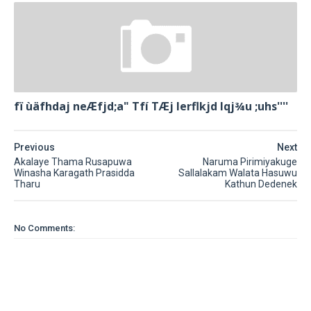
fï ùäfhdaj neÆfjd;a" Tfí TÆj lerflkjd Iqj¾u ;uhs''''
Previous
Next
Akalaye Thama Rusapuwa
Naruma Pirimiyakuge
Winasha Karagath Prasidda
Sallalakam Walata Hasuwu
Tharu
Kathun Dedenek
No Comments: