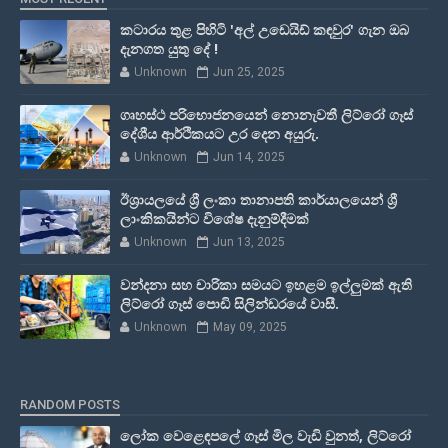
කටාරය තුළ පිහිටි 'අල් උඩෙයිඩ් කඳවුර' ගැන ඔබ
දැනගත යුතු දේ !
Unknown
Jun 25, 2025
ගෘහස්ථ පරිභොජනයෙන් නොනැවතී ලිට්රෝ ගෑස්
දේශීය ආර්ථිකයට උර දෙන අයුරු.
Unknown
Jun 14, 2025
ඊශ්‍රායලයේ ශ්‍රී ලංකා තානාපති කාර්යාලයෙන් ශ්‍රී
ලාංකිකයින්ට විශේෂ දැනුම්දීමක්
Unknown
Jun 13, 2025
වන්දනා සහ චාරිකා සමයට ඉහළම ඉල්ලුමක් ඇති
ලිට්රෝ ගෑස් පොඩි සිලින්ඩරයේ වාසී.
Unknown
May 09, 2025
RANDOM POSTS
ලෝක වෙළෙඳපලේ ගෑස් මිල වැඩි වුනත්, ලිට්රෝ