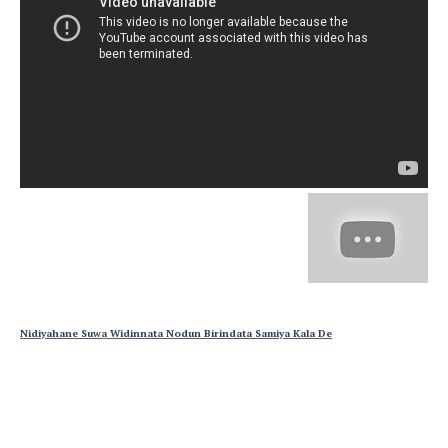
Nidiyahane Suwa Widinnata Nodun Birindata Samiya Kala De