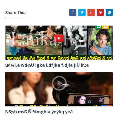
Share This:
ud¾I,a wd¾Ü igka l,dfjka f,djla jiÛ lr.;a
NS;sh msß Ñ;%mghla yeÿkq yeá