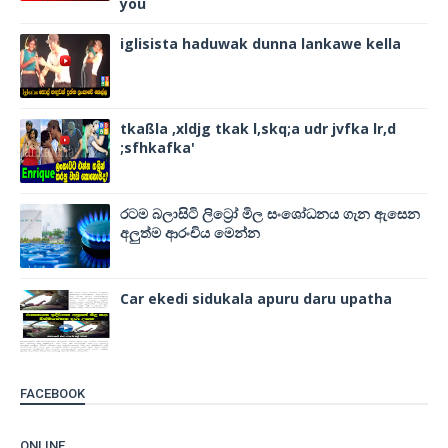
you
iglisista haduwak dunna lankawe kella
tkaßla ,xldjg tkak l,skq;a udr jvfka lr,d
;sfhkafka'
රටම බලාසිටි ලිට්‍රෝ මිල සංශෝධනය ගැන ඇසෙන
අලුත්ම ආරංචිය මෙන්න
Car ekedi sidukala apuru daru upatha
FACEBOOK
ONLINE