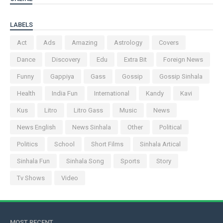
LABELS
Act
Ads
Amazing
Astrology
Covers
Dance
Discovery
Edu
Extra Bit
Foreign News
Funny
Gappiya
Gass
Gossip
Gossip Sinhala
Health
India Fun
International
Kandy
Kavi
Kus
Litro
Litro Gass
Music
News
News English
News Sinhala
Other
Political
Politics
School
Short Films
Sinhala Artical
Sinhala Fun
Sinhala Song
Sports
Story
Tv Shows
Video
MOST RECENT