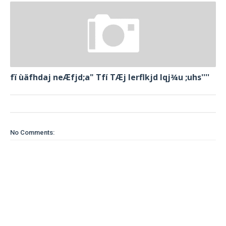
fï ùäfhdaj neÆfjd;a" Tfí TÆj lerflkjd Iqj¾u ;uhs''''
No Comments: