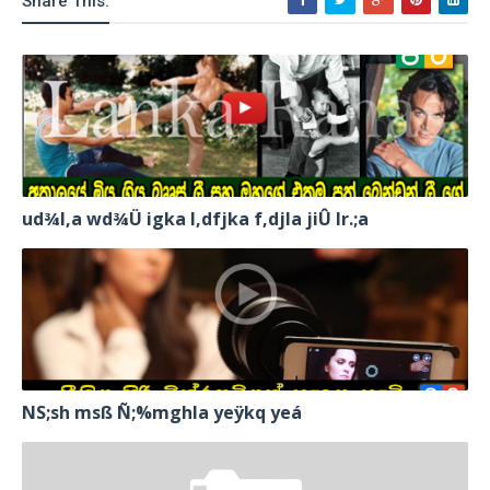
Share This:
ud¾I,a wd¾Ü igka l,dfjka f,djla jiÛ lr.;a
NS;sh msß Ñ;%mghla yeÿkq yeá