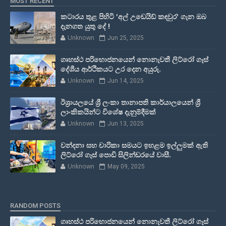
MOST RECENT
කටාරය තුළ පිහිටි 'අල් උඩෙයිඩ් කඳවුර' ගැන ඔබ
දැනගත යුතු දේ !
Unknown
Jun 25, 2025
ගෘහස්ථ පරිභොජනයෙන් නොනැවතී ලිට්රෝ ගෑස්
දේශීය ආර්ථිකයට උර දෙන අයුරු.
Unknown
Jun 14, 2025
ඊශ්‍රායලයේ ශ්‍රී ලංකා තානාපති කාර්යාලයෙන් ශ්‍රී
ලාංකිකයින්ට විශේෂ දැනුම්දීමක්
Unknown
Jun 13, 2025
වන්දනා සහ චාරිකා සමයට ඉහළම ඉල්ලුමක් ඇති
ලිට්රෝ ගෑස් පොඩි සිලින්ඩරයේ වාසී.
Unknown
May 09, 2025
RANDOM POSTS
ගෘහස්ථ පරිභොජනයෙන් නොනැවතී ලිට්රෝ ගෑස්