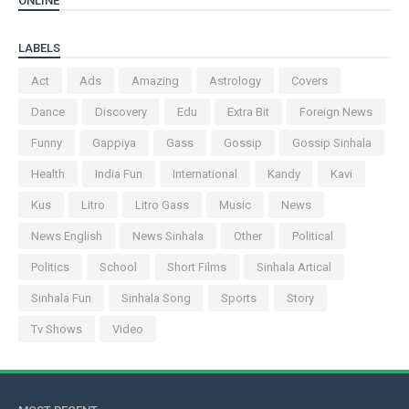
ONLINE
LABELS
Act
Ads
Amazing
Astrology
Covers
Dance
Discovery
Edu
Extra Bit
Foreign News
Funny
Gappiya
Gass
Gossip
Gossip Sinhala
Health
India Fun
International
Kandy
Kavi
Kus
Litro
Litro Gass
Music
News
News English
News Sinhala
Other
Political
Politics
School
Short Films
Sinhala Artical
Sinhala Fun
Sinhala Song
Sports
Story
Tv Shows
Video