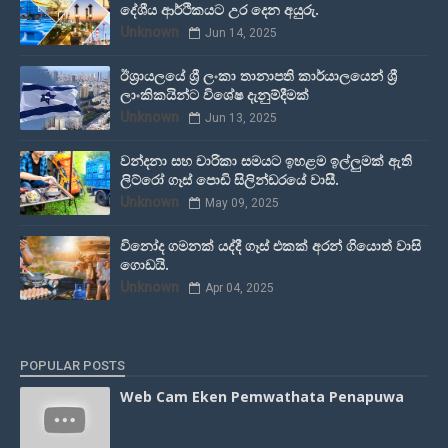
දේශීය ආර්ථිකයට උර දෙන අයුරු.
Unknown
Jun 14, 2025
ඊශ්‍රායලයේ ශ්‍රී ලංකා තානාපති කාර්යාලයෙන් ශ්‍රී
ලාංකිකයින්ට විශේෂ දැනුම්දීමක්
Unknown
Jun 13, 2025
වන්දනා සහ චාරිකා සමයට ඉහළම ඉල්ලුමක් ඇති
ලිට්රෝ ගෑස් පොඩි සිලින්ඩරයේ වාසී.
Unknown
May 09, 2025
විනෝද ගමනක් යද්දී ගෑස් එකක් අරන් ගියොත් වාසි
ගොඩයි.
Unknown
Apr 04, 2025
POPULAR POSTS
Web Cam Eken Pemwathata Penapuwa