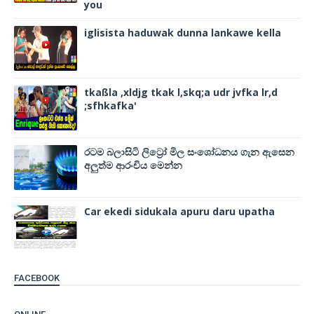
you
iglisista haduwak dunna lankawe kella
tkaßla ,xldjg tkak l,skq;a udr jvfka lr,d
;sfhkafka'
රටම බලාසිටි ලිට්‍රෝ මිල සංශෝධනය ගැන ඇසෙන
අලුත්ම ආරංචිය මෙන්න
Car ekedi sidukala apuru daru upatha
FACEBOOK