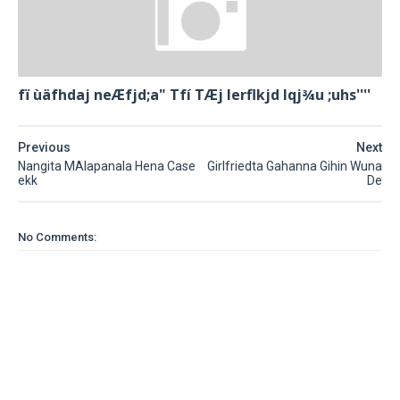
fï ùäfhdaj neÆfjd;a" Tfí TÆj lerflkjd Iqj¾u ;uhs''''
Previous
Next
Nangita MAlapanala Hena Case
Girlfriedta Gahanna Gihin Wuna
ekk
De
No Comments: