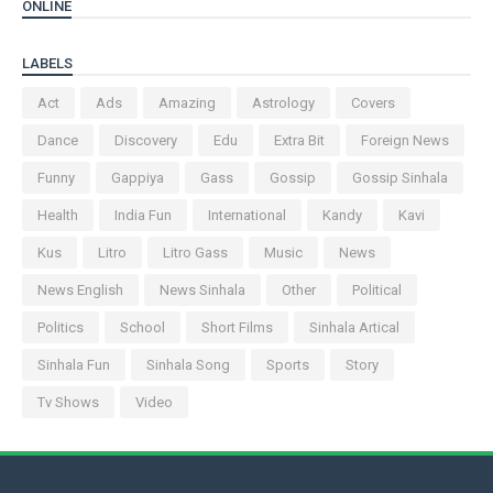
ONLINE
LABELS
Act
Ads
Amazing
Astrology
Covers
Dance
Discovery
Edu
Extra Bit
Foreign News
Funny
Gappiya
Gass
Gossip
Gossip Sinhala
Health
India Fun
International
Kandy
Kavi
Kus
Litro
Litro Gass
Music
News
News English
News Sinhala
Other
Political
Politics
School
Short Films
Sinhala Artical
Sinhala Fun
Sinhala Song
Sports
Story
Tv Shows
Video