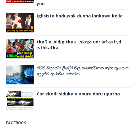
you
iglisista haduwak dunna lankawe kella
tkaßla ,xldjg tkak l,skq;a udr jvfka lr,d
;sfhkafka'
රටම බලාසිටි ලිට්‍රෝ මිල සංශෝධනය ගැන ඇසෙන
අලුත්ම ආරංචිය මෙන්න
Car ekedi sidukala apuru daru upatha
FACEBOOK