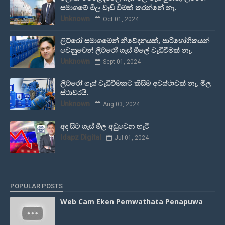
සමාගමේ මිල වැඩි වීමක් කරන්නේ නෑ.
Unknown
Oct 01, 2024
ලිට්රෝ සමාගමෙන් නිවේදනයක්, පාරිභෝගිකයන්
වෙනුවෙන් ලිට්රෝ ගෑස් මිලේ වැඩිවීමක් නෑ.
Unknown
Sept 01, 2024
ලිට්රෝ ගෑස් වැඩිවීමකට කිසිම අවස්ථාවක් නෑ, මිල
ස්ථාවරයි.
Unknown
Aug 03, 2024
අද සිට ගෑස් මිල අඩුවෙන හැටි
Idapz Digital
Jul 01, 2024
POPULAR POSTS
Web Cam Eken Pemwathata Penapuwa