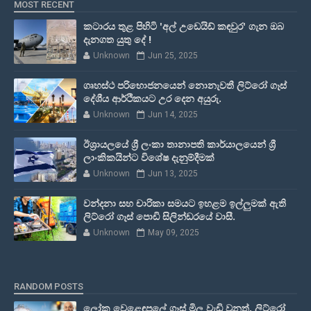
MOST RECENT
කටාරය තුළ පිහිටි 'අල් උඩෙයිඩ් කඳවුර' ගැන ඔබ
දැනගත යුතු දේ !
Unknown
Jun 25, 2025
ගෘහස්ථ පරිභොජනයෙන් නොනැවතී ලිට්රෝ ගෑස්
දේශීය ආර්ථිකයට උර දෙන අයුරු.
Unknown
Jun 14, 2025
ඊශ්‍රායලයේ ශ්‍රී ලංකා තානාපති කාර්යාලයෙන් ශ්‍රී
ලාංකිකයින්ට විශේෂ දැනුම්දීමක්
Unknown
Jun 13, 2025
වන්දනා සහ චාරිකා සමයට ඉහළම ඉල්ලුමක් ඇති
ලිට්රෝ ගෑස් පොඩි සිලින්ඩරයේ වාසී.
Unknown
May 09, 2025
RANDOM POSTS
ලෝක වෙළෙඳපලේ ගෑස් මිල වැඩි වුනත්, ලිට්රෝ