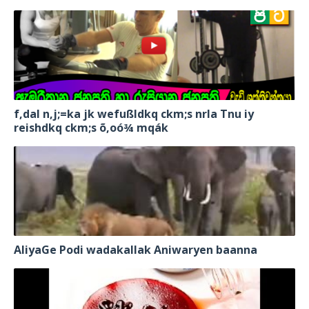
f,dal n,j;=ka jk wefußldkq ckm;s nrla Tnu iy
reishdkq ckm;s õ,oó¾ mqák
AliyaGe Podi wadakallak Aniwaryen baanna