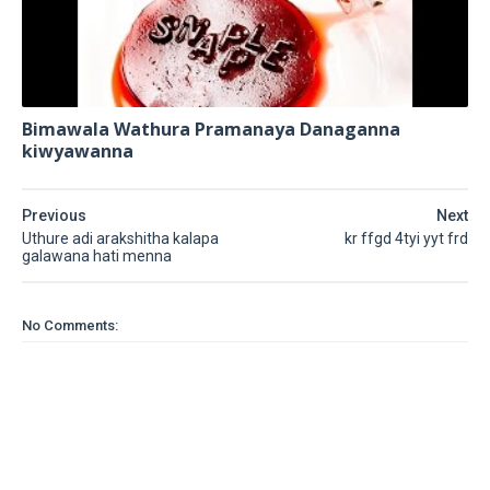
Bimawala Wathura Pramanaya Danaganna
kiwyawanna
Previous
Next
Uthure adi arakshitha kalapa
kr ffgd 4tyi yyt frd
galawana hati menna
No Comments: