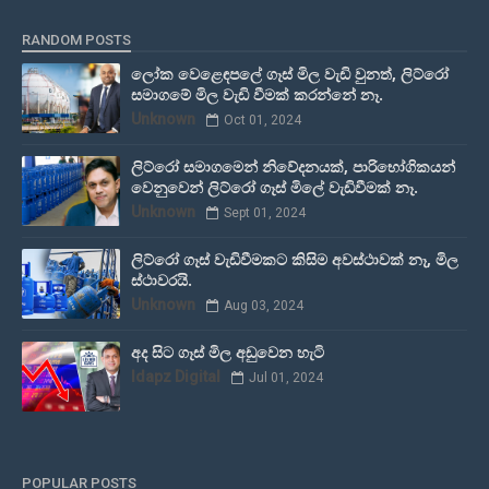
RANDOM POSTS
ලෝක වෙළෙඳපලේ ගෑස් මිල වැඩි වුනත්, ලිට්රෝ
සමාගමේ මිල වැඩි වීමක් කරන්නේ නෑ.
Unknown
Oct 01, 2024
ලිට්රෝ සමාගමෙන් නිවේදනයක්, පාරිභෝගිකයන්
වෙනුවෙන් ලිට්රෝ ගෑස් මිලේ වැඩිවීමක් නෑ.
Unknown
Sept 01, 2024
ලිට්රෝ ගෑස් වැඩිවීමකට කිසිම අවස්ථාවක් නෑ, මිල
ස්ථාවරයි.
Unknown
Aug 03, 2024
අද සිට ගෑස් මිල අඩුවෙන හැටි
Idapz Digital
Jul 01, 2024
POPULAR POSTS