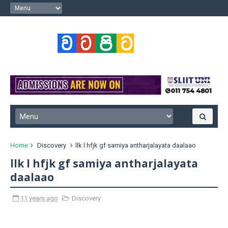
Home
Discovery
llk l hfjk gf samiya antharjalayata daalaao
llk l hfjk gf samiya antharjalayata
daalaao
11 years ago
Discovery