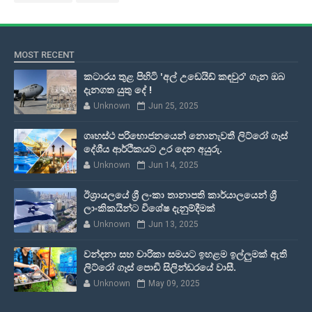
MOST RECENT
කටාරය තුළ පිහිටි 'අල් උඩෙයිඩ් කඳවුර' ගැන ඔබ
දැනගත යුතු දේ !
Unknown
Jun 25, 2025
ගෘහස්ථ පරිභොජනයෙන් නොනැවතී ලිට්රෝ ගෑස්
දේශීය ආර්ථිකයට උර දෙන අයුරු.
Unknown
Jun 14, 2025
ඊශ්‍රායලයේ ශ්‍රී ලංකා තානාපති කාර්යාලයෙන් ශ්‍රී
ලාංකිකයින්ට විශේෂ දැනුම්දීමක්
Unknown
Jun 13, 2025
වන්දනා සහ චාරිකා සමයට ඉහළම ඉල්ලුමක් ඇති
ලිට්රෝ ගෑස් පොඩි සිලින්ඩරයේ වාසී.
Unknown
May 09, 2025