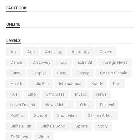
FACEBOOK
ONLINE
LABELS
Act
Ads
Amazing
Astrology
Covers
Dance
Discovery
Edu
Extra Bit
Foreign News
Funny
Gappiya
Gass
Gossip
Gossip Sinhala
Health
India Fun
International
Kandy
Kavi
Kus
Litro
Litro Gass
Music
News
News English
News Sinhala
Other
Political
Politics
School
Short Films
Sinhala Artical
Sinhala Fun
Sinhala Song
Sports
Story
Tv Shows
Video