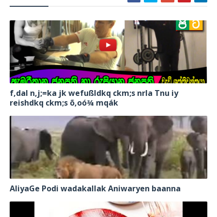
f,dal n,j;=ka jk wefußldkq ckm;s nrla Tnu iy
reishdkq ckm;s õ,oó¾ mqák
AliyaGe Podi wadakallak Aniwaryen baanna