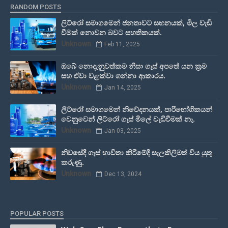
RANDOM POSTS
ලිට්රෝ සමාගමෙන් ජනතාවට සහනයක්, මිල වැඩි
වීමක් නොවන බවට සහතිකයක්.
Unknown
Feb 11, 2025
ඔබේ නොදැනුවත්කම නිසා ගෑස් අපතේ යන ක්‍රම
සහ ඒවා වළක්වා ගන්නා ආකාරය.
Unknown
Jan 14, 2025
ලිට්රෝ සමාගමෙන් නිවේදනයක්, පාරිභෝගිකයන්
වෙනුවෙන් ලිට්රෝ ගෑස් මිලේ වැඩිවීමක් නෑ.
Unknown
Jan 03, 2025
නිවසේදී ගෑස් භාවිතා කිරීමේදී සැලකිලිමත් විය යුතු
කරුණු.
Unknown
Dec 13, 2024
POPULAR POSTS