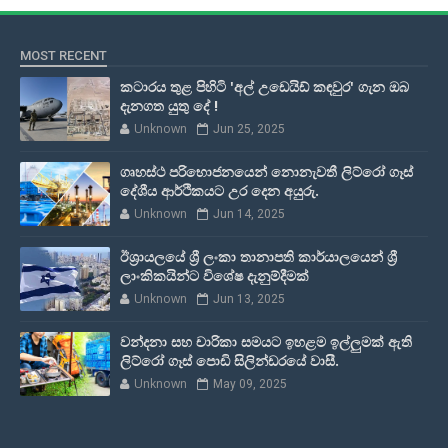
MOST RECENT
කටාරය තුළ පිහිටි 'අල් උඩෙයිඩ් කඳවුර' ගැන ඔබ
දැනගත යුතු දේ !
Unknown
Jun 25, 2025
ගෘහස්ථ පරිභොජනයෙන් නොනැවතී ලිට්රෝ ගෑස්
දේශීය ආර්ථිකයට උර දෙන අයුරු.
Unknown
Jun 14, 2025
ඊශ්‍රායලයේ ශ්‍රී ලංකා තානාපති කාර්යාලයෙන් ශ්‍රී
ලාංකිකයින්ට විශේෂ දැනුම්දීමක්
Unknown
Jun 13, 2025
වන්දනා සහ චාරිකා සමයට ඉහළම ඉල්ලුමක් ඇති
ලිට්රෝ ගෑස් පොඩි සිලින්ඩරයේ වාසී.
Unknown
May 09, 2025