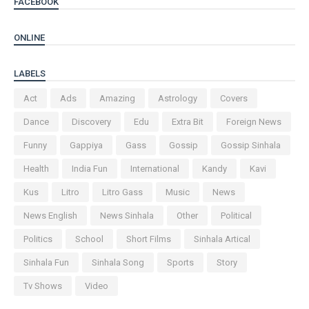
FACEBOOK
ONLINE
LABELS
Act
Ads
Amazing
Astrology
Covers
Dance
Discovery
Edu
Extra Bit
Foreign News
Funny
Gappiya
Gass
Gossip
Gossip Sinhala
Health
India Fun
International
Kandy
Kavi
Kus
Litro
Litro Gass
Music
News
News English
News Sinhala
Other
Political
Politics
School
Short Films
Sinhala Artical
Sinhala Fun
Sinhala Song
Sports
Story
Tv Shows
Video