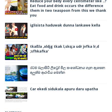
Reduce your belly every centimeter like ..?
Eat food and drink occurs the difference
them in two teaspoon from this we thank
you
iglisista haduwak dunna lankawe kella
tkaßla ,xldjg tkak l,skq;a udr jvfka lr,d
;sfhkafka'
රටම බලාසිටි ලිට්‍රෝ මිල සංශෝධනය ගැන ඇසෙන
අලුත්ම ආරංචිය මෙන්න
Car ekedi sidukala apuru daru upatha