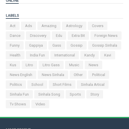
ONLINE
LABELS
Act
Ads
Amazing
Astrology
Covers
Dance
Discovery
Edu
Extra Bit
Foreign News
Funny
Gappiya
Gass
Gossip
Gossip Sinhala
Health
India Fun
International
Kandy
Kavi
Kus
Litro
Litro Gass
Music
News
News English
News Sinhala
Other
Political
Politics
School
Short Films
Sinhala Artical
Sinhala Fun
Sinhala Song
Sports
Story
Tv Shows
Video