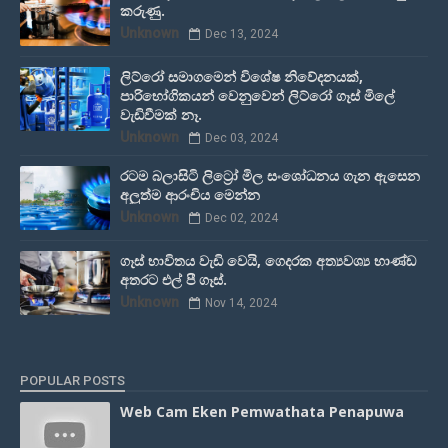
කරුණු.
Unknown
Dec 13, 2024
ලිට්රෝ සමාගමෙන් විශේෂ නිවේදනයක්,
පාරිභෝගිකයන් වෙනුවෙන් ලිට්රෝ ගෑස් මිලේ
වැඩිවීමක් නෑ.
Unknown
Dec 03, 2024
රටම බලාසිටි ලිට්‍රෝ මිල සංශෝධනය ගැන ඇසෙන
අලුත්ම ආරංචිය මෙන්න
Unknown
Dec 02, 2024
ගෑස් භාවිතය වැඩි වෙයි, ගෙදරක අත්‍යවශ්‍ය භාණ්ඩ
අතරට එල් පී ගෑස්.
Unknown
Nov 14, 2024
POPULAR POSTS
Web Cam Eken Pemwathata Penapuwa