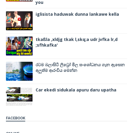
you
iglisista haduwak dunna lankawe kella
tkaßla ,xldjg tkak l,skq;a udr jvfka lr,d
;sfhkafka'
රටම බලාසිටි ලිට්‍රෝ මිල සංශෝධනය ගැන ඇසෙන
අලුත්ම ආරංචිය මෙන්න
Car ekedi sidukala apuru daru upatha
FACEBOOK