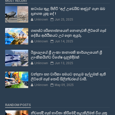
MOST RECENT
කටාරය තුළ පිහිටි 'අල් උඩෙයිඩ් කඳවුර' ගැන ඔබ
දැනගත යුතු දේ !
Unknown
Jun 25, 2025
ගෘහස්ථ පරිභොජනයෙන් නොනැවතී ලිට්රෝ ගෑස්
දේශීය ආර්ථිකයට උර දෙන අයුරු.
Unknown
Jun 14, 2025
ඊශ්‍රායලයේ ශ්‍රී ලංකා තානාපති කාර්යාලයෙන් ශ්‍රී
ලාංකිකයින්ට විශේෂ දැනුම්දීමක්
Unknown
Jun 13, 2025
වන්දනා සහ චාරිකා සමයට ඉහළම ඉල්ලුමක් ඇති
ලිට්රෝ ගෑස් පොඩි සිලින්ඩරයේ වාසී.
Unknown
May 09, 2025
RANDOM POSTS
නිවසේදී ගෑස් භාවිතා කිරීමේදී සැලකිලිමත් විය යුතු