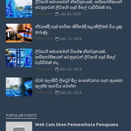
ලිට්රෝ සමාගමෙන් නිවේදනයක්, පාරිභෝගිකයන්
වෙනුවෙන් ලිට්රෝ ගෑස් මිලේ වැඩිවීමක් නෑ.
Unknown
Jan 03, 2025
නිවසේදී ගෑස් භාවිතා කිරීමේදී සැලකිලිමත් විය යුතු
කරුණු.
Unknown
Dec 13, 2024
ලිට්රෝ සමාගමෙන් විශේෂ නිවේදනයක්,
පාරිභෝගිකයන් වෙනුවෙන් ලිට්රෝ ගෑස් මිලේ
වැඩිවීමක් නෑ.
Unknown
Dec 03, 2024
රටම බලාසිටි ලිට්‍රෝ මිල සංශෝධනය ගැන ඇසෙන
අලුත්ම ආරංචිය මෙන්න
Unknown
Dec 02, 2024
POPULAR POSTS
Web Cam Eken Pemwathata Penapuwa