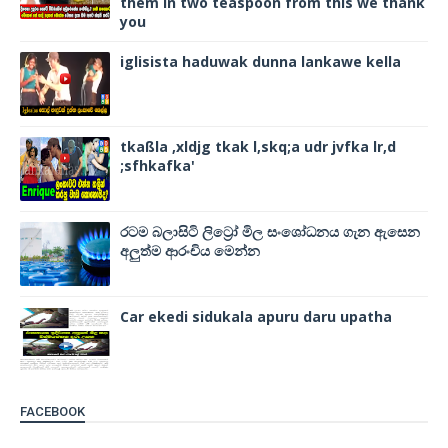
them in two teaspoon from this we thank
you
iglisista haduwak dunna lankawe kella
tkaßla ,xldjg tkak l,skq;a udr jvfka lr,d
;sfhkafka'
රටම බලාසිටි ලිට්‍රෝ මිල සංශෝධනය ගැන ඇසෙන
අලුත්ම ආරංචිය මෙන්න
Car ekedi sidukala apuru daru upatha
FACEBOOK