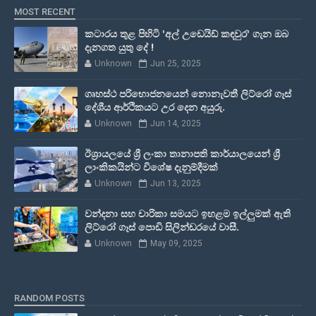
MOST RECENT
කටාරය තුළ පිහිටි 'අල් උඩෙයිඩ් කඳවුර' ගැන ඔබ
දැනගත යුතු දේ !
Unknown
Jun 25, 2025
ගෘහස්ථ පරිභොජනයෙන් නොනැවතී ලිට්රෝ ගෑස්
දේශීය ආර්ථිකයට උර දෙන අයුරු.
Unknown
Jun 14, 2025
ඊශ්‍රායලයේ ශ්‍රී ලංකා තානාපති කාර්යාලයෙන් ශ්‍රී
ලාංකිකයින්ට විශේෂ දැනුම්දීමක්
Unknown
Jun 13, 2025
වන්දනා සහ චාරිකා සමයට ඉහළම ඉල්ලුමක් ඇති
ලිට්රෝ ගෑස් පොඩි සිලින්ඩරයේ වාසී.
Unknown
May 09, 2025
RANDOM POSTS