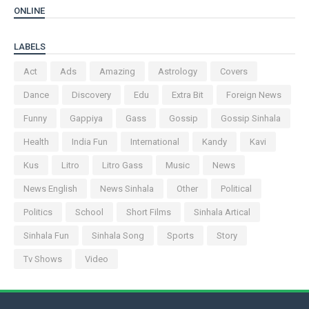
ONLINE
LABELS
Act
Ads
Amazing
Astrology
Covers
Dance
Discovery
Edu
Extra Bit
Foreign News
Funny
Gappiya
Gass
Gossip
Gossip Sinhala
Health
India Fun
International
Kandy
Kavi
Kus
Litro
Litro Gass
Music
News
News English
News Sinhala
Other
Political
Politics
School
Short Films
Sinhala Artical
Sinhala Fun
Sinhala Song
Sports
Story
Tv Shows
Video