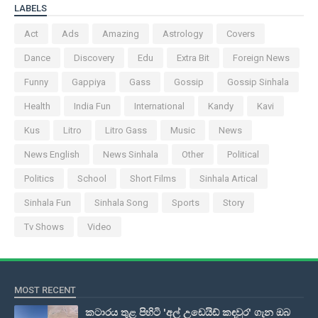
LABELS
Act
Ads
Amazing
Astrology
Covers
Dance
Discovery
Edu
Extra Bit
Foreign News
Funny
Gappiya
Gass
Gossip
Gossip Sinhala
Health
India Fun
International
Kandy
Kavi
Kus
Litro
Litro Gass
Music
News
News English
News Sinhala
Other
Political
Politics
School
Short Films
Sinhala Artical
Sinhala Fun
Sinhala Song
Sports
Story
Tv Shows
Video
MOST RECENT
කටාරය තුළ පිහිටි 'අල් උඩෙයිඩ් කඳවුර' ගැන ඔබ