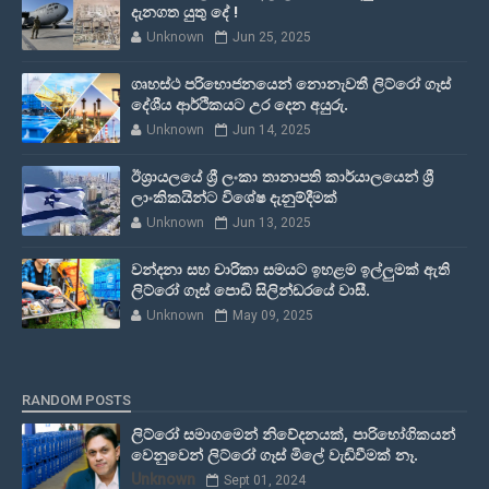
දැනගත යුතු දේ !
Unknown
Jun 25, 2025
ගෘහස්ථ පරිභොජනයෙන් නොනැවතී ලිට්රෝ ගෑස්
දේශීය ආර්ථිකයට උර දෙන අයුරු.
Unknown
Jun 14, 2025
ඊශ්‍රායලයේ ශ්‍රී ලංකා තානාපති කාර්යාලයෙන් ශ්‍රී
ලාංකිකයින්ට විශේෂ දැනුම්දීමක්
Unknown
Jun 13, 2025
වන්දනා සහ චාරිකා සමයට ඉහළම ඉල්ලුමක් ඇති
ලිට්රෝ ගෑස් පොඩි සිලින්ඩරයේ වාසී.
Unknown
May 09, 2025
RANDOM POSTS
ලිට්රෝ සමාගමෙන් නිවේදනයක්, පාරිභෝගිකයන්
වෙනුවෙන් ලිට්රෝ ගෑස් මිලේ වැඩිවීමක් නෑ.
Unknown
Sept 01, 2024