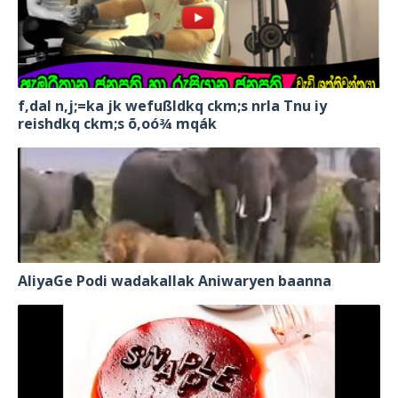
f,dal n,j;=ka jk wefußldkq ckm;s nrla Tnu iy
reishdkq ckm;s õ,oó¾ mqák
AliyaGe Podi wadakallak Aniwaryen baanna