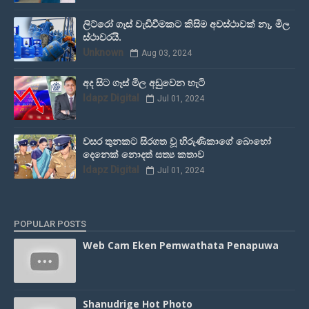
ලිට්රෝ ගෑස් වැඩිවීමකට කිසිම අවස්ථාවක් නෑ, මිල
ස්ථාවරයි.
Unknown
Aug 03, 2024
අද සිට ගෑස් මිල අඩුවෙන හැටි
Idapz Digital
Jul 01, 2024
වසර තුනකට සිරගත වූ හිරුණිකාගේ බොහෝ
දෙනෙක් නොදත් සත්‍ය කතාව
Idapz Digital
Jul 01, 2024
POPULAR POSTS
Web Cam Eken Pemwathata Penapuwa
Shanudrige Hot Photo