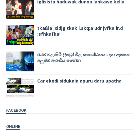
iglisista haduwak dunna lankawe kella
tkaßla ,xldjg tkak l,skq;a udr jvfka lr,d
;sfhkafka'
රටම බලාසිටි ලිට්‍රෝ මිල සංශෝධනය ගැන ඇසෙන
අලුත්ම ආරංචිය මෙන්න
Car ekedi sidukala apuru daru upatha
FACEBOOK
ONLINE