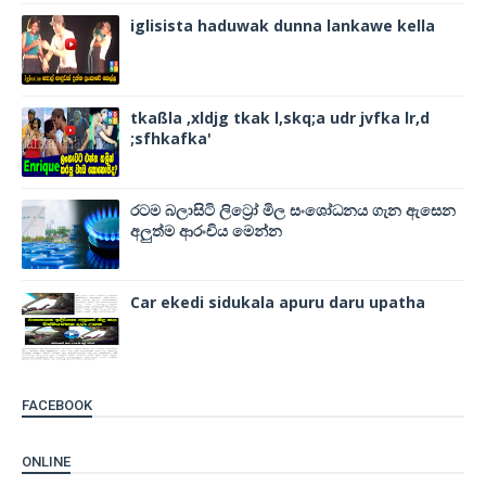
iglisista haduwak dunna lankawe kella
tkaßla ,xldjg tkak l,skq;a udr jvfka lr,d
;sfhkafka'
රටම බලාසිටි ලිට්‍රෝ මිල සංශෝධනය ගැන ඇසෙන
අලුත්ම ආරංචිය මෙන්න
Car ekedi sidukala apuru daru upatha
FACEBOOK
ONLINE