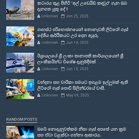
කටාරය තුළ පිහිටි 'අල් උඩෙයිඩ් කඳවුර' ගැන ඔබ
දැනගත යුතු දේ !
Unknown
Jun 25, 2025
ගෘහස්ථ පරිභොජනයෙන් නොනැවතී ලිට්රෝ ගෑස්
දේශීය ආර්ථිකයට උර දෙන අයුරු.
Unknown
Jun 14, 2025
ඊශ්‍රායලයේ ශ්‍රී ලංකා තානාපති කාර්යාලයෙන් ශ්‍රී
ලාංකිකයින්ට විශේෂ දැනුම්දීමක්
Unknown
Jun 13, 2025
වන්දනා සහ චාරිකා සමයට ඉහළම ඉල්ලුමක් ඇති
ලිට්රෝ ගෑස් පොඩි සිලින්ඩරයේ වාසී.
Unknown
May 09, 2025
RANDOM POSTS
ඔබේ නොදැනුවත්කම නිසා ගෑස් අපතේ යන ක්‍රම
සහ ඒවා වළක්වා ගන්නා ආකාරය.