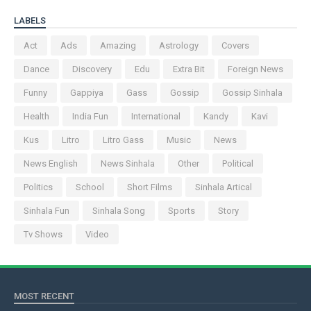
LABELS
Act
Ads
Amazing
Astrology
Covers
Dance
Discovery
Edu
Extra Bit
Foreign News
Funny
Gappiya
Gass
Gossip
Gossip Sinhala
Health
India Fun
International
Kandy
Kavi
Kus
Litro
Litro Gass
Music
News
News English
News Sinhala
Other
Political
Politics
School
Short Films
Sinhala Artical
Sinhala Fun
Sinhala Song
Sports
Story
Tv Shows
Video
MOST RECENT