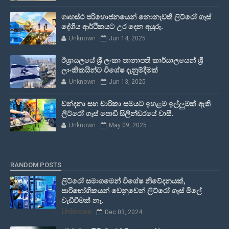
ගෘහස්ථ පරිභොජනයෙන් නොනැවතී ලිට්රෝ ගෑස්
දේශීය ආර්ථිකයට උර දෙන අයුරු.
Unknown
Jun 14, 2025
ඊශ්‍රායලයේ ශ්‍රී ලංකා තානාපති කාර්යාලයෙන් ශ්‍රී
ලාංකිකයින්ට විශේෂ දැනුම්දීමක්
Unknown
Jun 13, 2025
වන්දනා සහ චාරිකා සමයට ඉහළම ඉල්ලුමක් ඇති
ලිට්රෝ ගෑස් පොඩි සිලින්ඩරයේ වාසී.
Unknown
May 09, 2025
RANDOM POSTS
ලිට්රෝ සමාගමෙන් විශේෂ නිවේදනයක්,
පාරිභෝගිකයන් වෙනුවෙන් ලිට්රෝ ගෑස් මිලේ
වැඩිවීමක් නෑ.
Unknown
Dec 03, 2024