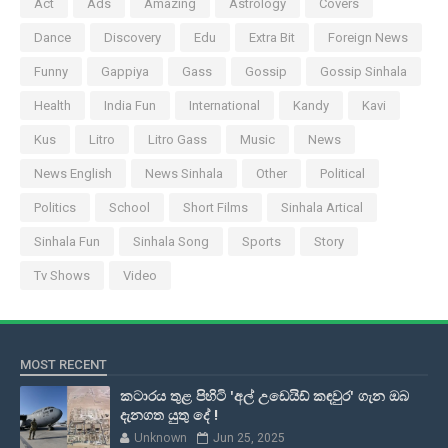
Act
Ads
Amazing
Astrology
Covers
Dance
Discovery
Edu
Extra Bit
Foreign News
Funny
Gappiya
Gass
Gossip
Gossip Sinhala
Health
India Fun
International
Kandy
Kavi
Kus
Litro
Litro Gass
Music
News
News English
News Sinhala
Other
Political
Politics
School
Short Films
Sinhala Artical
Sinhala Fun
Sinhala Song
Sports
Story
Tv Shows
Video
MOST RECENT
කටාරය තුළ පිහිටි 'අල් උඩෙයිඩ් කඳවුර' ගැන ඔබ
දැනගත යුතු දේ !
Unknown
Jun 25, 2025