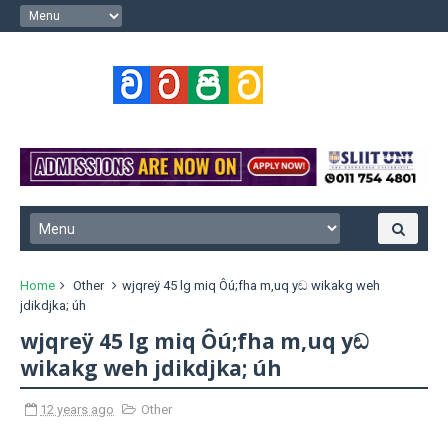
Home
Other
wjqreÿ 45 lg miq Ôú;fha m,uq yඬ wikakg weh
jdikdjka; úh
wjqreÿ 45 lg miq Ôú;fha m,uq yඬ
wikakg weh jdikdjka; úh
12 years ago
Other