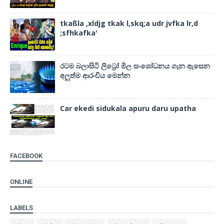
tkaßla ,xldjg tkak l,skq;a udr jvfka lr,d
;sfhkafka'
රටම බලාසිටි ලිට්‍රෝ මිල සංශෝධනය ගැන ඇසෙන
අලුත්ම ආරංචිය මෙන්න
Car ekedi sidukala apuru daru upatha
FACEBOOK
ONLINE
LABELS