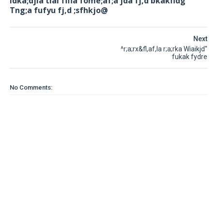
ldka;djla tlal fïfia fome;af;a jdä fj,d bkakfldg
Tng;a fufyu fj,d ;sfhkjo@
Next
^r;a;rx&fl,af,la r;a;rka Wiaikjd''
fukak fydre
No Comments: