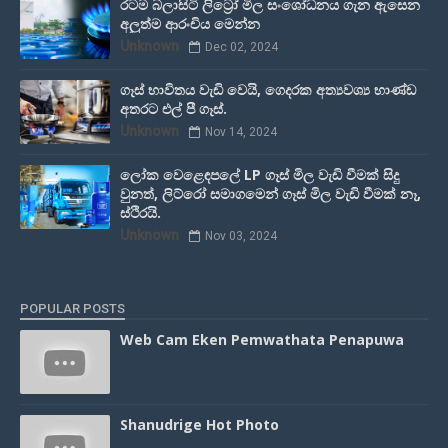
රටම බලාසිටි ලිට්‍රෝ මිල සංශෝධනය ගැන ඇසෙන
අලුත්ම ආරංචිය මෙන්න
Unknown
Dec 02, 2024
ගෑස් භාවිතය වැඩි වෙයි, ගෙදරක අත්‍යවශ්‍ය භාණ්ඩ
අතරට එල් පී ගෑස්.
Unknown
Nov 14, 2024
ලෝක වෙළෙඳපලේ LP ගෑස් මිල වැඩි වීමක් සිදු
වුනත්, ලිට්රෝ සමාගමෙන් ගෑස් මිල වැඩි වීමක් නෑ,
ස්ථිරයි.
Unknown
Nov 03, 2024
POPULAR POSTS
Web Cam Eken Pemwathata Penapuwa
Shanudrige Hot Photo