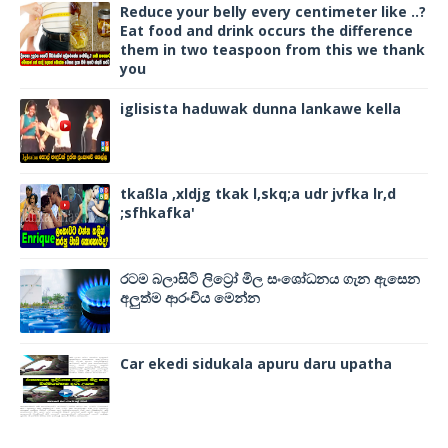
Reduce your belly every centimeter like ..?
Eat food and drink occurs the difference
them in two teaspoon from this we thank
you
iglisista haduwak dunna lankawe kella
tkaßla ,xldjg tkak l,skq;a udr jvfka lr,d
;sfhkafka'
රටම බලාසිටි ලිට්‍රෝ මිල සංශෝධනය ගැන ඇසෙන
අලුත්ම ආරංචිය මෙන්න
Car ekedi sidukala apuru daru upatha