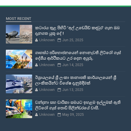
MOST RECENT
කටාරය තුළ පිහිටි 'අල් උඩෙයිඩ් කඳවුර' ගැන ඔබ
දැනගත යුතු දේ !
Unknown
Jun 25, 2025
ගෘහස්ථ පරිභොජනයෙන් නොනැවතී ලිට්රෝ ගෑස්
දේශීය ආර්ථිකයට උර දෙන අයුරු.
Unknown
Jun 14, 2025
ඊශ්‍රායලයේ ශ්‍රී ලංකා තානාපති කාර්යාලයෙන් ශ්‍රී
ලාංකිකයින්ට විශේෂ දැනුම්දීමක්
Unknown
Jun 13, 2025
වන්දනා සහ චාරිකා සමයට ඉහළම ඉල්ලුමක් ඇති
ලිට්රෝ ගෑස් පොඩි සිලින්ඩරයේ වාසී.
Unknown
May 09, 2025