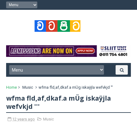
Home
Music
wfma fld,af,dkaf.a mÜg iskaÿjla wefvkjd '''
wfma fld,af,dkaf.a mÜg iskaÿjla
wefvkjd '''
12 years ago
Music