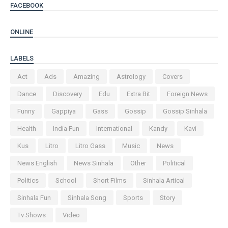
FACEBOOK
ONLINE
LABELS
Act
Ads
Amazing
Astrology
Covers
Dance
Discovery
Edu
Extra Bit
Foreign News
Funny
Gappiya
Gass
Gossip
Gossip Sinhala
Health
India Fun
International
Kandy
Kavi
Kus
Litro
Litro Gass
Music
News
News English
News Sinhala
Other
Political
Politics
School
Short Films
Sinhala Artical
Sinhala Fun
Sinhala Song
Sports
Story
Tv Shows
Video