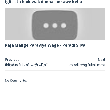
iglisista haduwak dunna lankawe kella
Raja Malige Paraviya Wage - Peradi Silva
Previous
Next
fldfyduo fï kx.sf. weÿï wÈ,a,''
jev odk whg fukak mdvï
No Comments: