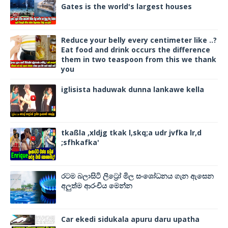
Gates is the world's largest houses
Reduce your belly every centimeter like ..?
Eat food and drink occurs the difference
them in two teaspoon from this we thank
you
iglisista haduwak dunna lankawe kella
tkaßla ,xldjg tkak l,skq;a udr jvfka lr,d
;sfhkafka'
රටම බලාසිටි ලිට්‍රෝ මිල සංශෝධනය ගැන ඇසෙන
අලුත්ම ආරංචිය මෙන්න
Car ekedi sidukala apuru daru upatha