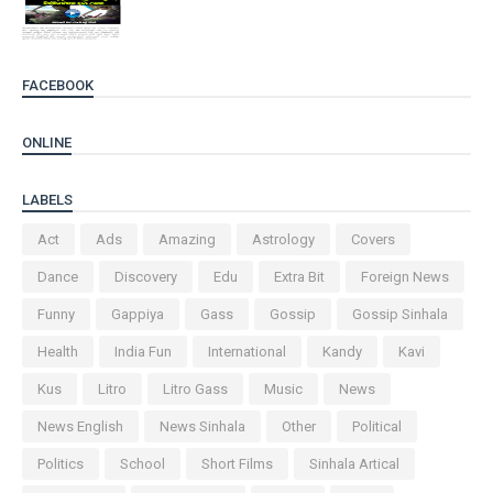
FACEBOOK
ONLINE
LABELS
Act
Ads
Amazing
Astrology
Covers
Dance
Discovery
Edu
Extra Bit
Foreign News
Funny
Gappiya
Gass
Gossip
Gossip Sinhala
Health
India Fun
International
Kandy
Kavi
Kus
Litro
Litro Gass
Music
News
News English
News Sinhala
Other
Political
Politics
School
Short Films
Sinhala Artical