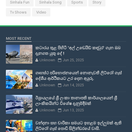
Sinhala Fun
Sinhala Song
Sports
Story
Tv Shows
Video
MOST RECENT
කටාරය තුළ පිහිටි 'අල් උඩෙයිඩ් කඳවුර' ගැන ඔබ
දැනගත යුතු දේ !
Unknown
Jun 25, 2025
ගෘහස්ථ පරිභොජනයෙන් නොනැවතී ලිට්රෝ ගෑස්
දේශීය ආර්ථිකයට උර දෙන අයුරු.
Unknown
Jun 14, 2025
ඊශ්‍රායලයේ ශ්‍රී ලංකා තානාපති කාර්යාලයෙන් ශ්‍රී
ලාංකිකයින්ට විශේෂ දැනුම්දීමක්
Unknown
Jun 13, 2025
වන්දනා සහ චාරිකා සමයට ඉහළම ඉල්ලුමක් ඇති
ලිට්රෝ ගෑස් පොඩි සිලින්ඩරයේ වාසී.