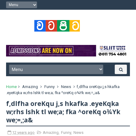
Home
Amazing
Funny
News
f,dlfha oreKqu j,s hkafka
.eyeKqka w;rhs lshk tl we;a; fka ^oreKq o¾Yk we;=,;a&
f,dlfha oreKqu j,s hkafka .eyeKqka
w;rhs lshk tl we;a; fka ^oreKq o¾Yk
we;=,;a&
12 years ago
Amazing
,
Funny
,
News