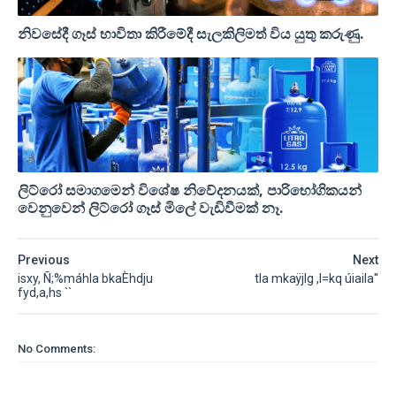
නිවසේදී ගෑස් භාවිතා කිරීමේදී සැලකිලිමත් විය යුතු කරුණු.
ලිට්රෝ සමාගමෙන් විශේෂ නිවේදනයක්, පාරිභෝගිකයන්
වෙනුවෙන් ලිට්රෝ ගෑස් මිලේ වැඩිවීමක් නෑ.
Previous
Next
isxy, Ñ;%máhla bkaÈhdju
tla mkaÿjlg ,l=kq úiaila''
fyd,a,hs ``
No Comments: