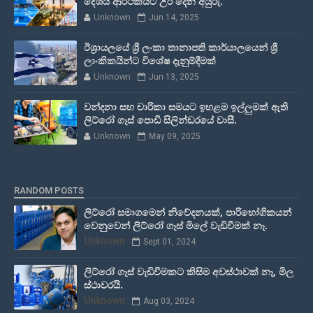
දේශීය ආර්ථිකයට උර දෙන අයුරු.
Unknown
Jun 14, 2025
ඊශ්‍රායලයේ ශ්‍රී ලංකා තානාපති කාර්යාලයෙන් ශ්‍රී
ලාංකිකයින්ට විශේෂ දැනුම්දීමක්
Unknown
Jun 13, 2025
වන්දනා සහ චාරිකා සමයට ඉහළම ඉල්ලුමක් ඇති
ලිට්රෝ ගෑස් පොඩි සිලින්ඩරයේ වාසී.
Unknown
May 09, 2025
RANDOM POSTS
ලිට්රෝ සමාගමෙන් නිවේදනයක්, පාරිභෝගිකයන්
වෙනුවෙන් ලිට්රෝ ගෑස් මිලේ වැඩිවීමක් නෑ.
Unknown
Sept 01, 2024
ලිට්රෝ ගෑස් වැඩිවීමකට කිසිම අවස්ථාවක් නෑ, මිල
ස්ථාවරයි.
Unknown
Aug 03, 2024