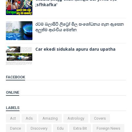
;sfhkafka'
රටම බලාසිටි ලිට්‍රෝ මිල සංශෝධනය ගැන ඇසෙන
අලුත්ම ආරංචිය මෙන්න
Car ekedi sidukala apuru daru upatha
FACEBOOK
ONLINE
LABELS
Act
Ads
Amazing
Astrology
Covers
Dance
Discovery
Edu
Extra Bit
Foreign News