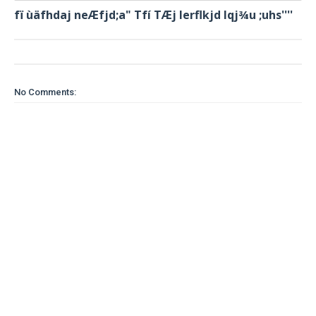
fï ùäfhdaj neÆfjd;a" Tfí TÆj lerflkjd Iqj¾u ;uhs''''
No Comments: