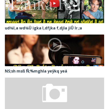
ud¾I,a wd¾Ü igka l,dfjka f,djla jiÛ lr.;a
NS;sh msß Ñ;%mghla yeÿkq yeá