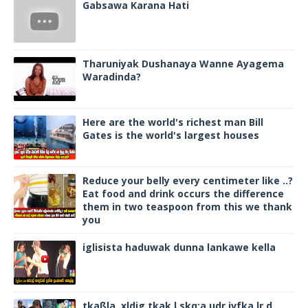
Gabsawa Karana Hati
Tharuniyak Dushanaya Wanne Ayagema
Waradinda?
Here are the world's richest man Bill
Gates is the world's largest houses
Reduce your belly every centimeter like ..?
Eat food and drink occurs the difference
them in two teaspoon from this we thank
you
iglisista haduwak dunna lankawe kella
tkaßla ,xldjg tkak l,skq;a udr jvfka lr,d