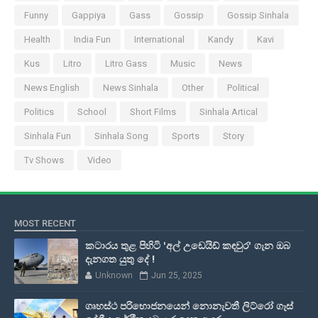
Funny
Gappiya
Gass
Gossip
Gossip Sinhala
Health
India Fun
International
Kandy
Kavi
Kus
Litro
Litro Gass
Music
News
News English
News Sinhala
Other
Political
Politics
School
Short Films
Sinhala Artical
Sinhala Fun
Sinhala Song
Sports
Story
Tv Shows
Video
MOST RECENT
කටාරය තුළ පිහිටි 'අල් උඩෙයිඩ් කඳවුර' ගැන ඔබ
දැනගත යුතු දේ !
Unknown
Jun 25, 2025
ගෘහස්ථ පරිභොජනයෙන් නොනැවතී ලිට්රෝ ගෑස්