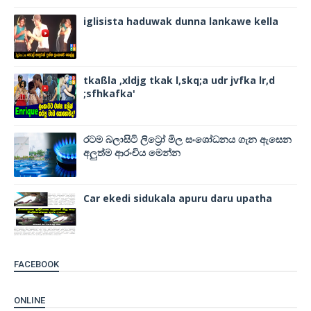
iglisista haduwak dunna lankawe kella
tkaßla ,xldjg tkak l,skq;a udr jvfka lr,d
;sfhkafka'
රටම බලාසිටි ලිට්‍රෝ මිල සංශෝධනය ගැන ඇසෙන
අලුත්ම ආරංචිය මෙන්න
Car ekedi sidukala apuru daru upatha
FACEBOOK
ONLINE