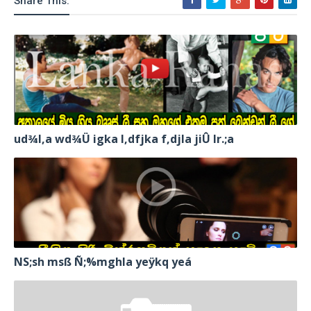
Share This:
ud¾I,a wd¾Ü igka l,dfjka f,djla jiÛ lr.;a
NS;sh msß Ñ;%mghla yeÿkq yeá