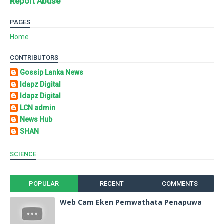
Report Abuse
PAGES
Home
CONTRIBUTORS
Gossip Lanka News
Idapz Digital
Idapz Digital
LCN admin
News Hub
SHAN
SCIENCE
POPULAR
RECENT
COMMENTS
Web Cam Eken Pemwathata Penapuwa