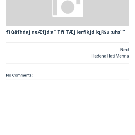
fï ùäfhdaj neÆfjd;a" Tfí TÆj lerflkjd Iqj¾u ;uhs''''
Next
Hadena Hati Menna
No Comments: