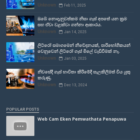
Unknown
Feb 11, 2025
ඔබේ නොදැනුවත්කම නිසා ගෑස් අපතේ යන ක්‍රම
සහ ඒවා වළක්වා ගන්නා ආකාරය.
Unknown
Jan 14, 2025
ලිට්රෝ සමාගමෙන් නිවේදනයක්, පාරිභෝගිකයන්
වෙනුවෙන් ලිට්රෝ ගෑස් මිලේ වැඩිවීමක් නෑ.
Unknown
Jan 03, 2025
නිවසේදී ගෑස් භාවිතා කිරීමේදී සැලකිලිමත් විය යුතු
කරුණු.
Unknown
Dec 13, 2024
POPULAR POSTS
Web Cam Eken Pemwathata Penapuwa