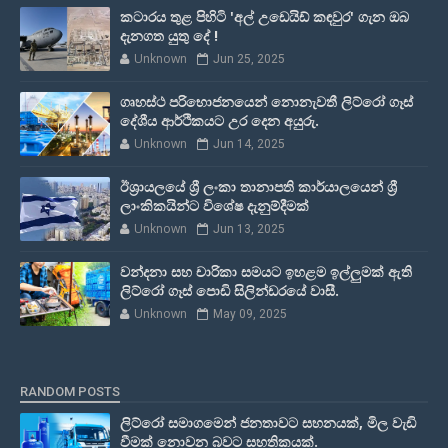
කටාරය තුළ පිහිටි 'අල් උඩෙයිඩ් කඳවුර' ගැන ඔබ
දැනගත යුතු දේ !
Unknown
Jun 25, 2025
ගෘහස්ථ පරිභොජනයෙන් නොනැවතී ලිට්රෝ ගෑස්
දේශීය ආර්ථිකයට උර දෙන අයුරු.
Unknown
Jun 14, 2025
ඊශ්‍රායලයේ ශ්‍රී ලංකා තානාපති කාර්යාලයෙන් ශ්‍රී
ලාංකිකයින්ට විශේෂ දැනුම්දීමක්
Unknown
Jun 13, 2025
වන්දනා සහ චාරිකා සමයට ඉහළම ඉල්ලුමක් ඇති
ලිට්රෝ ගෑස් පොඩි සිලින්ඩරයේ වාසී.
Unknown
May 09, 2025
RANDOM POSTS
ලිට්රෝ සමාගමෙන් ජනතාවට සහනයක්, මිල වැඩි
වීමක් නොවන බවට සහතිකයක්.