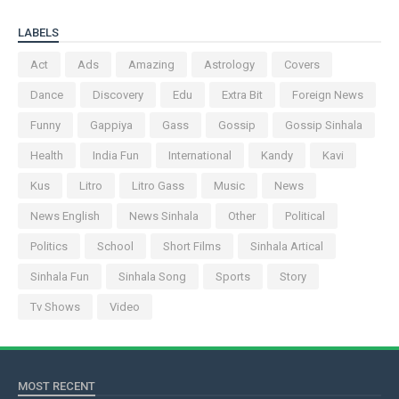
LABELS
Act
Ads
Amazing
Astrology
Covers
Dance
Discovery
Edu
Extra Bit
Foreign News
Funny
Gappiya
Gass
Gossip
Gossip Sinhala
Health
India Fun
International
Kandy
Kavi
Kus
Litro
Litro Gass
Music
News
News English
News Sinhala
Other
Political
Politics
School
Short Films
Sinhala Artical
Sinhala Fun
Sinhala Song
Sports
Story
Tv Shows
Video
MOST RECENT