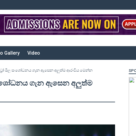
o Gallery
Video
ිට්‍රෝ මිල සංශෝධනය ගැන ඇසෙන අලුත්ම ආරංචිය මෙන්න
SP
ල සංශෝධනය ගැන ඇසෙන අලුත්ම