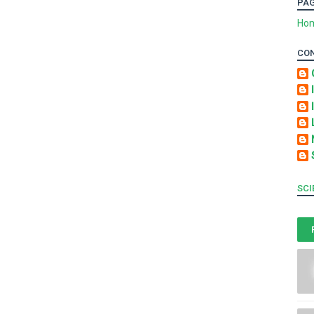
PA
Ho
CO
SCI