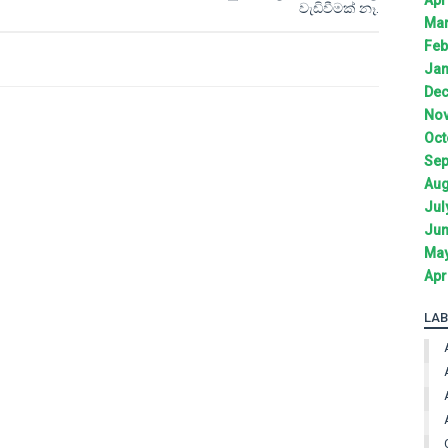
වැඩිවීමක් නෑ.
Mar
Feb
Jan
Dec
Nov
Oct
Sep
Aug
Jul
Jun
May
Apr
LAB