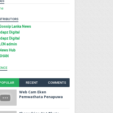
GES
me
NTRIBUTORS
Gossip Lanka News
Idapz Digital
Idapz Digital
LCN admin
News Hub
SHAN
ENCE
POPULAR
RECENT
COMMENTS
Web Cam Eken
Pemwathata Penapuwa