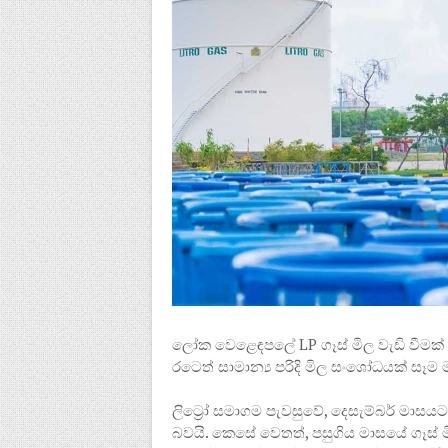
ලෝක වෙළෙඳපලේ LP ගෑස් මිල වැඩි වීමක් සි
රටෙත් සාමාන්‍ය පරිදි මිල සංශෝධයක් සෑම
ලිට්‍රෝ සමාගම පැවසුවේ, දෙසැම්බර් මාස
බවයි. කෙසේ වෙතත්, පසුගිය මාසයේ ගෑස් 