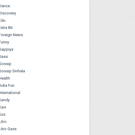
Dance
Discovery
Edu
Extra Bit
Foreign News
Funny
Gappiya
Gass
Gossip
Gossip Sinhala
Health
India Fun
International
Kandy
Kavi
Kus
Litro
Litro Gass