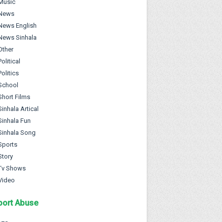
Music
News
News English
News Sinhala
Other
Political
Politics
School
Short Films
Sinhala Artical
Sinhala Fun
Sinhala Song
Sports
Story
Tv Shows
Video
port Abuse