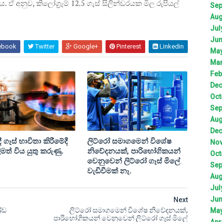
 අනුව, කිලෝග්‍රෑම් 12.5 ගැස් සිලින්ඩරයක මිල රුපියල්
Sep
Aug
Jul
Jun
ebook
Twitter
Google+
Pinterest
Linkedin
May
Mar
Feb
Dec
Oct
Sep
Aug
Dec
 ගෑස් භාවිතා කිරීමේදී
ලිට්රෝ සමාගමෙන් විශේෂ
Nov
මත් විය යුතු කරුණු.
නිවේදනයක්, පාරිභෝගිකයන්
Oct
වෙනුවෙන් ලිට්රෝ ගෑස් මිලේ
Sep
වැඩිවීමක් නෑ.
Aug
Jul
Jun
Next
ණ්ඩ
ලිට්රෝ සමාගමෙන් විශේෂ නිවේදනයක්,
May
පාරිභෝගිකයන් වෙනුවෙන් ලිට්රෝ ගෑස් මිලේ
Apr