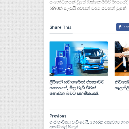
සංශෝධනයක් වූයේ ඔක්තොම්බර් මාසයේදී ය. ඒ
3690ක් ලෙසයි අවසන් වරට සටහන් වුනේ.
Share This:
Fac
ලිට්රෝ සමාගමෙන් ජනතාවට
නිවසේදී
සහනයක්, මිල වැඩි වීමක්
සැලකිලි
නොවන බවට සහතිකයක්.
Previous
ගෑස් භාවිතය වැඩි වෙයි, ගෙදරක අත්‍යවශ්‍ය භා
අතරට එල් පී ගෑස්.