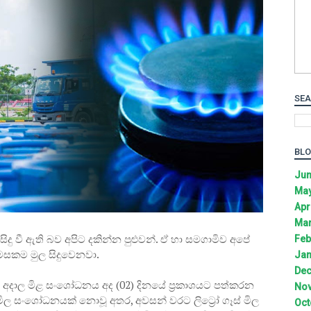
SEA
BLO
Jun
May
Apr
Mar
දු වී ඇති බව අපිට දකින්න පුළුවන්. ඒ හා සමගාමිව අපේ
Feb
 මසකම මුල සිදුවෙනවා.
Jan
Dec
යට අදාල මිළ සංශෝධනය අද (02) දිනයේ ප්‍රකාශයට පත්කරන
Nov
මිල සංශෝධනයක් නොවූ අතර, අවසන් වරට ලිට්‍රෝ ගෑස් මිල
Oct