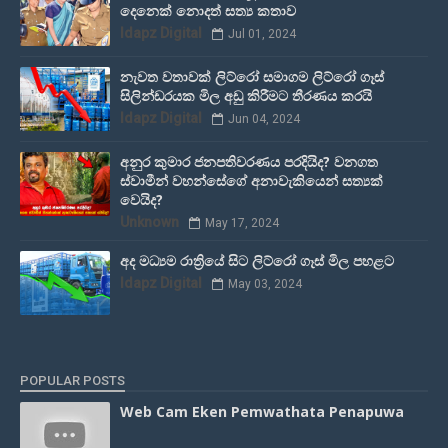
දෙනෙක් නොදත් සත්‍ය කතාව
Idapz Digital
Jul 01, 2024
නැවත වතාවක් ලිට්රෝ සමාගම ලිට්රෝ ගෑස්
සිලින්ඩරයක මිල අඩු කිරීමට තීරණය කරයි
Idapz Digital
Jun 04, 2024
අනුර කුමාර ජනපතිවරණය පරදියිද? වනගත
ස්වාමීන් වහන්සේගේ අනාවැකියෙන් සත්‍යක්
වෙයිද?
Unknown
May 17, 2024
අද මධ්‍යම රාත්‍රියේ සිට ලිට්රෝ ගෑස් මිල පහළට
Idapz Digital
May 03, 2024
POPULAR POSTS
Web Cam Eken Pemwathata Penapuwa