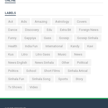
ONLINE
LABELS
Act
Ads
Amazing
Astrology
Covers
Dance
Discovery
Edu
Extra Bit
Foreign News
Funny
Gappiya
Gass
Gossip
Gossip Sinhala
Health
India Fun
International
Kandy
Kavi
Kus
Litro
Litro Gass
Music
News
News English
News Sinhala
Other
Political
Politics
School
Short Films
Sinhala Artical
Sinhala Fun
Sinhala Song
Sports
Story
Tv Shows
Video