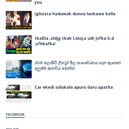
you
iglisista haduwak dunna lankawe kella
tkaßla ,xldjg tkak l,skq;a udr jvfka lr,d
;sfhkafka'
රටම බලාසිටි ලිට්‍රෝ මිල සංශෝධනය ගැන ඇසෙන
අලුත්ම ආරංචිය මෙන්න
Car ekedi sidukala apuru daru upatha
FACEBOOK