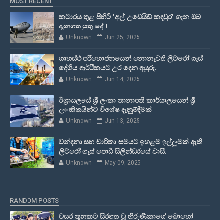
MOST RECENT
කටාරය තුළ පිහිටි 'අල් උඩෙයිඩ් කඳවුර' ගැන ඔබ
දැනගත යුතු දේ !
Unknown
Jun 25, 2025
ගෘහස්ථ පරිභොජනයෙන් නොනැවතී ලිට්රෝ ගෑස්
දේශීය ආර්ථිකයට උර දෙන අයුරු.
Unknown
Jun 14, 2025
ඊශ්‍රායලයේ ශ්‍රී ලංකා තානාපති කාර්යාලයෙන් ශ්‍රී
ලාංකිකයින්ට විශේෂ දැනුම්දීමක්
Unknown
Jun 13, 2025
වන්දනා සහ චාරිකා සමයට ඉහළම ඉල්ලුමක් ඇති
ලිට්රෝ ගෑස් පොඩි සිලින්ඩරයේ වාසී.
Unknown
May 09, 2025
RANDOM POSTS
වසර තුනකට සිරගත වූ හිරුණිකාගේ බොහෝ