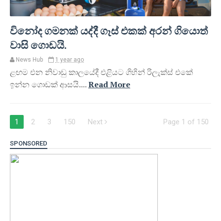
විනෝද ගමනක් යද්දී ගෑස් එකක් අරන් ගියොත්
වාසි ගොඩයි.
News Hub
1 year ago
ළඟම එන නිවාඩු කාලයේදී එළියට ගිහින් රිලැක්ස් එකේ
ඉන්න ගොඩක් ආසයි....
Read More
1
2
3
150
Next
Page 1 of 150
SPONSORED