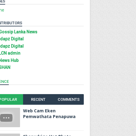
GES
me
NTRIBUTORS
Gossip Lanka News
Idapz Digital
Idapz Digital
LCN admin
News Hub
SHAN
ENCE
POPULAR
RECENT
COMMENTS
Web Cam Eken
Pemwathata Penapuwa