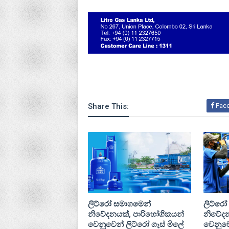
Share This:
Fac
ලිට්රෝ සමාගමෙන්
ලිට්රෝ
නිවේදනයක්, පාරිභෝගිකයන්
නිවේදන
වෙනුවෙන් ලිට්රෝ ගෑස් මිලේ
වෙනුවෙ