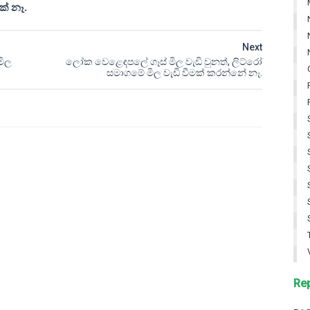
ක් නෑ.
Next
මිල
ලෝක වෙළෙඳපලේ ගෑස් මිල වැඩි වුනත්, ලිට්රෝ
සමාගමේ මිල වැඩි වීමක් කරන්නේ නෑ.
Re