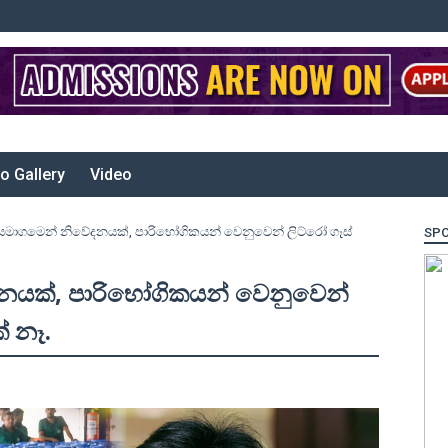
o Gallery
Video
සමාගමෙන් නිවේදනයක්, පාරිභෝගිකයන් වෙනුවෙන් ලිට්රෝ ගෑස්
SP
නයක්, පාරිභෝගිකයන් වෙනුවෙන්
් නෑ.