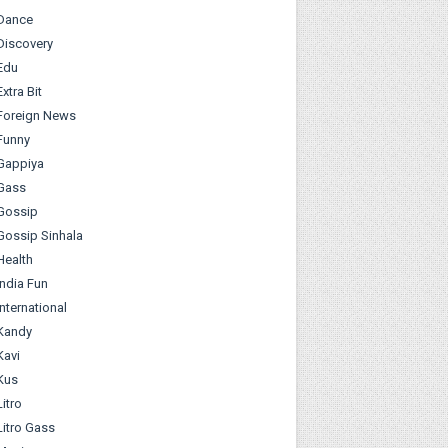
Dance
Discovery
Edu
Extra Bit
Foreign News
Funny
Gappiya
Gass
Gossip
Gossip Sinhala
Health
India Fun
International
Kandy
Kavi
Kus
Litro
Litro Gass