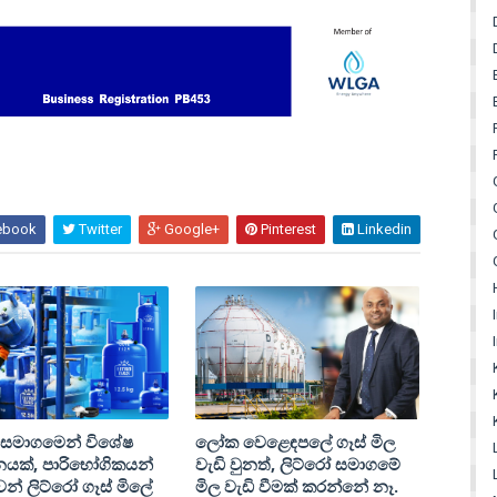
ebook
Twitter
Google+
Pinterest
Linkedin
 සමාගමෙන් විශේෂ
ලෝක වෙළෙඳපලේ ගෑස් මිල
යක්, පාරිභෝගිකයන්
වැඩි වුනත්, ලිට්රෝ සමාගමේ
න් ලිට්රෝ ගෑස් මිලේ
මිල වැඩි වීමක් කරන්නේ නෑ.