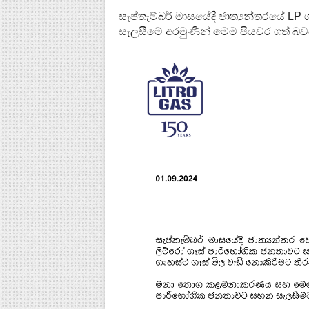
සැප්තැම්බර් මාසයේදී ජාත්‍යන්තරයේ L
සැලසීමේ අරමුණින් මෙම පියවර ගත් බ