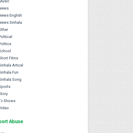
Music
News
News English
News Sinhala
Other
Political
Politics
School
Short Films
Sinhala Artical
Sinhala Fun
Sinhala Song
Sports
Story
Tv Shows
Video
port Abuse