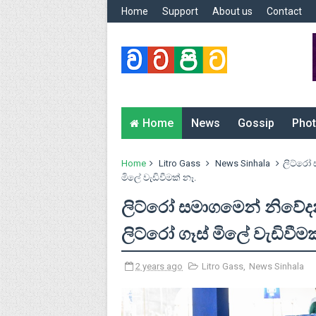
Home
Support
About us
Contact
Home
News
Gossip
Phot
Home
Litro Gass
News Sinhala
ලිට්රෝ 
මිලේ වැඩිවීමක් නෑ.
ලිට්රෝ සමාගමෙන් නිවේද
ලිට්රෝ ගෑස් මිලේ වැඩිවීමක
2 years ago
Litro Gass
,
News Sinhala