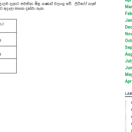
Mar
Feb
Jan
Dec
Nov
Oct
Sep
Aug
Jul
Jun
May
Apr
LAB