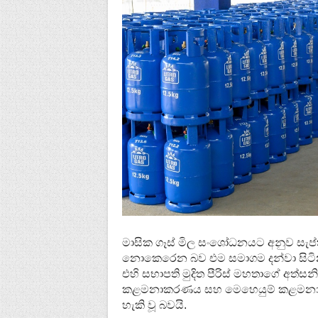
මාසික ගෑස් මිල සංශෝධනයට අනුව සැප්ත
නොකෙරෙන බව එම සමාගම දන්වා සිටි
එහි සභාපති මුදිත පීරිස් මහතාගේ අත
කළමනාකරණය සහ මෙහෙයුම් කළමනාකරණ
හැකි වූ බවයි.