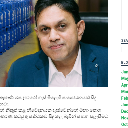
SEA
BLO
Jun
May
Apr
Mar
ැම්බර් මස ලිට්රෝ ගෑස් මිලෙහි සංශෝධනයක් සිදු
Feb
නවා.
Jan
්සනින් නිකුත් කළ නිවේදනයක දැක්වෙන්නේ මනා තොග
Dec
 කටයුතු සාර්ථකව සිදු කල බැවින් සහන සැලසීමට
Nov
Oct