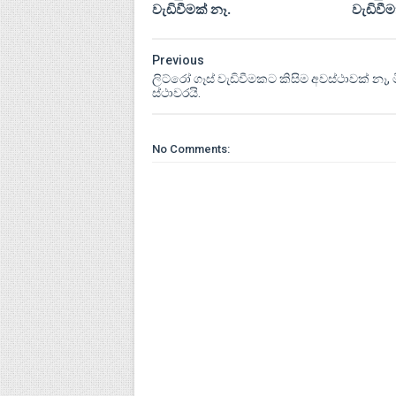
වැඩිවීමක් නෑ.
වැඩිවීම
Previous
ලිට්රෝ ගෑස් වැඩිවීමකට කිසිම අවස්ථාවක් නෑ, 
ස්ථාවරයි.
No Comments: