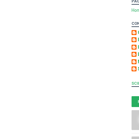
PA
Ho
CO
SCI