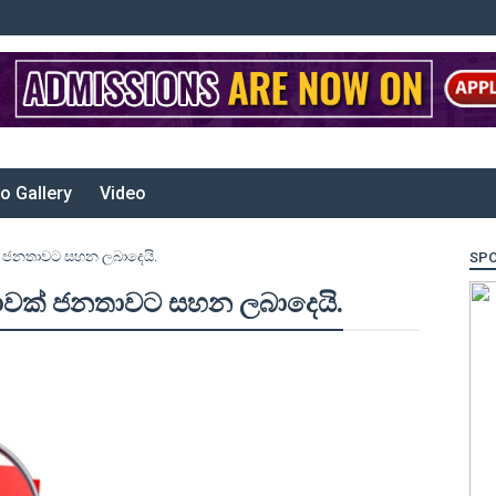
o Gallery
Video
 ජනතාවට සහන ලබාදෙයි.
SP
ාවක් ජනතාවට සහන ලබාදෙයි.