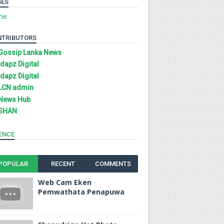
GES
me
NTRIBUTORS
Gossip Lanka News
Idapz Digital
Idapz Digital
LCN admin
News Hub
SHAN
ENCE
POPULAR
RECENT
COMMENTS
Web Cam Eken
Pemwathata Penapuwa