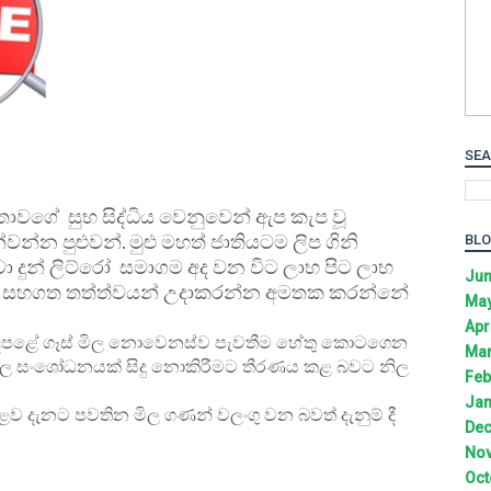
SEA
ාවගේ සුභ සිද්ධිය වෙනුවෙන් ඇප කැප වූ
්න පුළුවන්. මුළු මහත් ජාතියටම ලිප ගිනි
BLO
වා දුන් ලිට්රෝ සමාගම අද වන විට ලාභ පිට ලාභ
Jun
ාසි සහගත තත්ත්වයන් උදාකරන්න අමතක කරන්නේ
May
Apr
ළඳපළේ ගෑස් මිල නොවෙනස්ව පැවතීම හේතු කොටගෙන
Mar
ස් මිල සංශෝධනයක් සිදු නොකිරීමට තීරණය කළ බවට නිල
Feb
Jan
ළව දැනට පවතින මිල ගණන් වලංගු වන බවත් දැනුම් දී
Dec
Nov
Oct