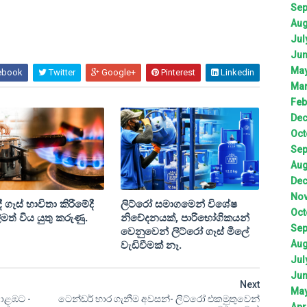
Sep
Aug
Jul
Jun
May
ebook
Twitter
Google+
Pinterest
Linkedin
Mar
Feb
Dec
Oct
Sep
Aug
Dec
Nov
 ගෑස් භාවිතා කිරීමේදී
ලිට්රෝ සමාගමෙන් විශේෂ
Oct
මත් විය යුතු කරුණු.
නිවේදනයක්, පාරිභෝගිකයන්
Sep
වෙනුවෙන් ලිට්රෝ ගෑස් මිලේ
වැඩිවීමක් නෑ.
Aug
Jul
Jun
Next
May
ොළඹට -
ටෙන්ඩර් භාර ගැනීම අවසන්- ලිට්රෝ එකමුතුවෙන්
Apr