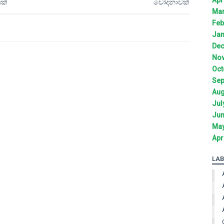
යක්
චෝදනාවක්
Mar
Feb
Jan
Dec
Nov
Oct
Sep
Aug
Jul
Jun
May
Apr
LAB