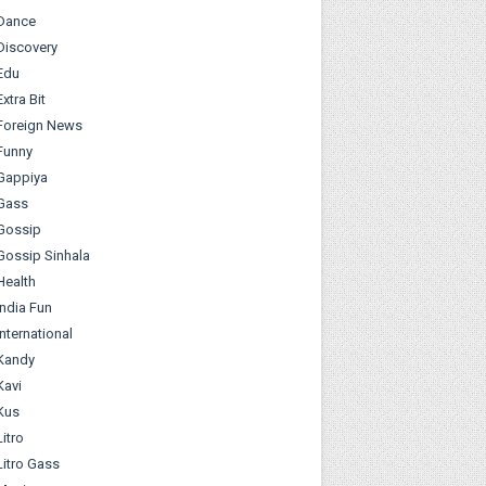
Dance
Discovery
Edu
Extra Bit
Foreign News
Funny
Gappiya
Gass
Gossip
Gossip Sinhala
Health
India Fun
International
Kandy
Kavi
Kus
Litro
Litro Gass