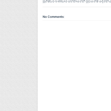
සූගීෂ්වර බණ්ඩාර මහතාගෙන් සුවිශේෂී දේශන
No Comments: