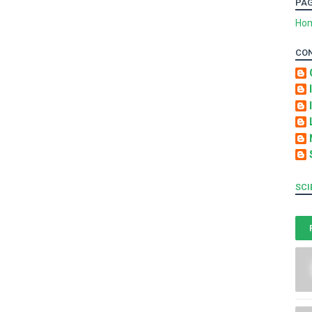
PA
Ho
CO
SCI