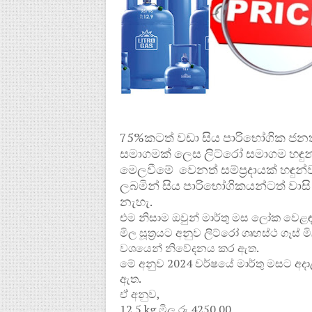
75%කටත් වඩා සිය පාරිභෝගික ජනත
සමාගමක් ලෙස ලිට්රෝ සමාගම හඳුන්වන
මෙලවීමේ වෙනත් සම්ප්‍රදායක් හඳුන්
ලබමින් සිය පාරිභෝගිකයන්ටත් ව
නැහැ.
එම නිසාම ඔවුන් මාර්තු මස ලෝක වෙ
මිල සූත්‍රයට අනුව ලිට්රෝ ගෘහස්ථ ගෑ
වශයෙන් නිවේදනය කර ඇත.
මේ අනුව 2024 වර්ෂයේ මාර්තු මසට අදා
ඇත.
ඒ අනුව,
12.5 kg මිල රු.4250.00