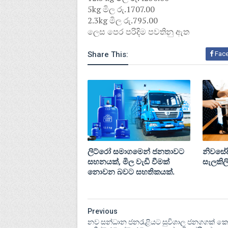
5kg මිල රු.1707.00
2.3kg මිල රු.795.00
ලෙස පෙර පරිදිම පවතිනු ඇත
Share This:
Fac
ලිට්රෝ සමාගමෙන් ජනතාවට
නිවසේදී
සහනයක්, මිල වැඩි වීමක්
සැලකිලි
නොවන බවට සහතිකයක්.
Previous
නව සන්ධාන ජනරැළියට සුවිශාල ජනගගක් ක