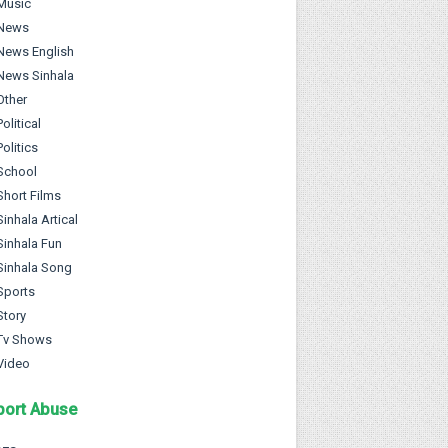
Music
News
News English
News Sinhala
Other
Political
Politics
School
Short Films
Sinhala Artical
Sinhala Fun
Sinhala Song
Sports
Story
Tv Shows
Video
port Abuse