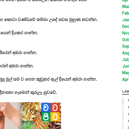
Mar
Feb
හ කොටා වණ්ඩවේ තම්බා උදේ සවස මුහුණ තවන්න.
Jan
Dec
 පැ‚යෙන් දියකර ගාන්න.
Nov
Oct
Sep
ිරෙන් අඹරා ගාන්න.
Aug
Jul
රෙන් අඹරා ගාන්න.
Jun
May
, ඉරමුසු මුල් සම ව ගෙන කුඩුකර ඇල් දියෙන් අඹරා ගාන්න.
Apr
LAB
දිනපතා ගෑමෙන් කුරුලෑ සුවවේ.