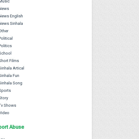
Music
News
News English
News Sinhala
Other
Political
Politics
School
Short Films
Sinhala Artical
Sinhala Fun
Sinhala Song
Sports
Story
Tv Shows
Video
port Abuse