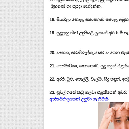
මුහුණේ ගා පසුදා සෝදන්න.
18. සියඹලා කොළ, කොහොඹ කොළ, අමුක
19. සුදුලුනු හීන් උඳුපියළි යුෂෙන් අඹරා මී
20. වදකහ, වෙනිවැල්ගැට සම ව ගෙන එළක
21. කෝමාරිකා, කොහොඹ, සුදු හඳුන් එළකි
22. අරළු, බුළු, නෙල්ලි, වැල්මී, සිදු හඳුන්
23. ඉඹුල් ගසේ කටු ගලවා එළකිරෙන් අඹරා 
අන්තර්ජාලයෙන් උපුටා ගැනීමකි