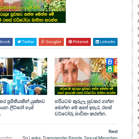
ebook
Twitter
Google+
Pinterest
Linkedin
්තර ප්‍රමිතියකින් යුක්තව
හරියටම කුරුලෑ සුවකර ගන්න
පයන ලිට්රෝ ගෑස්
මෙන්න මේ අපේ ඉපැර‚ රහස්
.
වට්ටෝරු බාවිතා කරන්න.
Next
ැනගන්න
Sri Lanka: Transgender People, Sexual Minorities