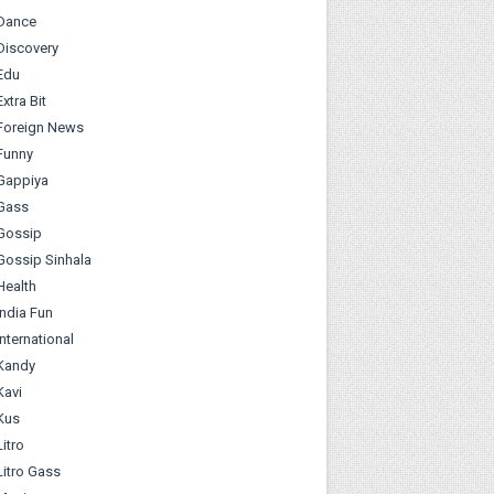
Dance
Discovery
Edu
Extra Bit
Foreign News
Funny
Gappiya
Gass
Gossip
Gossip Sinhala
Health
India Fun
International
Kandy
Kavi
Kus
Litro
Litro Gass