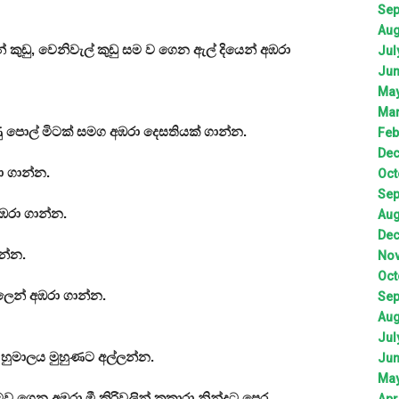
Sep
Aug
න් කුඩු, වෙනිවැල් කුඩු සම ව ගෙන ඇල් දියෙන් අඹරා
Jul
Jun
May
Mar
 පොල් මිටක් සමග අඹරා දෙසතියක් ගාන්න.
Feb
Dec
ා ගාන්න.
Oct
Sep
අඹරා ගාන්න.
Aug
Dec
ාන්න.
Nov
Oct
ලෙන් අඹරා ගාන්න.
Sep
Aug
Jul
හුමාලය මුහුණට අල්ලන්න.
Jun
May
 සමව ගෙන අඹරා මී කිරිවලින් කකාරා නින්දට පෙර
Apr