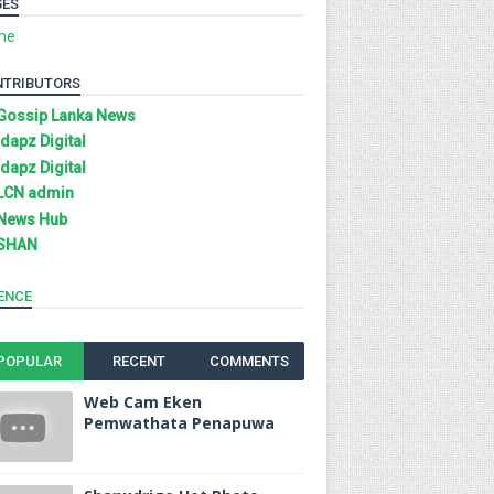
GES
me
NTRIBUTORS
Gossip Lanka News
Idapz Digital
Idapz Digital
LCN admin
News Hub
SHAN
ENCE
POPULAR
RECENT
COMMENTS
Web Cam Eken
Pemwathata Penapuwa