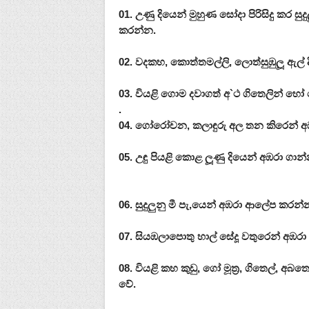
01. උණු දියෙන් මුහුණ සෝදා පිරිසිදු කර 
කරන්න.
02. වදකහ, කොත්තමල්ලි, ලොත්සුඹුලූ‍ ඇල් 
03. වියළි ගොම දවාගත් අ`ථ ගිතෙලින් හෝ
.
04. ගෝරෝචන, කලාඳුරු අල තන කිරෙන් අ
05. උඳු පියළි කොළ ලූ‍ණු දියෙන් අඹරා ගාන
06. සුදුලුනු මී පැ‚යෙන් අඹරා ආලේප කරන්
07. සියඹලාපොතු හාල් සේදූ වතුරෙන් අඹරා
08. වියළි කහ කුඩු, ගෝ මූත්‍ර, ගිතෙල්, අ
වේ.