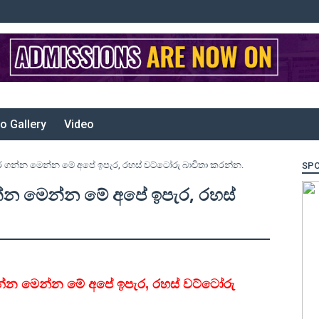
o Gallery
Video
ර ගන්න මෙන්න මේ අපේ ඉපැර‚ රහස් වට්ටෝරු බාවිතා කරන්න.
SP
න්න මෙන්න මේ අපේ ඉපැර‚ රහස්
න්න මෙන්න මේ අපේ ඉපැර‚ රහස් වට්ටෝරු