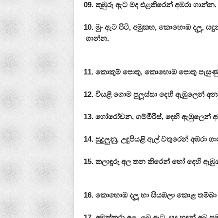
09. කුඹුරු ඇට මද එළකිරෙන් අඹරා ගාන්න.
10. මුං ඇට පිටි, අමුකහ, කොහොඹ දලූ‍, සඳු
ගාන්න.
11. කොකුම් පොතු, කොහොඹ පොතු පැසුණු
12. වියළි ගොම පුලූ‍ස්සා දෙහි ඇඹුලෙන් අන
13. ගෝරෝචන, ගම්මිරිස්, දෙහි ඇඹුලෙන් 
14. සුදුලුනු, උඳුපියළි ඇල් වතුරෙන් අඹරා ග
15. කලාඳුරු අල තන කිරෙන් හෝ දෙහි ඇඹු
16. කොහොඹ දලූ‍ හා සියඹලා කොළ තම්බා 
17. අමුක්කරා අල, ලබු ඇට, සුදු හඳුන් අබ