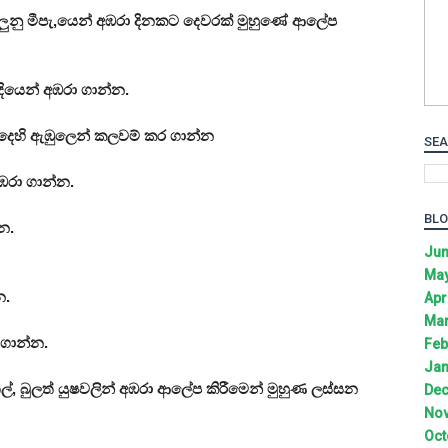
සුදුලුනු මීපැ‚යෙන් අඹරා දිනකට දෙවරක් මුහුණේ ආලේප
දියෙන් අඹරා ගාන්න.
 දෙහි ඇඹුලෙන් කලවම් කර ගාන්න
SEA
ඹරා ගාන්න.
BLO
්න.
Jun
May
න.
Apr
Mar
 ගාන්න.
Feb
Jan
බතෙල්, බුලත් යුෂවලින් අඹරා ආලේප කිරීමෙන් මුහුණ ලස්සන
Dec
Nov
Oct