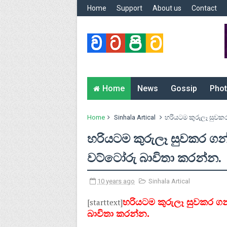
Home
Support
About us
Contact
Home
News
Gossip
Phot
Home
Sinhala Artical
හරියටම කුරුලෑ සුවක
හරියටම කුරුලෑ සුවකර ග
වට්ටෝරු බාවිතා කරන්න.
10 years ago
Sinhala Artical
[starttext]
හරියටම කුරුලෑ සුවකර ග
බාවිතා කරන්න.