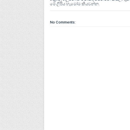
මේ ලිපිය හැමෝම කියවන්න.
No Comments: