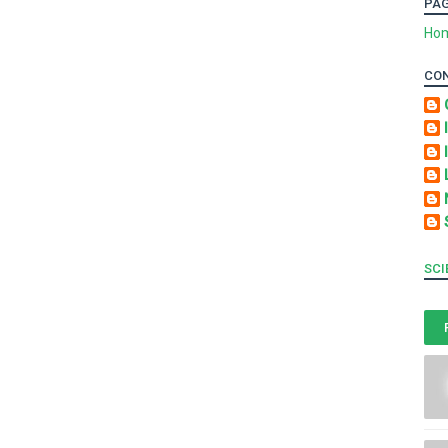
PA
Ho
CO
SCI