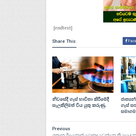
[endtext]
Share This:
Fac
නිවසේදී ගෑස් භාවිතා කිරීමේදී
ජාත්‍යන
සැලකිලිමත් විය යුතු කරුණු.
ගෑස් ස
සමාගම
Previous
ශක්‍රානු ගිලූ‍නොත් මොකද වෙන්නෙ කියලා ද