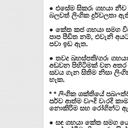
● එසේම සිකුරු ග්‍රහයා න
බලවත් ලිංගික දුර්වලතා ඇත
● කේතු කුජ ග්‍රහයා සමග 
පාප පීඩිත නම්, එවැනි 
පවා ඉඩ ඇත.
● තවද බ්‍රහස්පති/ගුරු ග්‍
අඩුවන පිහිටිමක් වන අතර
සුවය ගැන සිතිම නිසා ලි
හැක.
* * ලිංගික ශක්තියේ ප්‍රබ
පූර්ව ආත්ම වලදි වැරදි 
නොකිරිම සහ රෝගින්ට ඇප 
● සඳු ග්‍රහයා කේතු සමග