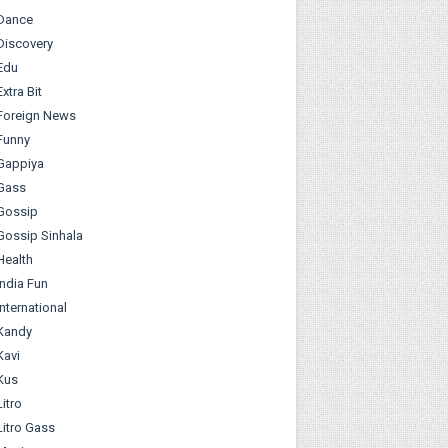
Dance
Discovery
Edu
Extra Bit
Foreign News
Funny
Gappiya
Gass
Gossip
Gossip Sinhala
Health
India Fun
International
Kandy
Kavi
Kus
Litro
Litro Gass