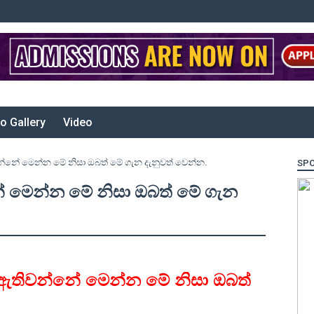
o Gallery
Video
වන්නේ මෙන්න මේ නිසා ඔබත් මේ ගැන දැනුවත් වෙන්න.
SP
නේ මෙන්න මේ නිසා ඔබත් මේ ගැන
තා ඇතිවන්නේ මෙන්න මේ නිසා ඔබත්