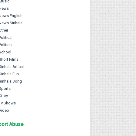
Music
News
News English
News Sinhala
Other
Political
Politics
School
Short Films
Sinhala Artical
Sinhala Fun
Sinhala Song
Sports
Story
Tv Shows
Video
port Abuse