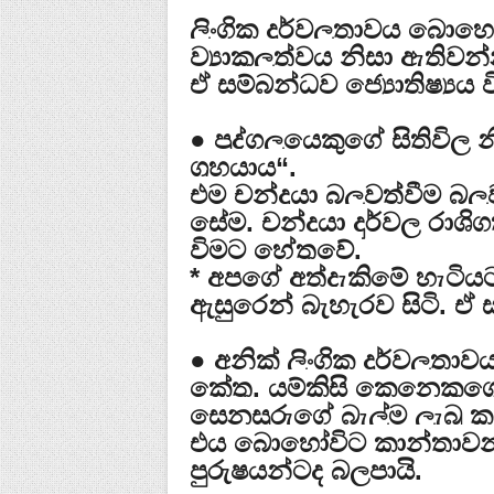
ලිංගික දුර්වලතාවය බොහ
ව්‍යාකූලත්වය නිසා ඇතිවන්
ඒ සම්බන්ධව ජ්‍යොතිෂ්‍යය ව
● පුද්ගලයෙකුගේ සිතිවිල 
ග්‍රහයාය“.
එම චන්ද්‍රයා බලවත්වීම බ
සේම, චන්ද්‍රයා දුර්වල රාශි
විමට හේතුවේ.
* අපගේ අත්දැකිමේ හැටියට
ඇසුරෙන් බැහැරව සිටි. 
● අනික් ලිංගික දුර්වලතාව
කේතු. යම්කිසි කෙනෙකුගේ
සෙනසුරුගේ බැල්ම ලැබූ කල
එය බොහෝවිට කාන්තාවන
පුරුෂයන්ටද බලපායි.