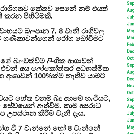
Sep
ීච රාශිගතව කේතුව පෙනේ නම් එයත්
Aug
ි කරන පිහිටිමකි.
Jul
Jun
විවාහයට බලපාන 7, 8 වැනි රාශිවල
May
අයට ගණිකාවන්ගෙන් රෝග බෝවිමට
Mar
Feb
Dec
Oct
රහයාගේ බලවත්විම ලිංගික ආශාවන්
Sep
 එවන් අය ලෝකෝත්තර අධ්‍යාත්මික
Aug
ංගික ආශාවන් 100%ක්ම නැතිව යාමට
Dec
Nov
Oct
ලත්වයට හේතු වනම් බුදු දහමේ හැටියට,
Sep
කාම සේවයෙන් ඇත්විම. කාම අපරාධ
Aug
උපස්ථාන කිරිම වැනි දෑය.
Jul
Jun
 යෝග වී 7 වැන්නේ හෝ 8 වැන්නේ
May
Apr