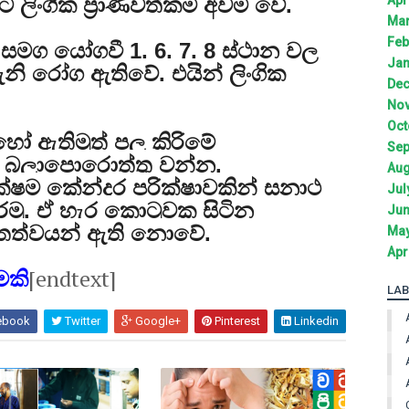
්ට ලිංගික ප්‍රාණවත්කම අවම වේ.
Mar
Feb
සමග යෝගවී 1, 6, 7, 8 ස්ථාන වල
Jan
වැනි රෝග ඇතිවේ. එයින් ලිංගික
Dec
Nov
Oct
 ඇතිමුත් පල කිරිමේ
Sep
ට බලාපොරොත්තු වන්න.
Aug
ූක්ෂම කේන්දර පරික්ෂාවකින් සනාථ
Jul
රමු. ඒ හැර කොටුවක සිටින
Jun
 තත්වයන් ඇති නොවේ.
May
Apr
[endtext]
මකි
LAB
ebook
Twitter
Google+
Pinterest
Linkedin