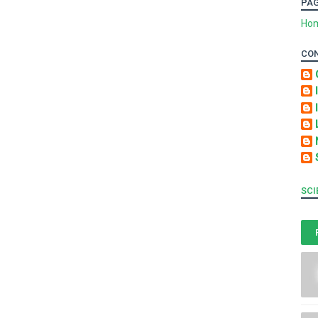
PA
Ho
CO
SCI