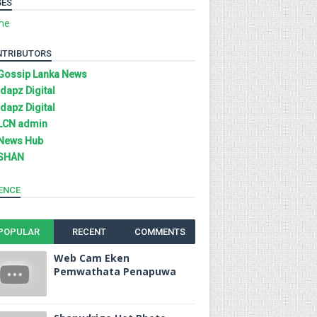
GES
me
NTRIBUTORS
Gossip Lanka News
Idapz Digital
Idapz Digital
LCN admin
News Hub
SHAN
ENCE
POPULAR
RECENT
COMMENTS
Web Cam Eken
Pemwathata Penapuwa