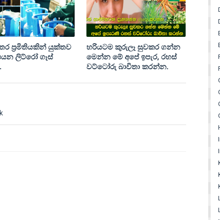
්තර ප්‍රමිතියකින් යුක්තව
හරියටම කුරුලෑ සුවකර ගන්න
පයන ලිට්රෝ ගෑස්
මෙන්න මේ අපේ ඉපැර‚ රහස්
.
වට්ටෝරු බාවිතා කරන්න.
k