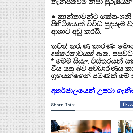
තැන්පත්වීම නිසා පුරුෂයින
● කාන්තාවන්ට කේතු-ශනි 
පිහිටියොත් විවිධ සුදයෑම 
ආශාව අඩු කරයි.
තවත් කරුණු කාරණා බොහෝ
දුෂ්කරතාවයක් ඇත. පසුව
* මෙම සියලු විස්තරයන් ස
විය යුතු බව අවධාරණය ක
ග්‍රහයන්ගෙන් පමණක් මේ
අතර්ජාලයෙන් උපුටා ගැනී
Share This:
Fac