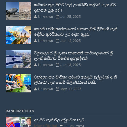
කටාරය තුළ පිහිටි 'අල් උඩෙයිඩ් කඳවුර' ගැන ඔබ
දැනගත යුතු දේ !
Unknown
Jun 25, 2025
ගෘහස්ථ පරිභොජනයෙන් නොනැවතී ලිට්රෝ ගෑස්
දේශීය ආර්ථිකයට උර දෙන අයුරු.
Unknown
Jun 14, 2025
ඊශ්‍රායලයේ ශ්‍රී ලංකා තානාපති කාර්යාලයෙන් ශ්‍රී
ලාංකිකයින්ට විශේෂ දැනුම්දීමක්
Unknown
Jun 13, 2025
වන්දනා සහ චාරිකා සමයට ඉහළම ඉල්ලුමක් ඇති
ලිට්රෝ ගෑස් පොඩි සිලින්ඩරයේ වාසී.
Unknown
May 09, 2025
RANDOM POSTS
අද සිට ගෑස් මිල අඩුවෙන හැටි
Idapz Digital
Jul 01, 2024