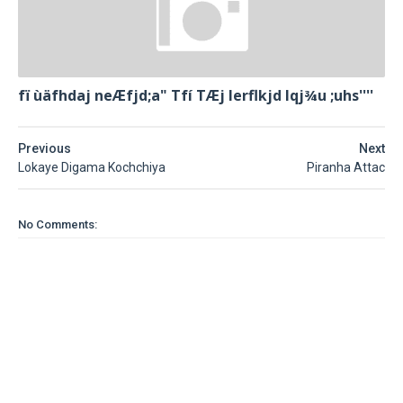
fï ùäfhdaj neÆfjd;a" Tfí TÆj lerflkjd Iqj¾u ;uhs''''
Previous
Next
Lokaye Digama Kochchiya
Piranha Attac
No Comments: