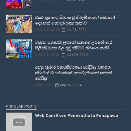
වසර තුනකට සිරගත වූ හිරුණිකාගේ බොහෝ
දෙනෙක් නොදත් සත්‍ය කතාව
Idapz Digital
Jul 01, 2024
නැවත වතාවක් ලිට්රෝ සමාගම ලිට්රෝ ගෑස්
සිලින්ඩරයක මිල අඩු කිරීමට තීරණය කරයි
Idapz Digital
Jun 04, 2024
අනුර කුමාර ජනපතිවරණය පරදියිද? වනගත
ස්වාමීන් වහන්සේගේ අනාවැකියෙන් සත්‍යක්
වෙයිද?
Unknown
May 17, 2024
POPULAR POSTS
Web Cam Eken Pemwathata Penapuwa