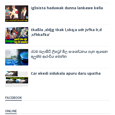
iglisista haduwak dunna lankawe kella
tkaßla ,xldjg tkak l,skq;a udr jvfka lr,d
;sfhkafka'
රටම බලාසිටි ලිට්‍රෝ මිල සංශෝධනය ගැන ඇසෙන
අලුත්ම ආරංචිය මෙන්න
Car ekedi sidukala apuru daru upatha
FACEBOOK
ONLINE