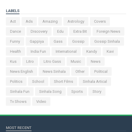
LABELS
Act
Ads
Amazing
Astrology
Covers
Dance
Discovery
Edu
Extra Bit
Foreign News
Funny
Gappiya
Gass
Gossip
Gossip Sinhala
Health
India Fun
International
Kandy
Kavi
Kus
Litro
Litro Gass
Music
News
News English
News Sinhala
Other
Political
Politics
School
Short Films
Sinhala Artical
Sinhala Fun
Sinhala Song
Sports
Story
Tv Shows
Video
MOST RECENT