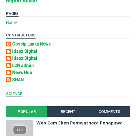
Report Abuse
PAGES
Home
CONTRIBUTORS
Gossip Lanka News
Idapz Digital
Idapz Digital
LCN admin
News Hub
SHAN
SCIENCE
POPULAR
RECENT
COMMENTS
Web Cam Eken Pemwathata Penapuwa