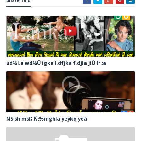
Share This:
ud¾I,a wd¾Ü igka l,dfjka f,djla jiÛ lr.;a
NS;sh msß Ñ;%mghla yeÿkq yeá