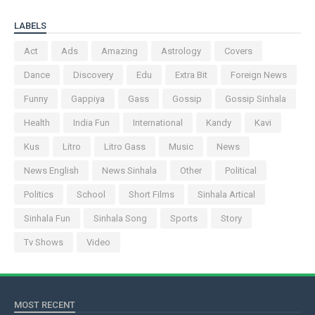
LABELS
Act
Ads
Amazing
Astrology
Covers
Dance
Discovery
Edu
Extra Bit
Foreign News
Funny
Gappiya
Gass
Gossip
Gossip Sinhala
Health
India Fun
International
Kandy
Kavi
Kus
Litro
Litro Gass
Music
News
News English
News Sinhala
Other
Political
Politics
School
Short Films
Sinhala Artical
Sinhala Fun
Sinhala Song
Sports
Story
Tv Shows
Video
MOST RECENT