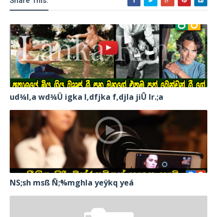
Share This:
ud¾I,a wd¾Ü igka l,dfjka f,djla jiÛ lr.;a
NS;sh msß Ñ;%mghla yeÿkq yeá