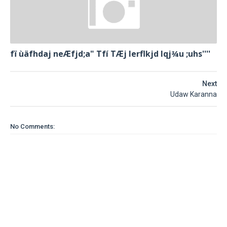
fï ùäfhdaj neÆfjd;a" Tfí TÆj lerflkjd Iqj¾u ;uhs''''
Next
Udaw Karanna
No Comments: