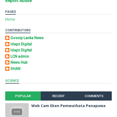
Report Abuse
PAGES
Home
CONTRIBUTORS
Gossip Lanka News
Idapz Digital
Idapz Digital
LCN admin
News Hub
SHAN
SCIENCE
POPULAR
RECENT
COMMENTS
Web Cam Eken Pemwathata Penapuwa