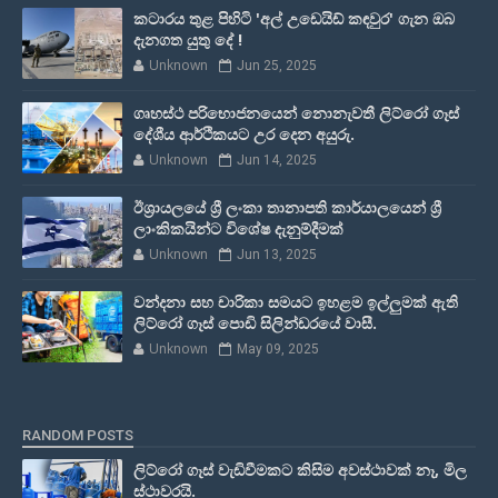
කටාරය තුළ පිහිටි 'අල් උඩෙයිඩ් කඳවුර' ගැන ඔබ
දැනගත යුතු දේ !
Unknown
Jun 25, 2025
ගෘහස්ථ පරිභොජනයෙන් නොනැවතී ලිට්රෝ ගෑස්
දේශීය ආර්ථිකයට උර දෙන අයුරු.
Unknown
Jun 14, 2025
ඊශ්‍රායලයේ ශ්‍රී ලංකා තානාපති කාර්යාලයෙන් ශ්‍රී
ලාංකිකයින්ට විශේෂ දැනුම්දීමක්
Unknown
Jun 13, 2025
වන්දනා සහ චාරිකා සමයට ඉහළම ඉල්ලුමක් ඇති
ලිට්රෝ ගෑස් පොඩි සිලින්ඩරයේ වාසී.
Unknown
May 09, 2025
RANDOM POSTS
ලිට්රෝ ගෑස් වැඩිවීමකට කිසිම අවස්ථාවක් නෑ, මිල
ස්ථාවරයි.