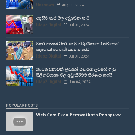
Unknown
Aug 03, 2024
අද සිට ගෑස් මිල අඩුවෙන හැටි
Idapz Digital
Jul 01, 2024
වසර තුනකට සිරගත වූ හිරුණිකාගේ බොහෝ
දෙනෙක් නොදත් සත්‍ය කතාව
Idapz Digital
Jul 01, 2024
නැවත වතාවක් ලිට්රෝ සමාගම ලිට්රෝ ගෑස්
සිලින්ඩරයක මිල අඩු කිරීමට තීරණය කරයි
Idapz Digital
Jun 04, 2024
POPULAR POSTS
Web Cam Eken Pemwathata Penapuwa