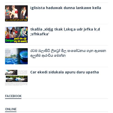
iglisista haduwak dunna lankawe kella
tkaßla ,xldjg tkak l,skq;a udr jvfka lr,d
;sfhkafka'
රටම බලාසිටි ලිට්‍රෝ මිල සංශෝධනය ගැන ඇසෙන
අලුත්ම ආරංචිය මෙන්න
Car ekedi sidukala apuru daru upatha
FACEBOOK
ONLINE