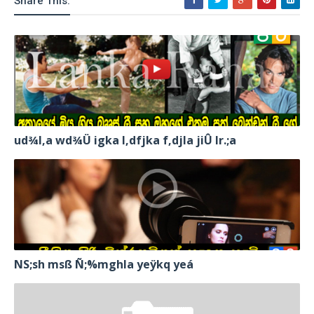
Share This:
ud¾I,a wd¾Ü igka l,dfjka f,djla jiÛ lr.;a
NS;sh msß Ñ;%mghla yeÿkq yeá