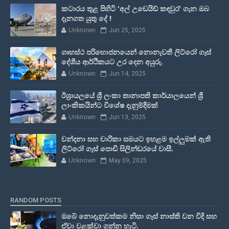
කටාරය තුළ පිහිටි 'අල් උඩෙයිඩ් කඳවුර' ගැන ඔබ
දැනගත යුතු දේ !
Unknown
Jun 25, 2025
ගෘහස්ථ පරිභොජනයෙන් නොනැවතී ලිට්රෝ ගෑස්
දේශීය ආර්ථිකයට උර දෙන අයුරු.
Unknown
Jun 14, 2025
ඊශ්‍රායලයේ ශ්‍රී ලංකා තානාපති කාර්යාලයෙන් ශ්‍රී
ලාංකිකයින්ට විශේෂ දැනුම්දීමක්
Unknown
Jun 13, 2025
වන්දනා සහ චාරිකා සමයට ඉහළම ඉල්ලුමක් ඇති
ලිට්රෝ ගෑස් පොඩි සිලින්ඩරයේ වාසී.
Unknown
May 09, 2025
RANDOM POSTS
ඔබේ නොදැනුවත්කම නිසා ගෑස් නාස්ති වන විදි සහ
ඒවා වළක්වා ගන්න හැටි.