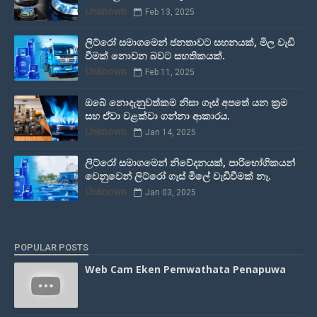
Unknown
Feb 13, 2025
ලිට්රෝ සමාගමෙන් ජනතාවට සහනයක්, මිල වැඩි
වීමක් නොවන බවට සහතිකයක්.
Unknown
Feb 11, 2025
ඔබේ නොදැනුවත්කම නිසා ගෑස් අපතේ යන ක්‍රම
සහ ඒවා වළක්වා ගන්නා ආකාරය.
Unknown
Jan 14, 2025
ලිට්රෝ සමාගමෙන් නිවේදනයක්, පාරිභෝගිකයන්
වෙනුවෙන් ලිට්රෝ ගෑස් මිලේ වැඩිවීමක් නෑ.
Unknown
Jan 03, 2025
POPULAR POSTS
Web Cam Eken Pemwathata Penapuwa