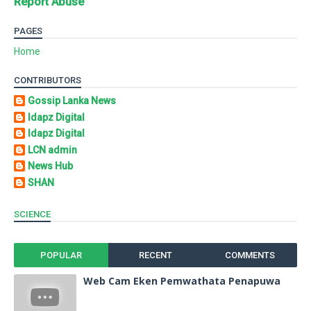
Report Abuse
PAGES
Home
CONTRIBUTORS
Gossip Lanka News
Idapz Digital
Idapz Digital
LCN admin
News Hub
SHAN
SCIENCE
POPULAR
RECENT
COMMENTS
Web Cam Eken Pemwathata Penapuwa