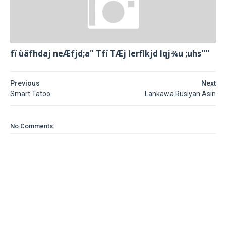
fï ùäfhdaj neÆfjd;a" Tfí TÆj lerflkjd Iqj¾u ;uhs''''
Previous
Next
Smart Tatoo
Lankawa Rusiyan Asin
No Comments: