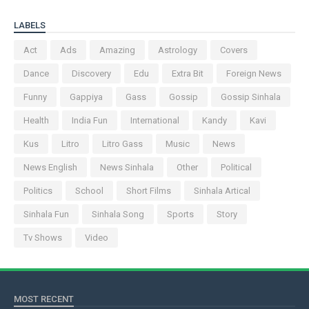
LABELS
Act
Ads
Amazing
Astrology
Covers
Dance
Discovery
Edu
Extra Bit
Foreign News
Funny
Gappiya
Gass
Gossip
Gossip Sinhala
Health
India Fun
International
Kandy
Kavi
Kus
Litro
Litro Gass
Music
News
News English
News Sinhala
Other
Political
Politics
School
Short Films
Sinhala Artical
Sinhala Fun
Sinhala Song
Sports
Story
Tv Shows
Video
MOST RECENT