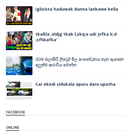
iglisista haduwak dunna lankawe kella
tkaßla ,xldjg tkak l,skq;a udr jvfka lr,d
;sfhkafka'
රටම බලාසිටි ලිට්‍රෝ මිල සංශෝධනය ගැන ඇසෙන
අලුත්ම ආරංචිය මෙන්න
Car ekedi sidukala apuru daru upatha
FACEBOOK
ONLINE