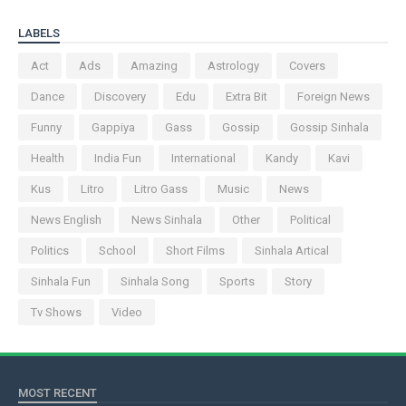
LABELS
Act
Ads
Amazing
Astrology
Covers
Dance
Discovery
Edu
Extra Bit
Foreign News
Funny
Gappiya
Gass
Gossip
Gossip Sinhala
Health
India Fun
International
Kandy
Kavi
Kus
Litro
Litro Gass
Music
News
News English
News Sinhala
Other
Political
Politics
School
Short Films
Sinhala Artical
Sinhala Fun
Sinhala Song
Sports
Story
Tv Shows
Video
MOST RECENT