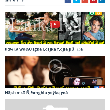
Share This:
ud¾I,a wd¾Ü igka l,dfjka f,djla jiÛ lr.;a
NS;sh msß Ñ;%mghla yeÿkq yeá