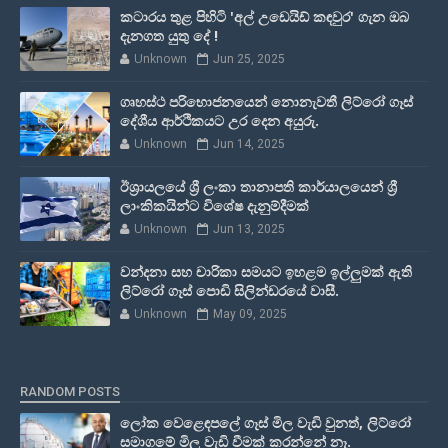
කටාරය තුළ පිහිටි 'අල් උඩෙයිඩ් කඳවුර' ගැන ඔබ
දැනගත යුතු දේ !
Unknown
Jun 25, 2025
ගෘහස්ථ පරිභොජනයෙන් නොනැවතී ලිට්රෝ ගෑස්
දේශීය ආර්ථිකයට උර දෙන අයුරු.
Unknown
Jun 14, 2025
ඊශ්‍රායලයේ ශ්‍රී ලංකා තානාපති කාර්යාලයෙන් ශ්‍රී
ලාංකිකයින්ට විශේෂ දැනුම්දීමක්
Unknown
Jun 13, 2025
වන්දනා සහ චාරිකා සමයට ඉහළම ඉල්ලුමක් ඇති
ලිට්රෝ ගෑස් පොඩි සිලින්ඩරයේ වාසී.
Unknown
May 09, 2025
RANDOM POSTS
ලෝක වෙළෙඳපලේ ගෑස් මිල වැඩි වුනත්, ලිට්රෝ
සමාගමේ මිල වැඩි වීමක් කරන්නේ නෑ.