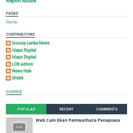
Report Abuse
PAGES
Home
CONTRIBUTORS
Gossip Lanka News
Idapz Digital
Idapz Digital
LCN admin
News Hub
SHAN
SCIENCE
POPULAR
RECENT
COMMENTS
Web Cam Eken Pemwathata Penapuwa