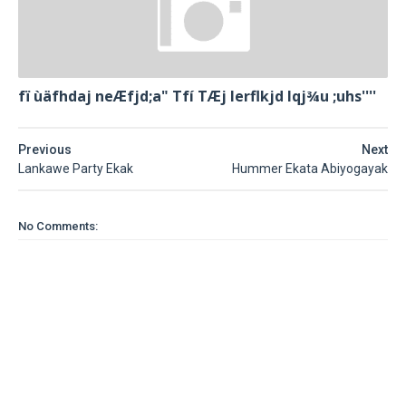
fï ùäfhdaj neÆfjd;a" Tfí TÆj lerflkjd Iqj¾u ;uhs''''
Previous
Next
Lankawe Party Ekak
Hummer Ekata Abiyogayak
No Comments: