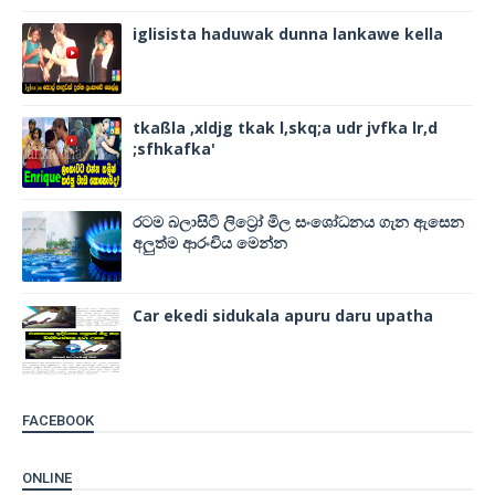
iglisista haduwak dunna lankawe kella
tkaßla ,xldjg tkak l,skq;a udr jvfka lr,d
;sfhkafka'
රටම බලාසිටි ලිට්‍රෝ මිල සංශෝධනය ගැන ඇසෙන
අලුත්ම ආරංචිය මෙන්න
Car ekedi sidukala apuru daru upatha
FACEBOOK
ONLINE