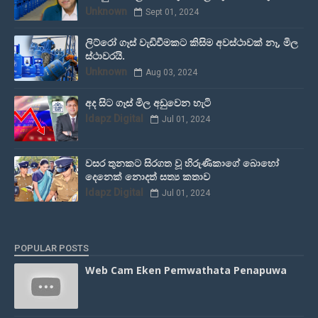
Unknown
Sept 01, 2024
ලිට්රෝ ගෑස් වැඩිවීමකට කිසිම අවස්ථාවක් නෑ, මිල
ස්ථාවරයි.
Unknown
Aug 03, 2024
අද සිට ගෑස් මිල අඩුවෙන හැටි
Idapz Digital
Jul 01, 2024
වසර තුනකට සිරගත වූ හිරුණිකාගේ බොහෝ
දෙනෙක් නොදත් සත්‍ය කතාව
Idapz Digital
Jul 01, 2024
POPULAR POSTS
Web Cam Eken Pemwathata Penapuwa