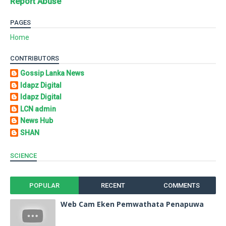
Report Abuse
PAGES
Home
CONTRIBUTORS
Gossip Lanka News
Idapz Digital
Idapz Digital
LCN admin
News Hub
SHAN
SCIENCE
POPULAR
RECENT
COMMENTS
Web Cam Eken Pemwathata Penapuwa