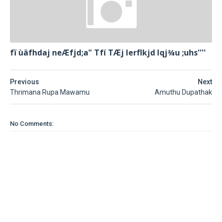
fï ùäfhdaj neÆfjd;a" Tfí TÆj lerflkjd Iqj¾u ;uhs''''
Previous
Next
Thrimana Rupa Mawamu
Amuthu Dupathak
No Comments: