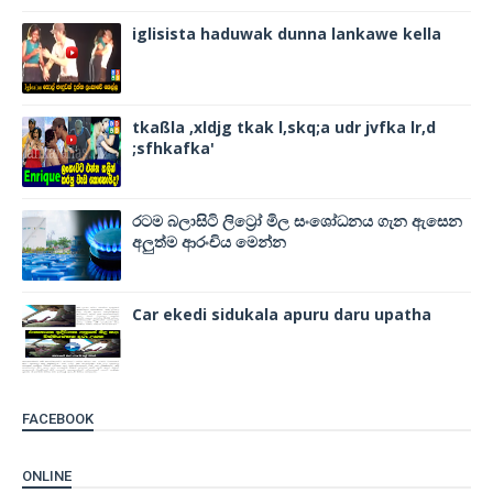
iglisista haduwak dunna lankawe kella
tkaßla ,xldjg tkak l,skq;a udr jvfka lr,d
;sfhkafka'
රටම බලාසිටි ලිට්‍රෝ මිල සංශෝධනය ගැන ඇසෙන
අලුත්ම ආරංචිය මෙන්න
Car ekedi sidukala apuru daru upatha
FACEBOOK
ONLINE