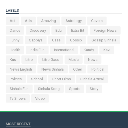
LABELS
Act
Ads
Amazing
Astrology
Covers
Dance
Discovery
Edu
Extra Bit
Foreign News
Funny
Gappiya
Gass
Gossip
Gossip Sinhala
Health
India Fun
International
Kandy
Kavi
Kus
Litro
Litro Gass
Music
News
News English
News Sinhala
Other
Political
Politics
School
Short Films
Sinhala Artical
Sinhala Fun
Sinhala Song
Sports
Story
Tv Shows
Video
MOST RECENT