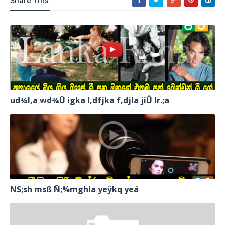
Share This:
ud¾I,a wd¾Ü igka l,dfjka f,djla jiÛ lr.;a
NS;sh msß Ñ;%mghla yeÿkq yeá