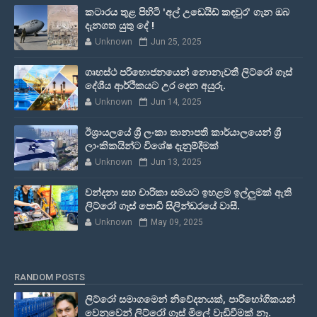
කටාරය තුළ පිහිටි 'අල් උඩෙයිඩ් කඳවුර' ගැන ඔබ
දැනගත යුතු දේ !
Unknown
Jun 25, 2025
ගෘහස්ථ පරිභොජනයෙන් නොනැවතී ලිට්රෝ ගෑස්
දේශීය ආර්ථිකයට උර දෙන අයුරු.
Unknown
Jun 14, 2025
ඊශ්‍රායලයේ ශ්‍රී ලංකා තානාපති කාර්යාලයෙන් ශ්‍රී
ලාංකිකයින්ට විශේෂ දැනුම්දීමක්
Unknown
Jun 13, 2025
වන්දනා සහ චාරිකා සමයට ඉහළම ඉල්ලුමක් ඇති
ලිට්රෝ ගෑස් පොඩි සිලින්ඩරයේ වාසී.
Unknown
May 09, 2025
RANDOM POSTS
ලිට්රෝ සමාගමෙන් නිවේදනයක්, පාරිභෝගිකයන්
වෙනුවෙන් ලිට්රෝ ගෑස් මිලේ වැඩිවීමක් නෑ.