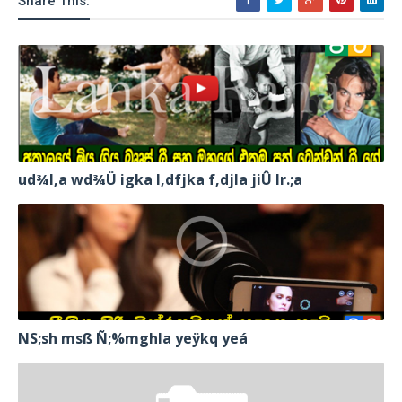
Share This:
ud¾I,a wd¾Ü igka l,dfjka f,djla jiÛ lr.;a
NS;sh msß Ñ;%mghla yeÿkq yeá