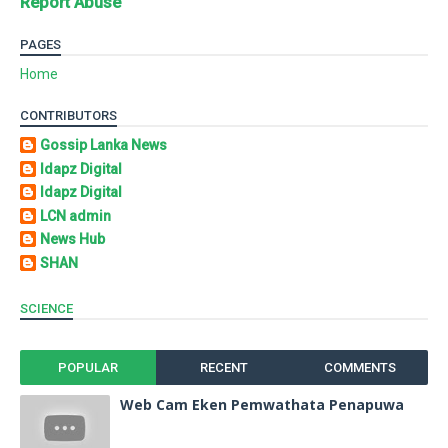
Report Abuse
PAGES
Home
CONTRIBUTORS
Gossip Lanka News
Idapz Digital
Idapz Digital
LCN admin
News Hub
SHAN
SCIENCE
POPULAR
RECENT
COMMENTS
Web Cam Eken Pemwathata Penapuwa