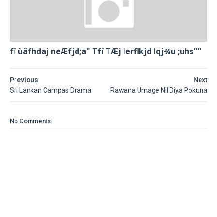
fï ùäfhdaj neÆfjd;a" Tfí TÆj lerflkjd Iqj¾u ;uhs''''
Previous
Next
Sri Lankan Campas Drama
Rawana Umage Nil Diya Pokuna
No Comments: