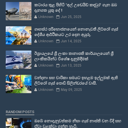
කටාරය තුළ පිහිටි 'අල් උඩෙයිඩ් කඳවුර' ගැන ඔබ
දැනගත යුතු දේ !
Unknown
Jun 25, 2025
ගෘහස්ථ පරිභොජනයෙන් නොනැවතී ලිට්රෝ ගෑස්
දේශීය ආර්ථිකයට උර දෙන අයුරු.
Unknown
Jun 14, 2025
ඊශ්‍රායලයේ ශ්‍රී ලංකා තානාපති කාර්යාලයෙන් ශ්‍රී
ලාංකිකයින්ට විශේෂ දැනුම්දීමක්
Unknown
Jun 13, 2025
වන්දනා සහ චාරිකා සමයට ඉහළම ඉල්ලුමක් ඇති
ලිට්රෝ ගෑස් පොඩි සිලින්ඩරයේ වාසී.
Unknown
May 09, 2025
RANDOM POSTS
ඔබේ නොදැනුවත්කම නිසා ගෑස් නාස්ති වන විදි සහ
ඒවා වළක්වා ගන්න හැටි.