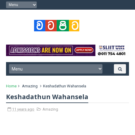
Home
Amazing
Keshadathun Wahansela
Keshadathun Wahansela
11 years ago
Amazing