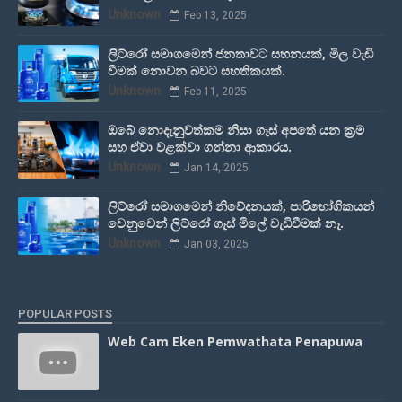
Unknown
Feb 13, 2025
ලිට්රෝ සමාගමෙන් ජනතාවට සහනයක්, මිල වැඩි
වීමක් නොවන බවට සහතිකයක්.
Unknown
Feb 11, 2025
ඔබේ නොදැනුවත්කම නිසා ගෑස් අපතේ යන ක්‍රම
සහ ඒවා වළක්වා ගන්නා ආකාරය.
Unknown
Jan 14, 2025
ලිට්රෝ සමාගමෙන් නිවේදනයක්, පාරිභෝගිකයන්
වෙනුවෙන් ලිට්රෝ ගෑස් මිලේ වැඩිවීමක් නෑ.
Unknown
Jan 03, 2025
POPULAR POSTS
Web Cam Eken Pemwathata Penapuwa