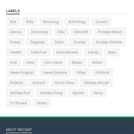
LABELS
Act
Ads
Amazing
Astrology
Covers
Dance
Discovery
Edu
Extra Bit
Foreign News
Funny
Gappiya
Gass
Gossip
Gossip Sinhala
Health
India Fun
International
Kandy
Kavi
Kus
Litro
Litro Gass
Music
News
News English
News Sinhala
Other
Political
Politics
School
Short Films
Sinhala Artical
Sinhala Fun
Sinhala Song
Sports
Story
Tv Shows
Video
MOST RECENT