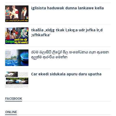
iglisista haduwak dunna lankawe kella
tkaßla ,xldjg tkak l,skq;a udr jvfka lr,d
;sfhkafka'
රටම බලාසිටි ලිට්‍රෝ මිල සංශෝධනය ගැන ඇසෙන
අලුත්ම ආරංචිය මෙන්න
Car ekedi sidukala apuru daru upatha
FACEBOOK
ONLINE