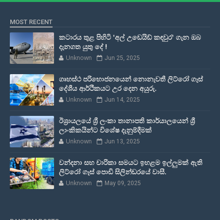
MOST RECENT
කටාරය තුළ පිහිටි 'අල් උඩෙයිඩ් කඳවුර' ගැන ඔබ
දැනගත යුතු දේ !
Unknown
Jun 25, 2025
ගෘහස්ථ පරිභොජනයෙන් නොනැවතී ලිට්රෝ ගෑස්
දේශීය ආර්ථිකයට උර දෙන අයුරු.
Unknown
Jun 14, 2025
ඊශ්‍රායලයේ ශ්‍රී ලංකා තානාපති කාර්යාලයෙන් ශ්‍රී
ලාංකිකයින්ට විශේෂ දැනුම්දීමක්
Unknown
Jun 13, 2025
වන්දනා සහ චාරිකා සමයට ඉහළම ඉල්ලුමක් ඇති
ලිට්රෝ ගෑස් පොඩි සිලින්ඩරයේ වාසී.
Unknown
May 09, 2025