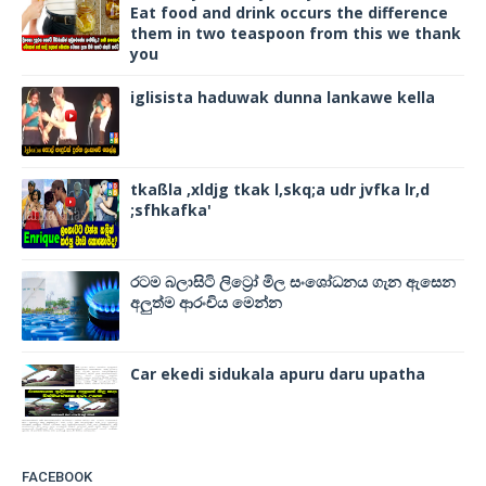
Eat food and drink occurs the difference
them in two teaspoon from this we thank
you
iglisista haduwak dunna lankawe kella
tkaßla ,xldjg tkak l,skq;a udr jvfka lr,d
;sfhkafka'
රටම බලාසිටි ලිට්‍රෝ මිල සංශෝධනය ගැන ඇසෙන
අලුත්ම ආරංචිය මෙන්න
Car ekedi sidukala apuru daru upatha
FACEBOOK