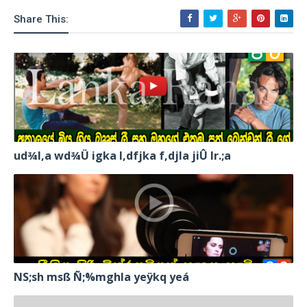
Share This:
ud¾I,a wd¾Ü igka l,dfjka f,djla jiÛ lr.;a
NS;sh msß Ñ;%mghla yeÿkq yeá