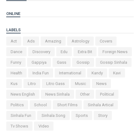
ONLINE
LABELS
Act
Ads
Amazing
Astrology
Covers
Dance
Discovery
Edu
Extra Bit
Foreign News
Funny
Gappiya
Gass
Gossip
Gossip Sinhala
Health
India Fun
International
Kandy
Kavi
Kus
Litro
Litro Gass
Music
News
News English
News Sinhala
Other
Political
Politics
School
Short Films
Sinhala Artical
Sinhala Fun
Sinhala Song
Sports
Story
Tv Shows
Video