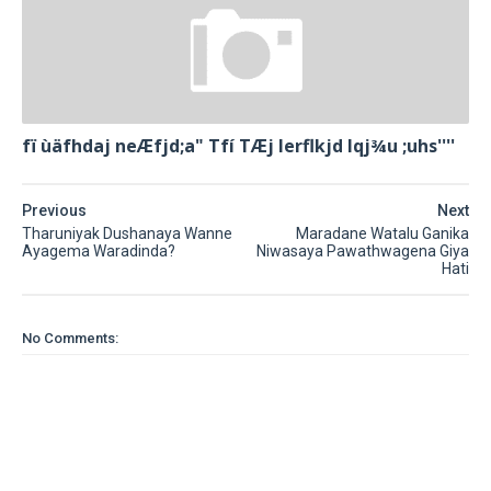
fï ùäfhdaj neÆfjd;a" Tfí TÆj lerflkjd Iqj¾u ;uhs''''
Previous
Next
Tharuniyak Dushanaya Wanne
Maradane Watalu Ganika
Ayagema Waradinda?
Niwasaya Pawathwagena Giya
Hati
No Comments: