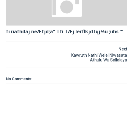
fï ùäfhdaj neÆfjd;a" Tfí TÆj lerflkjd Iqj¾u ;uhs''''
Next
Kawruth Nathi Welel Niwasata
Athulu Wu Sallalaya
No Comments: