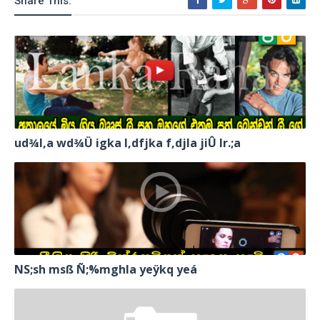
Share This:
ud¾I,a wd¾Ü igka l,dfjka f,djla jiÛ lr.;a
NS;sh msß Ñ;%mghla yeÿkq yeá