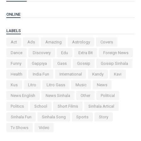
ONLINE
LABELS
Act
Ads
Amazing
Astrology
Covers
Dance
Discovery
Edu
Extra Bit
Foreign News
Funny
Gappiya
Gass
Gossip
Gossip Sinhala
Health
India Fun
International
Kandy
Kavi
Kus
Litro
Litro Gass
Music
News
News English
News Sinhala
Other
Political
Politics
School
Short Films
Sinhala Artical
Sinhala Fun
Sinhala Song
Sports
Story
Tv Shows
Video