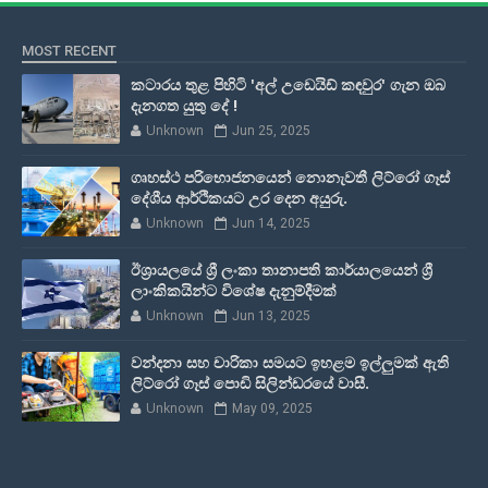
MOST RECENT
කටාරය තුළ පිහිටි 'අල් උඩෙයිඩ් කඳවුර' ගැන ඔබ
දැනගත යුතු දේ !
Unknown
Jun 25, 2025
ගෘහස්ථ පරිභොජනයෙන් නොනැවතී ලිට්රෝ ගෑස්
දේශීය ආර්ථිකයට උර දෙන අයුරු.
Unknown
Jun 14, 2025
ඊශ්‍රායලයේ ශ්‍රී ලංකා තානාපති කාර්යාලයෙන් ශ්‍රී
ලාංකිකයින්ට විශේෂ දැනුම්දීමක්
Unknown
Jun 13, 2025
වන්දනා සහ චාරිකා සමයට ඉහළම ඉල්ලුමක් ඇති
ලිට්රෝ ගෑස් පොඩි සිලින්ඩරයේ වාසී.
Unknown
May 09, 2025