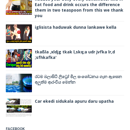
Eat food and drink occurs the difference
them in two teaspoon from this we thank
you
iglisista haduwak dunna lankawe kella
tkaßla ,xldjg tkak l,skq;a udr jvfka lr,d
;sfhkafka'
රටම බලාසිටි ලිට්‍රෝ මිල සංශෝධනය ගැන ඇසෙන
අලුත්ම ආරංචිය මෙන්න
Car ekedi sidukala apuru daru upatha
FACEBOOK