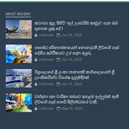
MOST RECENT
කටාරය තුළ පිහිටි 'අල් උඩෙයිඩ් කඳවුර' ගැන ඔබ
දැනගත යුතු දේ !
Unknown
Jun 25, 2025
ගෘහස්ථ පරිභොජනයෙන් නොනැවතී ලිට්රෝ ගෑස්
දේශීය ආර්ථිකයට උර දෙන අයුරු.
Unknown
Jun 14, 2025
ඊශ්‍රායලයේ ශ්‍රී ලංකා තානාපති කාර්යාලයෙන් ශ්‍රී
ලාංකිකයින්ට විශේෂ දැනුම්දීමක්
Unknown
Jun 13, 2025
වන්දනා සහ චාරිකා සමයට ඉහළම ඉල්ලුමක් ඇති
ලිට්රෝ ගෑස් පොඩි සිලින්ඩරයේ වාසී.
Unknown
May 09, 2025