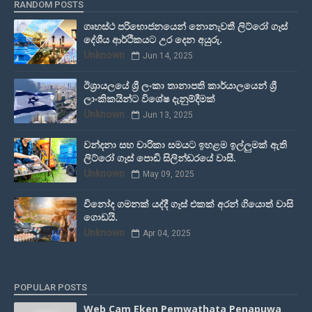
RANDOM POSTS
ගෘහස්ථ පරිභොජනයෙන් නොනැවතී ලිට්රෝ ගෑස්
දේශීය ආර්ථිකයට උර දෙන අයුරු.
Unknown
Jun 14, 2025
ඊශ්‍රායලයේ ශ්‍රී ලංකා තානාපති කාර්යාලයෙන් ශ්‍රී
ලාංකිකයින්ට විශේෂ දැනුම්දීමක්
Unknown
Jun 13, 2025
වන්දනා සහ චාරිකා සමයට ඉහළම ඉල්ලුමක් ඇති
ලිට්රෝ ගෑස් පොඩි සිලින්ඩරයේ වාසී.
Unknown
May 09, 2025
විනෝද ගමනක් යද්දී ගෑස් එකක් අරන් ගියොත් වාසි
ගොඩයි.
Unknown
Apr 04, 2025
POPULAR POSTS
Web Cam Eken Pemwathata Penapuwa