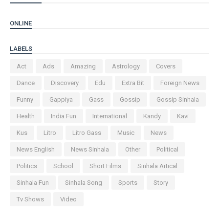
ONLINE
LABELS
Act
Ads
Amazing
Astrology
Covers
Dance
Discovery
Edu
Extra Bit
Foreign News
Funny
Gappiya
Gass
Gossip
Gossip Sinhala
Health
India Fun
International
Kandy
Kavi
Kus
Litro
Litro Gass
Music
News
News English
News Sinhala
Other
Political
Politics
School
Short Films
Sinhala Artical
Sinhala Fun
Sinhala Song
Sports
Story
Tv Shows
Video