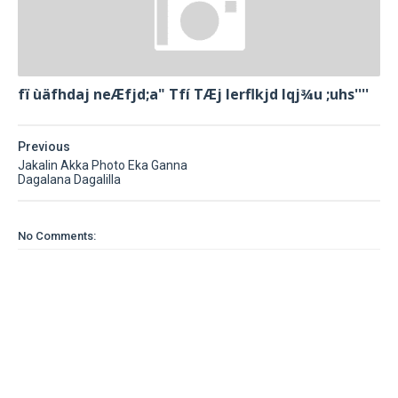
fï ùäfhdaj neÆfjd;a" Tfí TÆj lerflkjd Iqj¾u ;uhs''''
Previous
Jakalin Akka Photo Eka Ganna
Dagalana Dagalilla
No Comments: