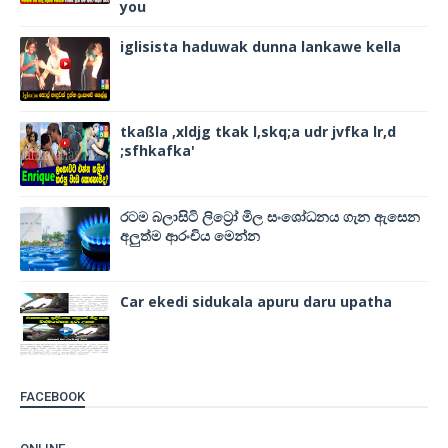
you
iglisista haduwak dunna lankawe kella
tkaßla ,xldjg tkak l,skq;a udr jvfka lr,d
;sfhkafka'
රටම බලාසිටි ලිට්‍රෝ මිල සංශෝධනය ගැන ඇසෙන
අලුත්ම ආරංචිය මෙන්න
Car ekedi sidukala apuru daru upatha
FACEBOOK