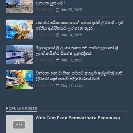
දැනගත යුතු දේ !
Unknown
Jun 25, 2025
ගෘහස්ථ පරිභොජනයෙන් නොනැවතී ලිට්රෝ ගෑස්
දේශීය ආර්ථිකයට උර දෙන අයුරු.
Unknown
Jun 14, 2025
ඊශ්‍රායලයේ ශ්‍රී ලංකා තානාපති කාර්යාලයෙන් ශ්‍රී
ලාංකිකයින්ට විශේෂ දැනුම්දීමක්
Unknown
Jun 13, 2025
වන්දනා සහ චාරිකා සමයට ඉහළම ඉල්ලුමක් ඇති
ලිට්රෝ ගෑස් පොඩි සිලින්ඩරයේ වාසී.
Unknown
May 09, 2025
POPULAR POSTS
Web Cam Eken Pemwathata Penapuwa