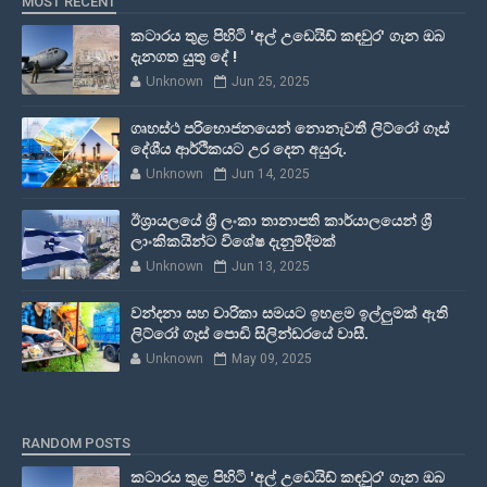
MOST RECENT
කටාරය තුළ පිහිටි 'අල් උඩෙයිඩ් කඳවුර' ගැන ඔබ
දැනගත යුතු දේ !
Unknown
Jun 25, 2025
ගෘහස්ථ පරිභොජනයෙන් නොනැවතී ලිට්රෝ ගෑස්
දේශීය ආර්ථිකයට උර දෙන අයුරු.
Unknown
Jun 14, 2025
ඊශ්‍රායලයේ ශ්‍රී ලංකා තානාපති කාර්යාලයෙන් ශ්‍රී
ලාංකිකයින්ට විශේෂ දැනුම්දීමක්
Unknown
Jun 13, 2025
වන්දනා සහ චාරිකා සමයට ඉහළම ඉල්ලුමක් ඇති
ලිට්රෝ ගෑස් පොඩි සිලින්ඩරයේ වාසී.
Unknown
May 09, 2025
RANDOM POSTS
කටාරය තුළ පිහිටි 'අල් උඩෙයිඩ් කඳවුර' ගැන ඔබ