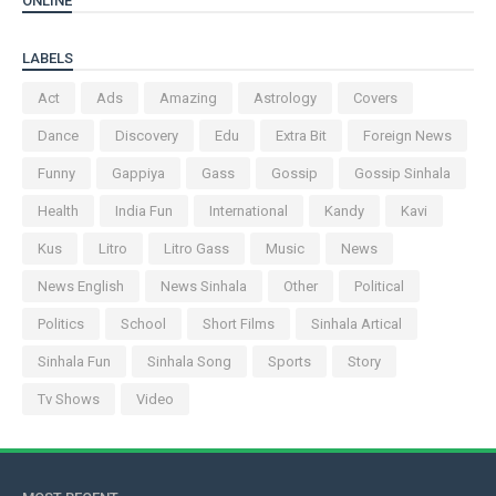
ONLINE
LABELS
Act
Ads
Amazing
Astrology
Covers
Dance
Discovery
Edu
Extra Bit
Foreign News
Funny
Gappiya
Gass
Gossip
Gossip Sinhala
Health
India Fun
International
Kandy
Kavi
Kus
Litro
Litro Gass
Music
News
News English
News Sinhala
Other
Political
Politics
School
Short Films
Sinhala Artical
Sinhala Fun
Sinhala Song
Sports
Story
Tv Shows
Video