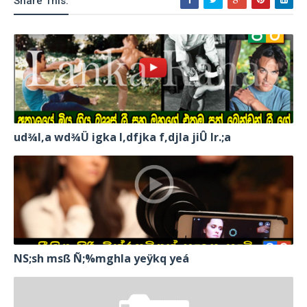
Share This:
ud¾I,a wd¾Ü igka l,dfjka f,djla jiÛ lr.;a
NS;sh msß Ñ;%mghla yeÿkq yeá