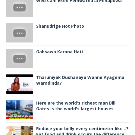
Web Cam Eken Pemwathata Penapuwa
Shanudrige Hot Photo
Gabsawa Karana Hati
Tharuniyak Dushanaya Wanne Ayagema
Waradinda?
Here are the world's richest man Bill
Gates is the world's largest houses
Reduce your belly every centimeter like ..?
Eat food and drink occurs the difference