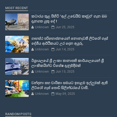
MOST RECENT
කටාරය තුළ පිහිටි 'අල් උඩෙයිඩ් කඳවුර' ගැන ඔබ
දැනගත යුතු දේ !
Unknown
Jun 25, 2025
ගෘහස්ථ පරිභොජනයෙන් නොනැවතී ලිට්රෝ ගෑස්
දේශීය ආර්ථිකයට උර දෙන අයුරු.
Unknown
Jun 14, 2025
ඊශ්‍රායලයේ ශ්‍රී ලංකා තානාපති කාර්යාලයෙන් ශ්‍රී
ලාංකිකයින්ට විශේෂ දැනුම්දීමක්
Unknown
Jun 13, 2025
වන්දනා සහ චාරිකා සමයට ඉහළම ඉල්ලුමක් ඇති
ලිට්රෝ ගෑස් පොඩි සිලින්ඩරයේ වාසී.
Unknown
May 09, 2025
RANDOM POSTS