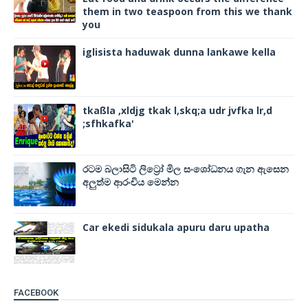
them in two teaspoon from this we thank
you
iglisista haduwak dunna lankawe kella
tkaßla ,xldjg tkak l,skq;a udr jvfka lr,d
;sfhkafka'
රටම බලාසිටි ලිට්‍රෝ මිල සංශෝධනය ගැන ඇසෙන
අලුත්ම ආරංචිය මෙන්න
Car ekedi sidukala apuru daru upatha
FACEBOOK