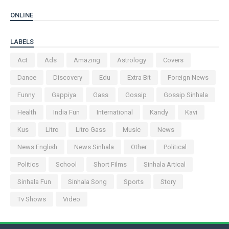
ONLINE
LABELS
Act
Ads
Amazing
Astrology
Covers
Dance
Discovery
Edu
Extra Bit
Foreign News
Funny
Gappiya
Gass
Gossip
Gossip Sinhala
Health
India Fun
International
Kandy
Kavi
Kus
Litro
Litro Gass
Music
News
News English
News Sinhala
Other
Political
Politics
School
Short Films
Sinhala Artical
Sinhala Fun
Sinhala Song
Sports
Story
Tv Shows
Video