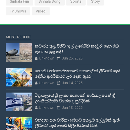
Sinhala Fun
Sinhala Song
Sports
Story
Tv Shows
Video
MOST RECENT
කටාරය තුළ පිහිටි 'අල් උඩෙයිඩ් කඳවුර' ගැන ඔබ
දැනගත යුතු දේ !
Unknown
Jun 25, 2025
ගෘහස්ථ පරිභොජනයෙන් නොනැවතී ලිට්රෝ ගෑස්
දේශීය ආර්ථිකයට උර දෙන අයුරු.
Unknown
Jun 14, 2025
ඊශ්‍රායලයේ ශ්‍රී ලංකා තානාපති කාර්යාලයෙන් ශ්‍රී
ලාංකිකයින්ට විශේෂ දැනුම්දීමක්
Unknown
Jun 13, 2025
වන්දනා සහ චාරිකා සමයට ඉහළම ඉල්ලුමක් ඇති
ලිට්රෝ ගෑස් පොඩි සිලින්ඩරයේ වාසී.