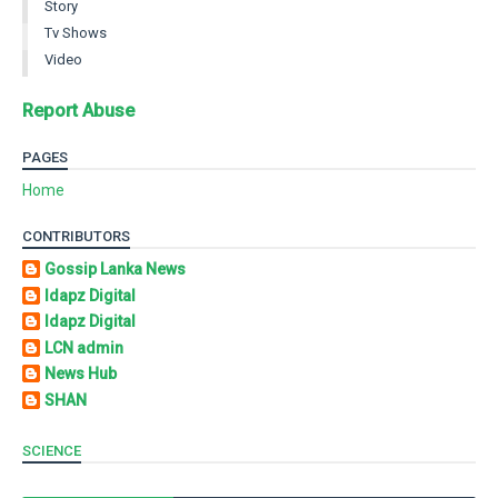
Story
Tv Shows
Video
Report Abuse
PAGES
Home
CONTRIBUTORS
Gossip Lanka News
Idapz Digital
Idapz Digital
LCN admin
News Hub
SHAN
SCIENCE