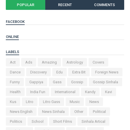
POPULAR
RECENT
COMMENTS
FACEBOOK
ONLINE
LABELS
Act
Ads
Amazing
Astrology
Covers
Dance
Discovery
Edu
Extra Bit
Foreign News
Funny
Gappiya
Gass
Gossip
Gossip Sinhala
Health
India Fun
International
Kandy
Kavi
Kus
Litro
Litro Gass
Music
News
News English
News Sinhala
Other
Political
Politics
School
Short Films
Sinhala Artical