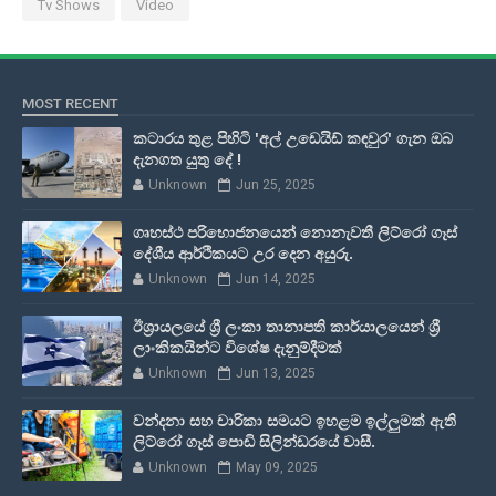
Tv Shows
Video
MOST RECENT
කටාරය තුළ පිහිටි 'අල් උඩෙයිඩ් කඳවුර' ගැන ඔබ
දැනගත යුතු දේ !
Unknown
Jun 25, 2025
ගෘහස්ථ පරිභොජනයෙන් නොනැවතී ලිට්රෝ ගෑස්
දේශීය ආර්ථිකයට උර දෙන අයුරු.
Unknown
Jun 14, 2025
ඊශ්‍රායලයේ ශ්‍රී ලංකා තානාපති කාර්යාලයෙන් ශ්‍රී
ලාංකිකයින්ට විශේෂ දැනුම්දීමක්
Unknown
Jun 13, 2025
වන්දනා සහ චාරිකා සමයට ඉහළම ඉල්ලුමක් ඇති
ලිට්රෝ ගෑස් පොඩි සිලින්ඩරයේ වාසී.
Unknown
May 09, 2025