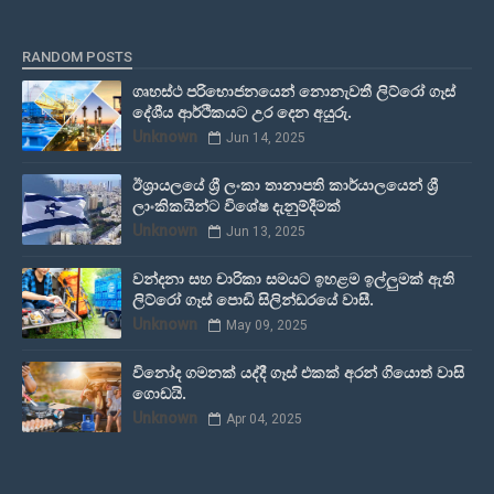
RANDOM POSTS
ගෘහස්ථ පරිභොජනයෙන් නොනැවතී ලිට්රෝ ගෑස්
දේශීය ආර්ථිකයට උර දෙන අයුරු.
Unknown
Jun 14, 2025
ඊශ්‍රායලයේ ශ්‍රී ලංකා තානාපති කාර්යාලයෙන් ශ්‍රී
ලාංකිකයින්ට විශේෂ දැනුම්දීමක්
Unknown
Jun 13, 2025
වන්දනා සහ චාරිකා සමයට ඉහළම ඉල්ලුමක් ඇති
ලිට්රෝ ගෑස් පොඩි සිලින්ඩරයේ වාසී.
Unknown
May 09, 2025
විනෝද ගමනක් යද්දී ගෑස් එකක් අරන් ගියොත් වාසි
ගොඩයි.
Unknown
Apr 04, 2025