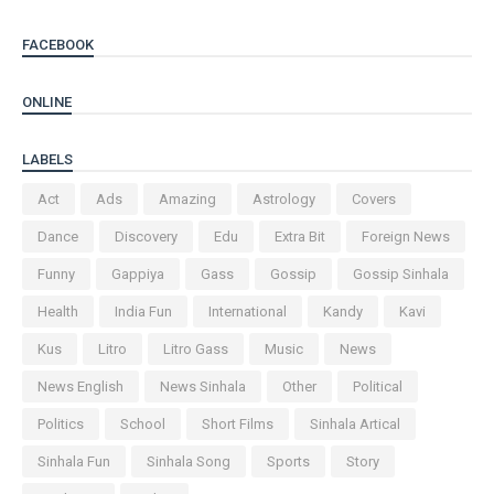
FACEBOOK
ONLINE
LABELS
Act
Ads
Amazing
Astrology
Covers
Dance
Discovery
Edu
Extra Bit
Foreign News
Funny
Gappiya
Gass
Gossip
Gossip Sinhala
Health
India Fun
International
Kandy
Kavi
Kus
Litro
Litro Gass
Music
News
News English
News Sinhala
Other
Political
Politics
School
Short Films
Sinhala Artical
Sinhala Fun
Sinhala Song
Sports
Story