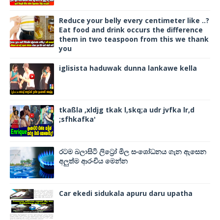
Reduce your belly every centimeter like ..?
Eat food and drink occurs the difference
them in two teaspoon from this we thank
you
iglisista haduwak dunna lankawe kella
tkaßla ,xldjg tkak l,skq;a udr jvfka lr,d
;sfhkafka'
රටම බලාසිටි ලිට්‍රෝ මිල සංශෝධනය ගැන ඇසෙන
අලුත්ම ආරංචිය මෙන්න
Car ekedi sidukala apuru daru upatha