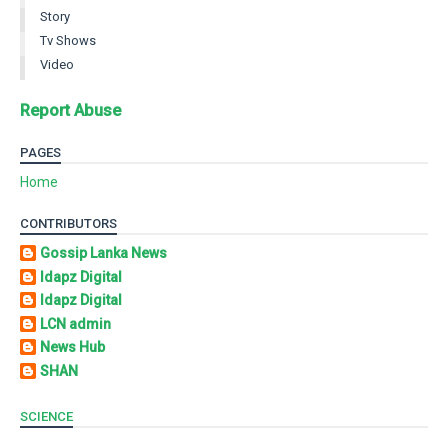
Story
Tv Shows
Video
Report Abuse
PAGES
Home
CONTRIBUTORS
Gossip Lanka News
Idapz Digital
Idapz Digital
LCN admin
News Hub
SHAN
SCIENCE