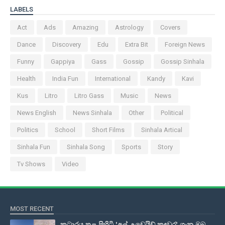
LABELS
Act
Ads
Amazing
Astrology
Covers
Dance
Discovery
Edu
Extra Bit
Foreign News
Funny
Gappiya
Gass
Gossip
Gossip Sinhala
Health
India Fun
International
Kandy
Kavi
Kus
Litro
Litro Gass
Music
News
News English
News Sinhala
Other
Political
Politics
School
Short Films
Sinhala Artical
Sinhala Fun
Sinhala Song
Sports
Story
Tv Shows
Video
MOST RECENT
කටාරය තුළ පිහිටි 'අල් උඩෙයිඩ් කඳවුර' ගැන ඔබ