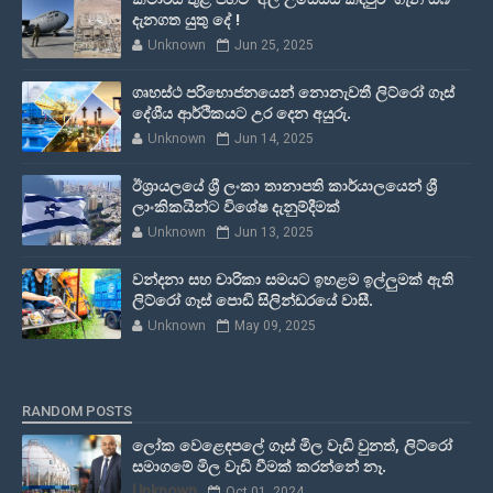
දැනගත යුතු දේ !
Unknown
Jun 25, 2025
ගෘහස්ථ පරිභොජනයෙන් නොනැවතී ලිට්රෝ ගෑස්
දේශීය ආර්ථිකයට උර දෙන අයුරු.
Unknown
Jun 14, 2025
ඊශ්‍රායලයේ ශ්‍රී ලංකා තානාපති කාර්යාලයෙන් ශ්‍රී
ලාංකිකයින්ට විශේෂ දැනුම්දීමක්
Unknown
Jun 13, 2025
වන්දනා සහ චාරිකා සමයට ඉහළම ඉල්ලුමක් ඇති
ලිට්රෝ ගෑස් පොඩි සිලින්ඩරයේ වාසී.
Unknown
May 09, 2025
RANDOM POSTS
ලෝක වෙළෙඳපලේ ගෑස් මිල වැඩි වුනත්, ලිට්රෝ
සමාගමේ මිල වැඩි වීමක් කරන්නේ නෑ.
Unknown
Oct 01, 2024