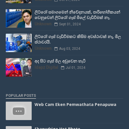
ලිට්රෝ සමාගමෙන් නිවේදනයක්, පාරිභෝගිකයන්
වෙනුවෙන් ලිට්රෝ ගෑස් මිලේ වැඩිවීමක් නෑ.
Unknown
Sept 01, 2024
ලිට්රෝ ගෑස් වැඩිවීමකට කිසිම අවස්ථාවක් නෑ, මිල
ස්ථාවරයි.
Unknown
Aug 03, 2024
අද සිට ගෑස් මිල අඩුවෙන හැටි
Idapz Digital
Jul 01, 2024
POPULAR POSTS
Web Cam Eken Pemwathata Penapuwa
Shanudrige Hot Photo