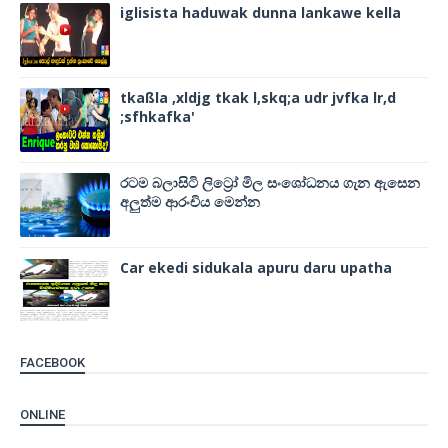
iglisista haduwak dunna lankawe kella
tkaßla ,xldjg tkak l,skq;a udr jvfka lr,d
;sfhkafka'
රටම බලාසිටි ලිට්‍රෝ මිල සංශෝධනය ගැන ඇසෙන
අලුත්ම ආරංචිය මෙන්න
Car ekedi sidukala apuru daru upatha
FACEBOOK
ONLINE