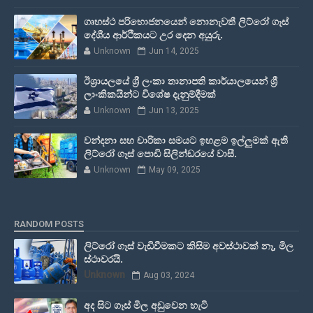
ගෘහස්ථ පරිභොජනයෙන් නොනැවතී ලිට්රෝ ගෑස්
දේශීය ආර්ථිකයට උර දෙන අයුරු.
Unknown
Jun 14, 2025
ඊශ්‍රායලයේ ශ්‍රී ලංකා තානාපති කාර්යාලයෙන් ශ්‍රී
ලාංකිකයින්ට විශේෂ දැනුම්දීමක්
Unknown
Jun 13, 2025
වන්දනා සහ චාරිකා සමයට ඉහළම ඉල්ලුමක් ඇති
ලිට්රෝ ගෑස් පොඩි සිලින්ඩරයේ වාසී.
Unknown
May 09, 2025
RANDOM POSTS
ලිට්රෝ ගෑස් වැඩිවීමකට කිසිම අවස්ථාවක් නෑ, මිල
ස්ථාවරයි.
Unknown
Aug 03, 2024
අද සිට ගෑස් මිල අඩුවෙන හැටි