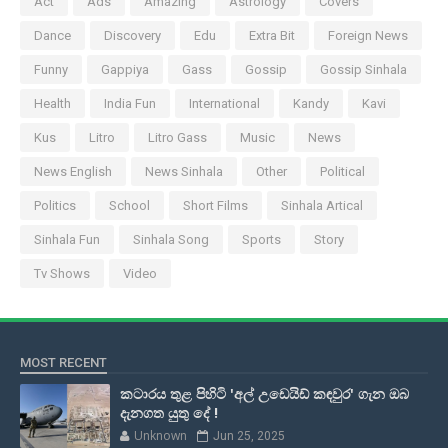
Act
Ads
Amazing
Astrology
Covers
Dance
Discovery
Edu
Extra Bit
Foreign News
Funny
Gappiya
Gass
Gossip
Gossip Sinhala
Health
India Fun
International
Kandy
Kavi
Kus
Litro
Litro Gass
Music
News
News English
News Sinhala
Other
Political
Politics
School
Short Films
Sinhala Artical
Sinhala Fun
Sinhala Song
Sports
Story
Tv Shows
Video
MOST RECENT
කටාරය තුළ පිහිටි 'අල් උඩෙයිඩ් කඳවුර' ගැන ඔබ
දැනගත යුතු දේ !
Unknown
Jun 25, 2025