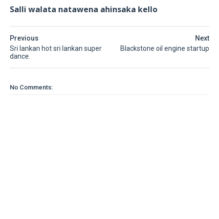
Salli walata natawena ahinsaka kello
Previous
Next
Sri lankan hot sri lankan super
Blackstone oil engine startup
dance.
No Comments: