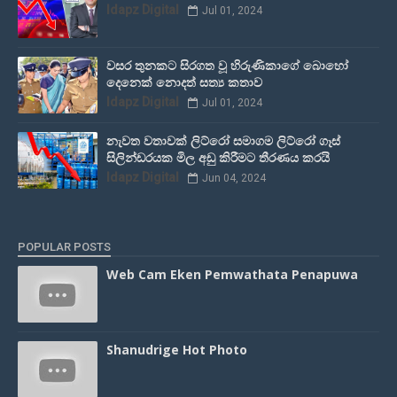
Idapz Digital
Jul 01, 2024
වසර තුනකට සිරගත වූ හිරුණිකාගේ බොහෝ
දෙනෙක් නොදත් සත්‍ය කතාව
Idapz Digital
Jul 01, 2024
නැවත වතාවක් ලිට්රෝ සමාගම ලිට්රෝ ගෑස්
සිලින්ඩරයක මිල අඩු කිරීමට තීරණය කරයි
Idapz Digital
Jun 04, 2024
POPULAR POSTS
Web Cam Eken Pemwathata Penapuwa
Shanudrige Hot Photo