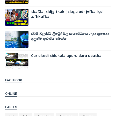
tkaßla ,xldjg tkak l,skq;a udr jvfka lr,d
;sfhkafka'
රටම බලාසිටි ලිට්‍රෝ මිල සංශෝධනය ගැන ඇසෙන
අලුත්ම ආරංචිය මෙන්න
Car ekedi sidukala apuru daru upatha
FACEBOOK
ONLINE
LABELS