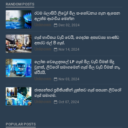
RANDOM POSTS
රටම බලාසිටි ලිට්‍රෝ මිල සංශෝධනය ගැන ඇසෙන
අලුත්ම ආරංචිය මෙන්න
Unknown
Dec 02, 2024
ගෑස් භාවිතය වැඩි වෙයි, ගෙදරක අත්‍යවශ්‍ය භාණ්ඩ
අතරට එල් පී ගෑස්.
Unknown
Nov 14, 2024
ලෝක වෙළෙඳපලේ LP ගෑස් මිල වැඩි වීමක් සිදු
වුනත්, ලිට්රෝ සමාගමෙන් ගෑස් මිල වැඩි වීමක් නෑ,
ස්ථිරයි.
Unknown
Nov 03, 2024
ජාත්‍යන්තර ප්‍රමිතියකින් යුක්තව ගෑස් සපයන ලිට්රෝ
ගෑස් සමාගම.
Unknown
Oct 07, 2024
POPULAR POSTS