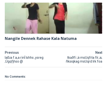
Nangile Dennek Rahase Kala Natuma
Previous
Next
laßia f.a,a rïnÍ lshhs ,ysreg
tkaðfï ;ä msUqfrla fír.;a;
;Ügqfjhso @
ñksiqkag msUqrd lrk foa
No Comments: