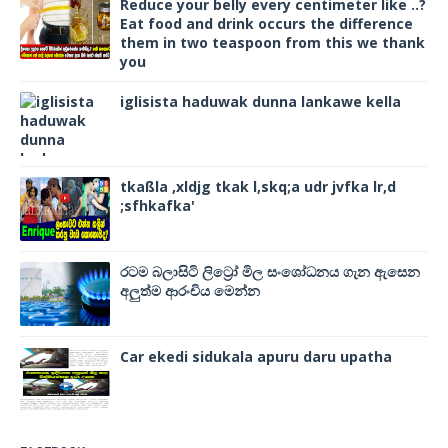
Reduce your belly every centimeter like ..?
Eat food and drink occurs the difference
them in two teaspoon from this we thank
you
iglisista haduwak dunna lankawe kella
tkaßla ,xldjg tkak l,skq;a udr jvfka lr,d
;sfhkafka'
රටම බලාසිටි ලිට්‍රෝ මිල සංශෝධනය ගැන ඇසෙන
අලුත්ම ආරංචිය මෙන්න
Car ekedi sidukala apuru daru upatha