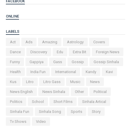
FACEBOOK
ONLINE
LABELS
Act
Ads
Amazing
Astrology
Covers
Dance
Discovery
Edu
Extra Bit
Foreign News
Funny
Gappiya
Gass
Gossip
Gossip Sinhala
Health
India Fun
International
Kandy
Kavi
Kus
Litro
Litro Gass
Music
News
News English
News Sinhala
Other
Political
Politics
School
Short Films
Sinhala Artical
Sinhala Fun
Sinhala Song
Sports
Story
Tv Shows
Video