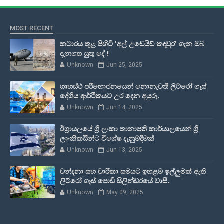
MOST RECENT
කටාරය තුළ පිහිටි 'අල් උඩෙයිඩ් කඳවුර' ගැන ඔබ
දැනගත යුතු දේ !
Unknown
Jun 25, 2025
ගෘහස්ථ පරිභොජනයෙන් නොනැවතී ලිට්රෝ ගෑස්
දේශීය ආර්ථිකයට උර දෙන අයුරු.
Unknown
Jun 14, 2025
ඊශ්‍රායලයේ ශ්‍රී ලංකා තානාපති කාර්යාලයෙන් ශ්‍රී
ලාංකිකයින්ට විශේෂ දැනුම්දීමක්
Unknown
Jun 13, 2025
වන්දනා සහ චාරිකා සමයට ඉහළම ඉල්ලුමක් ඇති
ලිට්රෝ ගෑස් පොඩි සිලින්ඩරයේ වාසී.
Unknown
May 09, 2025