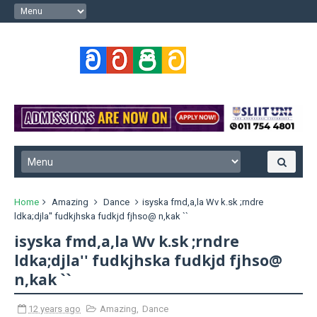
Home
Amazing
Dance
isyska fmd,a,la Wv k.sk ;rndre
ldka;djla'' fudkjhska fudkjd fjhso@ n,kak ``
isyska fmd,a,la Wv k.sk ;rndre
ldka;djla'' fudkjhska fudkjd fjhso@
n,kak ``
12 years ago
Amazing
,
Dance