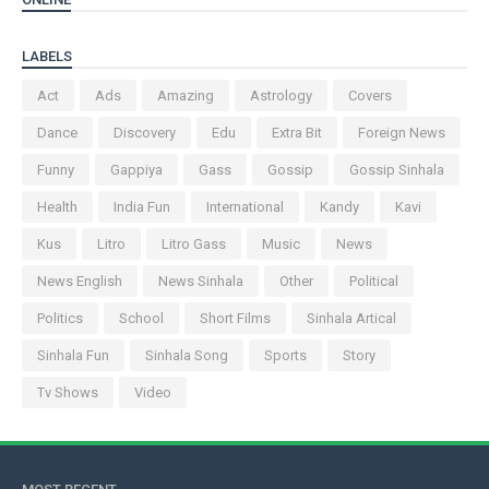
LABELS
Act
Ads
Amazing
Astrology
Covers
Dance
Discovery
Edu
Extra Bit
Foreign News
Funny
Gappiya
Gass
Gossip
Gossip Sinhala
Health
India Fun
International
Kandy
Kavi
Kus
Litro
Litro Gass
Music
News
News English
News Sinhala
Other
Political
Politics
School
Short Films
Sinhala Artical
Sinhala Fun
Sinhala Song
Sports
Story
Tv Shows
Video