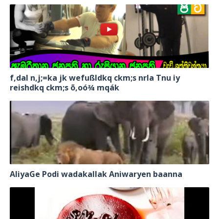
f,dal n,j;=ka jk wefußldkq ckm;s nrla Tnu iy
reishdkq ckm;s õ,oó¾ mqák
AliyaGe Podi wadakallak Aniwaryen baanna