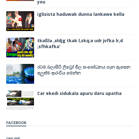
you
iglisista haduwak dunna lankawe kella
tkaßla ,xldjg tkak l,skq;a udr jvfka lr,d
;sfhkafka'
රටම බලාසිටි ලිට්‍රෝ මිල සංශෝධනය ගැන ඇසෙන
අලුත්ම ආරංචිය මෙන්න
Car ekedi sidukala apuru daru upatha
FACEBOOK
ONLINE