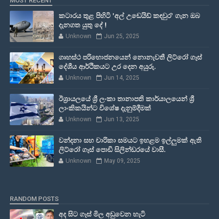
MOST RECENT
කටාරය තුළ පිහිටි 'අල් උඩෙයිඩ් කඳවුර' ගැන ඔබ
දැනගත යුතු දේ !
Unknown
Jun 25, 2025
ගෘහස්ථ පරිභොජනයෙන් නොනැවතී ලිට්රෝ ගෑස්
දේශීය ආර්ථිකයට උර දෙන අයුරු.
Unknown
Jun 14, 2025
ඊශ්‍රායලයේ ශ්‍රී ලංකා තානාපති කාර්යාලයෙන් ශ්‍රී
ලාංකිකයින්ට විශේෂ දැනුම්දීමක්
Unknown
Jun 13, 2025
වන්දනා සහ චාරිකා සමයට ඉහළම ඉල්ලුමක් ඇති
ලිට්රෝ ගෑස් පොඩි සිලින්ඩරයේ වාසී.
Unknown
May 09, 2025
RANDOM POSTS
අද සිට ගෑස් මිල අඩුවෙන හැටි