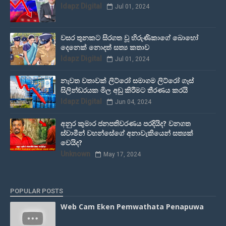
Idapz Digital
Jul 01, 2024
වසර තුනකට සිරගත වූ හිරුණිකාගේ බොහෝ
දෙනෙක් නොදත් සත්‍ය කතාව
Idapz Digital
Jul 01, 2024
නැවත වතාවක් ලිට්රෝ සමාගම ලිට්රෝ ගෑස්
සිලින්ඩරයක මිල අඩු කිරීමට තීරණය කරයි
Idapz Digital
Jun 04, 2024
අනුර කුමාර ජනපතිවරණය පරදියිද? වනගත
ස්වාමීන් වහන්සේගේ අනාවැකියෙන් සත්‍යක්
වෙයිද?
Unknown
May 17, 2024
POPULAR POSTS
Web Cam Eken Pemwathata Penapuwa