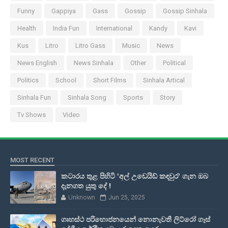
Funny
Gappiya
Gass
Gossip
Gossip Sinhala
Health
India Fun
International
Kandy
Kavi
Kus
Litro
Litro Gass
Music
News
News English
News Sinhala
Other
Political
Politics
School
Short Films
Sinhala Artical
Sinhala Fun
Sinhala Song
Sports
Story
Tv Shows
Video
MOST RECENT
කටාරය තුළ පිහිටි 'අල් උඩෙයිඩ් කඳවුර' ගැන ඔබ
දැනගත යුතු දේ !
Unknown
Jun 25, 2025
ගෘහස්ථ පරිභොජනයෙන් නොනැවතී ලිට්රෝ ගෑස්