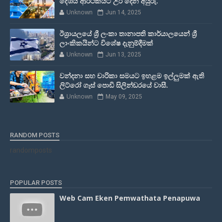
දේශීය ආර්ථිකයට උර දෙන අයුරු.
Unknown
Jun 14, 2025
ඊශ්‍රායලයේ ශ්‍රී ලංකා තානාපති කාර්යාලයෙන් ශ්‍රී
ලාංකිකයින්ට විශේෂ දැනුම්දීමක්
Unknown
Jun 13, 2025
වන්දනා සහ චාරිකා සමයට ඉහළම ඉල්ලුමක් ඇති
ලිට්රෝ ගෑස් පොඩි සිලින්ඩරයේ වාසී.
Unknown
May 09, 2025
RANDOM POSTS
randomposts
POPULAR POSTS
Web Cam Eken Pemwathata Penapuwa