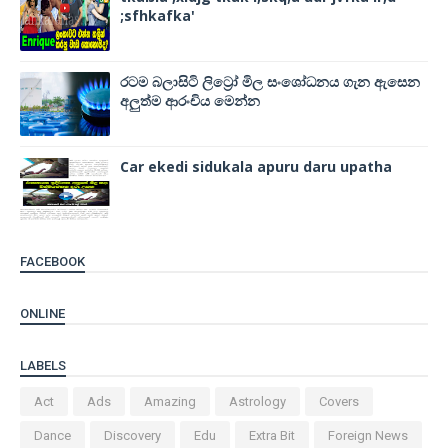
;sfhkafka'
රටම බලාසිටි ලිට්‍රෝ මිල සංශෝධනය ගැන ඇසෙන
අලුත්ම ආරංචිය මෙන්න
Car ekedi sidukala apuru daru upatha
FACEBOOK
ONLINE
LABELS
Act
Ads
Amazing
Astrology
Covers
Dance
Discovery
Edu
Extra Bit
Foreign News