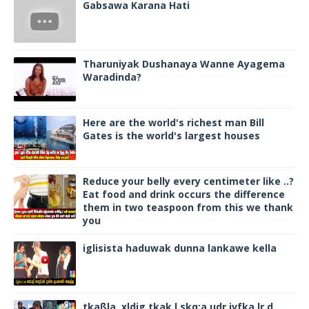
Gabsawa Karana Hati
Tharuniyak Dushanaya Wanne Ayagema
Waradinda?
Here are the world's richest man Bill
Gates is the world's largest houses
Reduce your belly every centimeter like ..?
Eat food and drink occurs the difference
them in two teaspoon from this we thank
you
iglisista haduwak dunna lankawe kella
tkaßla ,xldjg tkak l,skq;a udr jvfka lr,d